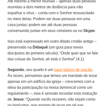
Até mesmo a menor reunião – apenas duas pessoas
reunidas a dois metros de distância para não
espalhar o vírus – conta com o Senhor ressuscitado
no meio delas. Podem ser duas pessoas em uma
casa juntas; podem ser até duas pessoas
conversando juntas em seus celulares ou no
Skype
.
Isso está expressado em outro ditado cristão antigo –
preservado na
Didaquê
(um guia para novos
discípulos do primeiro século): “Onde quer que se fale
das coisas do Senhor, ali está o Senhor” (4,1).
Segundo
, seu quarto é um
lugar básico de oração
.
Às vezes, pensamos que temos um mandato de rezar
apenas em um edifício da igreja – crescemos com a
ideia da participação na missa dominical como um
regulamento –, mas é sensato recordar esta instrução
de
Jesus
: “Quando vocês rezarem, não sejam como
os hipócritas, que gostam de rezar em pé nas