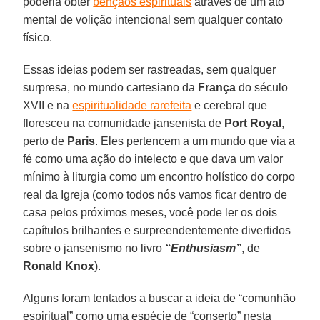
poderia obter
bênçãos espirituais
através de um ato
mental de volição intencional sem qualquer contato
físico.
Essas ideias podem ser rastreadas, sem qualquer
surpresa, no mundo cartesiano da
França
do século
XVII e na
espiritualidade rarefeita
e cerebral que
floresceu na comunidade jansenista de
Port Royal
,
perto de
Paris
. Eles pertencem a um mundo que via a
fé como uma ação do intelecto e que dava um valor
mínimo à liturgia como um encontro holístico do corpo
real da Igreja (como todos nós vamos ficar dentro de
casa pelos próximos meses, você pode ler os dois
capítulos brilhantes e surpreendentemente divertidos
sobre o jansenismo no livro
“Enthusiasm”
, de
Ronald Knox
).
Alguns foram tentados a buscar a ideia de “comunhão
espiritual” como uma espécie de “conserto” nesta