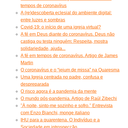
tempos de coronavírus
A (re)descoberta eclesial do ambiente digital:
entre luzes e sombras
Covid-19: o início de uma igreja virtual?
A fé em Deus diante do coronavírus. Deus não
castiga ou testa ninguém: Respeita, mostra
solidariedade, ajuda...
A fé em tempos de coronavírus. Artigo de James
Martin
O coronavírus e o “jejum de missa” na Quaresma
Uma Igreja centrada no padre, confusa e
despreparada
O risco agora é a pandemia da mente
O mundo pós-pandemia. Artigo de Raúl Zibechi
''À noite, sinto-me sozinho e sofro.'' Entrevista
com Enzo Bianchi, monge italiano
IHU para a quarentena. O Indivíduo e a
Sociedade em introspecção