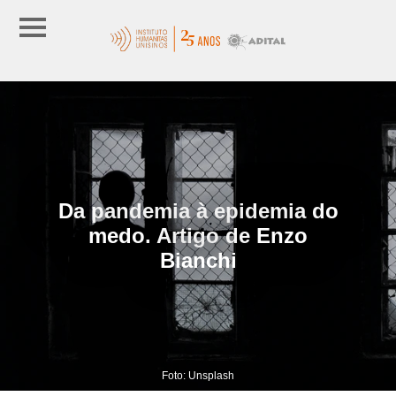
Da pandemia à epidemia do
medo. Artigo de Enzo
Bianchi
Foto: Unsplash