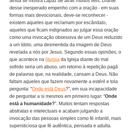
ainda se mostra capaz de atrair muitos fiéis. Diante
desse inesperado empenho com a oração - em suas
formas mais devocionais, deve-se reconhecer -
existem aqueles que reclamam por escândalo,
aqueles que ficam indignados ao julgar essa oração
como uma invocação obsessiva de um Deus reduzido
a um ídolo, uma desmentida da imagem de Deus
revelada a nós por Jesus. Segundo essas opiniões, o
que acontece na
liturgia
da Igreja diante do mal
sofrido seria um abuso, um retorno à repetição pagã
de palavras que, na realidade, cansam a Deus. Não
faltam aqueles que fazem novamente a estéril e tola
pergunta: “
Onde está Deus
?”, em sua incapacidade
de perguntar a si mesmos em primeiro lugar: “
Onde
está a humanidade?
”. Muitos tentam respostas
abstratas e intelectuais e acabam julgando a
invocação das pessoas simples como fé infantil, mais
supersticiosa que fé autêntica, pensada e adulta.