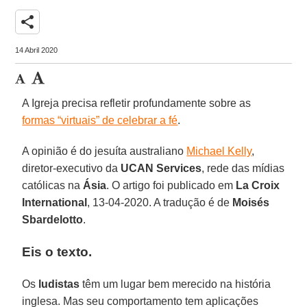
share
14 Abril 2020
A Igreja precisa refletir profundamente sobre as
formas “virtuais” de celebrar a fé
.
A opinião é do jesuíta australiano
Michael Kelly
,
diretor-executivo da
UCAN Services
, rede das mídias
católicas na
Ásia
. O artigo foi publicado em
La Croix
International
, 13-04-2020. A tradução é de
Moisés
Sbardelotto
.
Eis o texto.
Os
ludistas
têm um lugar bem merecido na história
inglesa. Mas seu comportamento tem aplicações