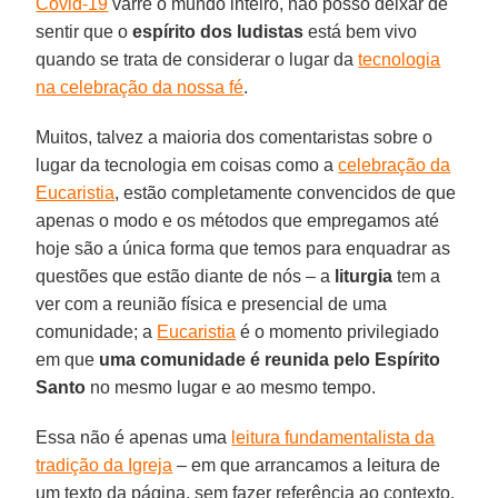
Covid-19
varre o mundo inteiro, não posso deixar de
sentir que o
espírito dos ludistas
está bem vivo
quando se trata de considerar o lugar da
tecnologia
na celebração da nossa fé
.
Muitos, talvez a maioria dos comentaristas sobre o
lugar da tecnologia em coisas como a
celebração da
Eucaristia
, estão completamente convencidos de que
apenas o modo e os métodos que empregamos até
hoje são a única forma que temos para enquadrar as
questões que estão diante de nós – a
liturgia
tem a
ver com a reunião física e presencial de uma
comunidade; a
Eucaristia
é o momento privilegiado
em que
uma comunidade é reunida pelo Espírito
Santo
no mesmo lugar e ao mesmo tempo.
Essa não é apenas uma
leitura fundamentalista da
tradição da Igreja
– em que arrancamos a leitura de
um texto da página, sem fazer referência ao contexto,