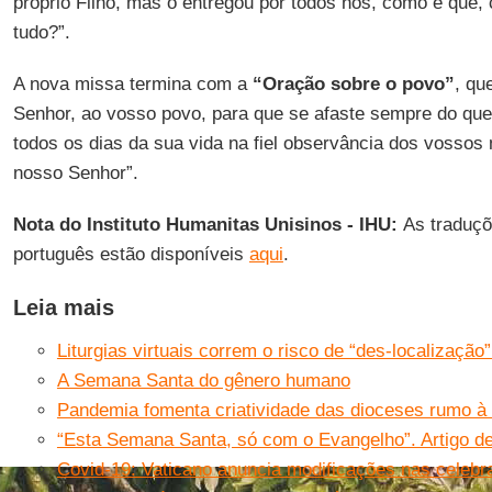
próprio Filho, mas o entregou por todos nós, como é que, 
tudo?”.
A nova missa termina com a
“Oração sobre o povo”
, qu
Senhor, ao vosso povo, para que se afaste sempre do que
todos os dias da sua vida na fiel observância dos vosso
nosso Senhor”.
Nota do Instituto Humanitas Unisinos - IHU:
As traduçõ
português estão disponíveis
aqui
.
Leia mais
Liturgias virtuais correm o risco de “des-localização
A Semana Santa do gênero humano
Pandemia fomenta criatividade das dioceses rumo 
“Esta Semana Santa, só com o Evangelho”. Artigo de
Covid-19: Vaticano anuncia modificações nas celeb