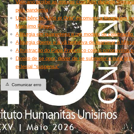
Vaticano proíbe as missas com fiéis durante Semana
pela pandemia
Uma bênção “Urbi et Orbi” incomum: a liturgia em t
Massimo Faggioli
A liturgia em quarentena e um modelo de celebração (
A liturgia doente e a vã tentativa de reanimar o Miss
A frustração do Papa Francisco com o coronavírus e 
Direito de se opor, dever de se submeter e pura graç
eclesial “suspensa”
⚠️
Comunicar erro