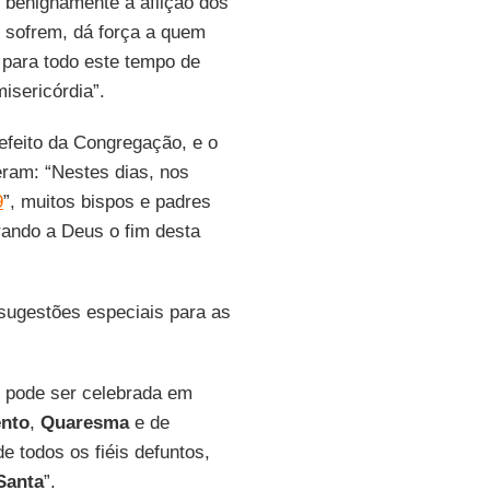
benignamente a aflição dos
ue sofrem, dá força a quem
 para todo este tempo de
isericórdia”.
refeito da Congregação, e o
eram: “Nestes dias, nos
9
”, muitos bispos e padres
rando a Deus o fim desta
sugestões especiais para as
, pode ser celebrada em
nto
,
Quaresma
e de
 todos os fiéis defuntos,
Santa
”.