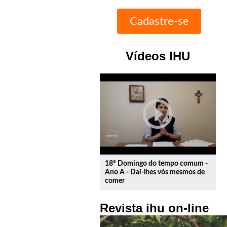
Vídeos IHU
play_circle_outline
18º Domingo do tempo comum -
Ano A - Dai-lhes vós mesmos de
comer
Revista ihu on-line