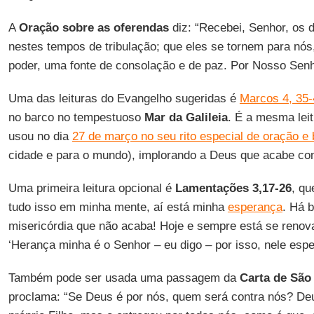
A
Oração sobre as oferendas
diz: “Recebei, Senhor, os
nestes tempos de tribulação; que eles se tornem para nós
poder, uma fonte de consolação e de paz. Por Nosso Senh
Uma das leituras do Evangelho sugeridas é
Marcos 4, 35-
no barco no tempestuoso
Mar da Galileia
. É a mesma lei
usou no dia
27 de março no seu rito especial de oração 
cidade e para o mundo), implorando a Deus que acabe co
Uma primeira leitura opcional é
Lamentações 3,17-26
, qu
tudo isso em minha mente, aí está minha
esperança
. Há 
misericórdia que não acaba! Hoje e sempre está se renova
‘Herança minha é o Senhor – eu digo – por isso, nele espe
Também pode ser usada uma passagem da
Carta de São
proclama: “Se Deus é por nós, quem será contra nós? De