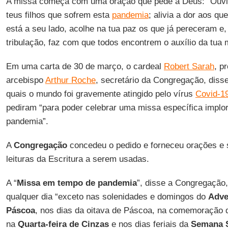
A missa começa com uma oração que pede a Deus: “Ouvi 
teus filhos que sofrem esta
pandemia
; alivia a dor aos q
está a seu lado, acolhe na tua paz os que já pereceram e,
tribulação, faz com que todos encontrem o auxílio da tua m
Em uma carta de 30 de março, o cardeal
Robert Sarah
, p
arcebispo
Arthur Roche
, secretário da Congregação, diss
quais o mundo foi gravemente atingido pelo vírus
Covid-1
pediram “para poder celebrar uma missa específica implo
pandemia”.
A
Congregação
concedeu o pedido e forneceu orações e 
leituras da Escritura a serem usadas.
A “
Missa em tempo de pandemia
”, disse a Congregação
qualquer dia “exceto nas solenidades e domingos do
Adve
Páscoa
, nos dias da oitava de Páscoa, na comemoração de
na
Quarta-feira de Cinzas
e nos dias feriais da
Semana 