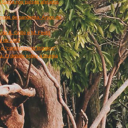
 Santa nos países afetados
empos de pandemia. Artigo de
de A. Grillo e M. Festi)
al de 1962
o “confinamento litúrgico”
a. O debate sobre a liturgia