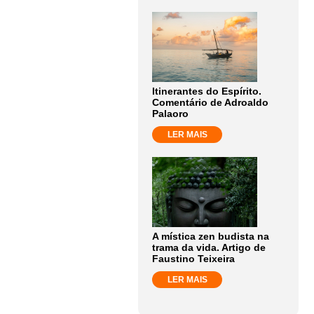
Itinerantes do Espírito.
Comentário de Adroaldo
Palaoro
LER MAIS
A mística zen budista na
trama da vida. Artigo de
Faustino Teixeira
LER MAIS