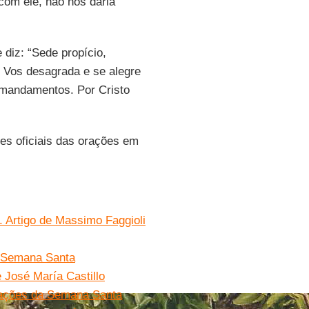
com ele, não nos daria
e diz: “Sede propício,
 Vos desagrada e se alegre
s mandamentos. Por Cristo
es oficiais das orações em
”. Artigo de Massimo Faggioli
à Semana Santa
 José María Castillo
rações da Semana Santa