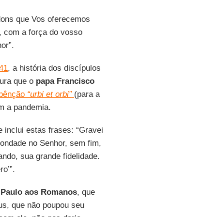
 dons que Vos oferecemos
, com a força do vosso
or”.
41
, a história dos discípulos
tura que o
papa Francisco
e bênção
“urbi et orbi”
(para a
m a pandemia.
e inclui estas frases: “Gravei
bondade no Senhor, sem fim,
ndo, sua grande fidelidade.
ro’”.
 Paulo aos Romanos
, que
us, que não poupou seu