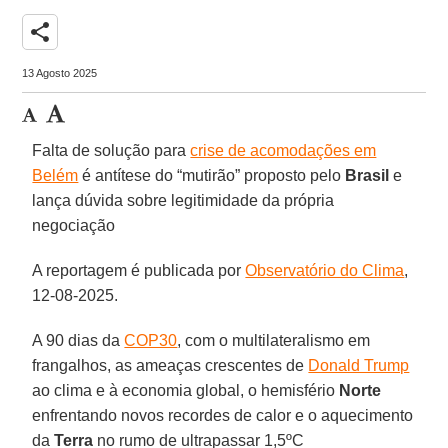
share
13 Agosto 2025
Falta de solução para
crise de acomodações em
Belém
é antítese do “mutirão” proposto pelo
Brasil
e
lança dúvida sobre legitimidade da própria
negociação
A reportagem é publicada por
Observatório do Clima
,
12-08-2025.
A 90 dias da
COP30
, com o multilateralismo em
frangalhos, as ameaças crescentes de
Donald Trump
ao clima e à economia global, o hemisfério
Norte
enfrentando novos recordes de calor e o aquecimento
da
Terra
no rumo de ultrapassar 1,5ºC