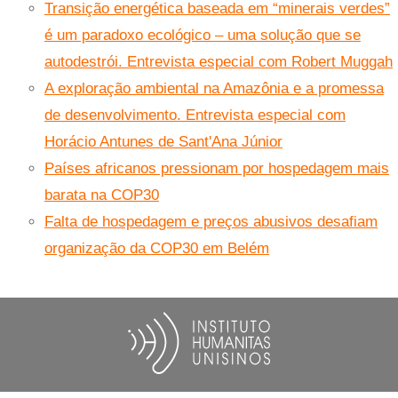
Transição energética baseada em “minerais verdes”
é um paradoxo ecológico – uma solução que se
autodestrói. Entrevista especial com Robert Muggah
A exploração ambiental na Amazônia e a promessa
de desenvolvimento. Entrevista especial com
Horácio Antunes de Sant'Ana Júnior
Países africanos pressionam por hospedagem mais
barata na COP30
Falta de hospedagem e preços abusivos desafiam
organização da COP30 em Belém