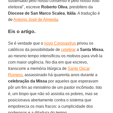
sustentado pelo nosso consenso e pelo nosso voto
eleitoral", escreve
Roberto Oliva
, presbítero da
Diocese de San Marco Scalea
,
Itália
. A tradução é
de
Antonio José de Almeida
.
Eis o artigo.
Se é verdade que o
novo Coronavírus
privou os
católicos da possibilidade de
celebrar
a
Santa Missa
,
ao mesmo tempo intensificou os motivos para vivê-la
com maior urgência. No dia em que escrevo,
transcorre a memória litúrgica de
Santo Oscar
Romero
, assassinado há quarenta anos durante a
celebração da Missa
por aqueles que esperavam
pôr um fim ao ministério de um pastor incômodo. Isto
é, um bispo que não só assistia os pobres, mas se
posicionava abertamente contra o sistema que
empobrecia os mais fracos: a cumplicidade dos
poderosos e a ditadura do tempo.