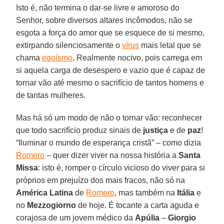
Isto é, não termina o dar-se livre e amoroso do
Senhor, sobre diversos altares incômodos, não se
esgota a força do amor que se esquece de si mesmo,
extirpando silenciosamente o
vírus
mais letal que se
chama
egoísmo
. Realmente nocivo, pois carrega em
si aquela carga de desespero e vazio que é capaz de
tornar vão até mesmo o sacrifício de tantos homens e
de tantas mulheres.
Mas há só um modo de não o tornar vão: reconhecer
que todo sacrifício produz sinais de
justiça
e de
paz
!
“Iluminar o mundo de esperança cristã” – como dizia
Romero
– quer dizer viver na nossa história a
Santa
Missa
: isto é, romper o círculo vicioso do viver para si
próprios em prejuízo dos mais fracos, não só na
América Latina
de
Romero
, mas também na
Itália
e
no
Mezzogiorno
de hoje. É tocante a carta aguda e
corajosa de um jovem médico da
Apúlia
–
Giorgio