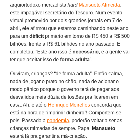
arquiortodoxo mercadista
hard
Mansueto Almeida
,
este impagável secretário do Tesouro. Num evento
virtual promovido por dois grandes jornais em 7 de
abril, ele afirmou que estamos caminhando neste ano
para um
déficit
primário em torno de R$ 450 a R$ 500
bilhões, frente a R$ 61 bilhões no ano passado. E
completou: “Este ano isso é
necessário,
e a gente vai
ter que aceitar isso de
forma
adulta
”.
Ouviram, crianças? “de forma adulta”. Então calma,
nada de jogar o prato no chão, nada de acionar o
modo pânico porque o governo terá de pagar aos
desvalidos meia dúzia de tostões pra ficarem em
casa. Ah, e até o
Henrique Meirelles
concorda que
está na hora de “imprimir dinheiro”! Comportem-se,
pois. Passada a
pandemia
, poderão voltar a ser as
crianças mimadas de sempre. Papai
Mansueto
estará lá pra garantir a má-criação.