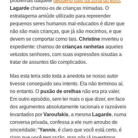
problemas daquele
pequeno país da zona do euro
,
Lagarde
chamou-os de crianças mimadas. O
estratagema amiúde utilizado para repreender
pequenos seres humanos mal-educados é dizer que
não são mais crianças, que já são mocinhos, e que
devem se comportar como tais.
Christine
inverteu o
expediente: chamou de
crianças
ranhetas
aqueles
vetustos senhores, com suas expressões sisudas a
tratar de assuntos tão complicados.
Mas esta teria sido toda a anedota se nosso autor
tivesse conseguido seu intento. Ela não terminou aí,
no entanto. O
puxão
de
orelhas
não era pra valer.
Em outro episódio, sem ter mais o que dizer, em face
dos argumentos absolutamente racionais e razoáveis
levantados por
Varoufakis
, a mesma
Lagarde
, numa
conversa privada, confessa a ele num arroubo de
sinceridade: “
Yannis
, é claro que você está certo, é
claro que você tem razão, mas nós já investimos