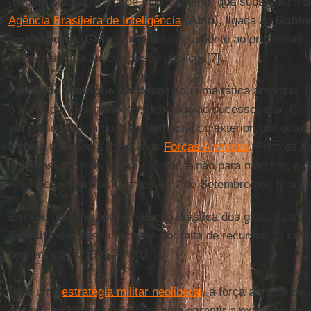
(depois Subsecretaria de Informações), que substituiu o
S
Agência Brasileira de Inteligência
(
Abin
), ligada ao
Gabin
Institucional
(
GSI
), vinculado diretamente ao presidente
setor passou a ter concursos públicos[7].
Fernando Henrique Cardoso
usou uma tática ambígua. Po
o serviço de informações, deixando ao sucessor e ao Con
em prática algum controle democrático exterior; por outro 
Defesa
e deixou à míngua as
Forças Armadas
. Filho de 
que brasileiro serve para sambar, e não para marchar, e
respeitosa sobre os desfiles de 7 de Setembro aos quais a
Em seu governo houve redução drástica dos gastos com o
Exército
dispensou recrutas por falta de recursos. O cust
depreciado de 1995 a 2003.
Para uma
estratégia militar neoliberal
, a força armada de 
de um contingente suficiente para garantir a extração de ri