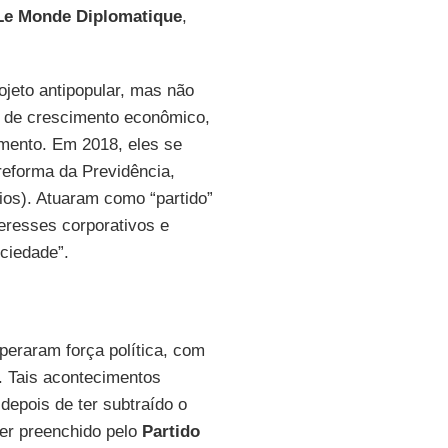
Le Monde Diplomatique
,
ojeto antipopular, mas não
s de crescimento econômico,
mento. Em 2018, eles se
reforma da Previdência,
ios). Atuaram como “partido”
teresses corporativos e
ociedade”.
uperaram força política, com
. Tais acontecimentos
depois de ter subtraído o
ser preenchido pelo
Partido