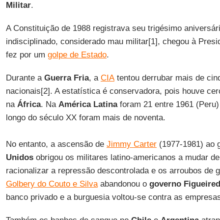
Militar
.
A Constituição de 1988 registrava seu trigésimo aniversá
indisciplinado, considerado mau militar[1], chegou à Pres
fez por um
golpe de Estado
.
Durante a
Guerra
Fria
, a
CIA
tentou derrubar mais de cin
nacionais[2]. A estatística é conservadora, pois houve ce
na
África
. Na
América Latina
foram 21 entre 1961 (Peru) 
longo do século XX foram mais de noventa.
No entanto, a ascensão de
Jimmy Carter
(1977-1981) ao 
Unidos
obrigou os militares latino-americanos a mudar de
racionalizar a repressão descontrolada e os arroubos de 
Golbery do Couto e Silva
abandonou o
governo
Figueire
banco privado e a burguesia voltou-se contra as empresas