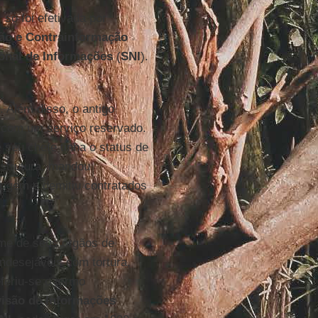
 só foi efetivada por
ção e Contrainformação
onal de Informações
(
SNI
).
 Além disso, o antigo
 com um serviço reservado.
 seu chefe tinha o status de
estrutura, mandou
origem e demitiu contratados
ome de seus órgãos de
ndesejáveis com tortura,
feriu-se o termo
visão de Informações