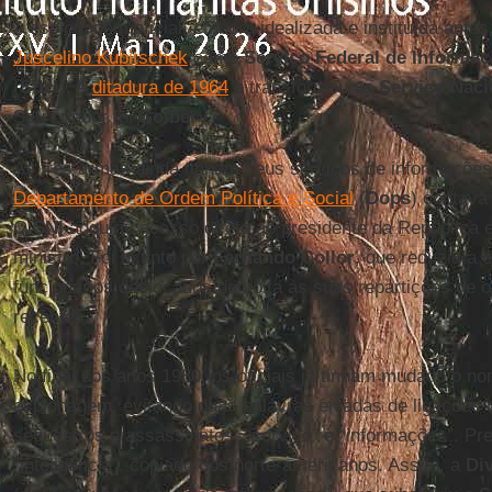
A espionagem oficial, embora idealizada e instituída antes,
Juscelino Kubitschek
como
Serviço Federal de Informa
(
Sfici
). A
ditadura de 1964
o transformou no
Serviço Naci
Seu criador foi
Golbery
.
As três armas ainda tinham seus serviços de informações.
Departamento de Ordem Política e Social
(
Dops
) contava
O
SNI
adquiriu acesso direto ao presidente da República e
ministro. Foi extinto por
Fernando
Collor
, que reduziu a 
funcionários deslocados de volta às suas repartições de 
recentes.
No final dos anos 1980, os oficiais já tinham mudado o n
espionagem, evitando duas palavras eivadas de ligações i
sequestros e assassinatos: “serviço” e “informações”. Pre
“inteligência”, copiado dos norte-americanos. Assim, a
Di