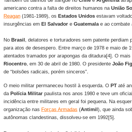
Também os banhos de sangue no
Chile
e
Argentina
atrap
americano contra a falta de direitos humanos na
União
So
Reagan
(1981-1989), os
Estados
Unidos
estavam voltado
insurgências em
El Salvador
e
Guatemala
e ao combate
No
Brasil
, delatores e torturadores sem patente perdiam p
para atos de desespero. Entre março de 1978 e maio de 
atentados tramados por arapongas da ditadura[4]. O mais 
Riocentro
, em 30 de abril de 1980. O presidente
João
Fi
de “bolsões radicais, porém sinceros”.
O meio militar permaneceu hostil à esquerda. O
PT
até an
da
Polícia
Militar
paulista nos anos 1980 e teve um oficia
incidência entre militares em geral foi pequena. Na esque
organização nas
Forças Armadas
(
Antimil
), que ainda so
autônomas clandestinas, dissolveu-se em 1992[5].