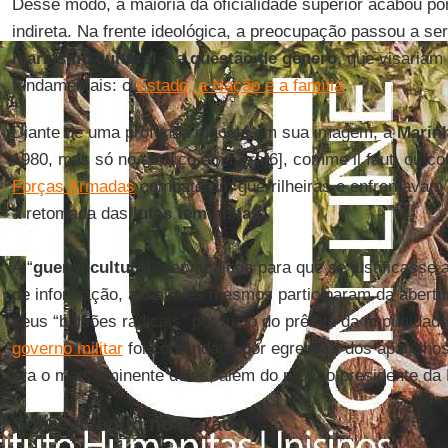
Desse modo, a maioria da oficialidade superior acabou por
indireta. Na frente ideológica, a preocupação passou a ser
marxismo
cultural
e a
questão de gênero
, que visariam 
fundamentais: o
Estado, a Nação e a família
.
Diante de uma profunda mácula em sua imagem, a
Marin
1980, mas só no serviço em terra[6], comme il faut, ou com
Forças Armadas
combateram guerrilheiras e enfrentavam 
a retomada das
lutas
feministas
.
A “
guerra
cultural
” serviu ainda para que se justificasse
de informação, afinal eles mesmos participaram da abertur
seus “bolsões radicais” por meio do prêmio da impunidade
governo militar
foi comandado por egressos dos aparelho
era o mais eminente deles, além do próprio presidente da 
Sobrevivendo no porão