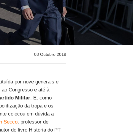
03 Outubro 2019
tituída por nove generais e
, ao Congresso e até à
artido
Militar
. E, como
politização da tropa e os
ente colocou em dúvida a
ln Secco
, professor de
tor do livro História do PT