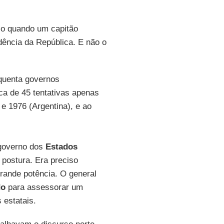
rio quando um capitão
idência da República. E não o
quenta governos
rca de 45 tentativas apenas
e 1976 (Argentina), e ao
governo dos
Estados
 postura. Era preciso
grande potência. O general
do
para assessorar um
 estatais.