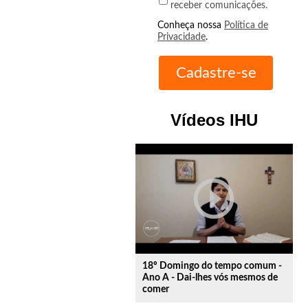
receber comunicações.
Conheça nossa
Política de
Privacidade
.
Vídeos IHU
play_circle_outline
18º Domingo do tempo comum -
Ano A - Dai-lhes vós mesmos de
comer