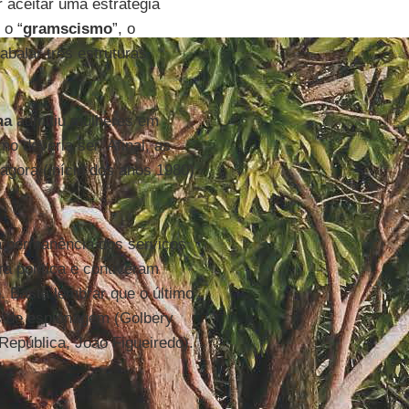
 aceitar uma estratégia
 o “
gramscismo
”, o
abalar três estruturas
ha
admitiu mulheres em
o deveria ser. Afinal, as
agora (início dos anos 1980)
 a permanência dos serviços
a política e contiveram
. Basta lembrar que o último
s de espionagem (Golbery
República, João Figueiredo).