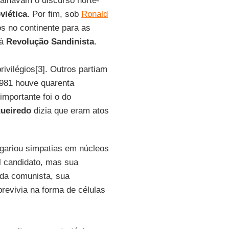
alhavam o discurso norte-
viética
. Por fim, sob
Ronald
s no continente para as
 à
Revolução
Sandinista
.
rivilégios[3]. Outros partiam
1981 houve quarenta
importante foi o do
gueiredo
dizia que eram atos
gariou simpatias em núcleos
l candidato, mas sua
rda comunista, sua
brevivia na forma de células