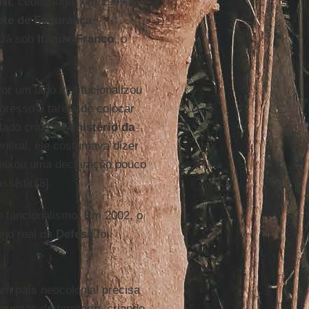
NI
, cedeu lugar em 1999 à
ete de Segurança
. Já sob
Itamar
Franco
, o
r um lado institucionalizou
gresso a tarefa de colocar
lado criou o
Ministério da
general, ele costumava dizer
 deixou uma declaração pouco
ssistiu[8].
 funcionalismo. Em 2002, o
eio real da
Defesa
foi
um país neocolonial precisa
quezas do território, criando