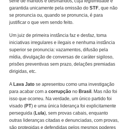
série de mandos e desmandos, cuja legitimidade é
garantida unicamente pela omissão do
STF
, que não
se pronuncia ou, quando se pronuncia, é para
justificar o que vem sendo feito.
Um juiz de primeira instância faz e desfaz, toma
iniciativas irregulares e ilegais e nenhuma instância
superior se pronuncia: vazamentos, difusão pela
mídia, divulgação de conversas de caráter sigiloso,
prisões preventivas sem prazo, delações premiadas
dirigidas, etc.
A
Lava Jato
se apresentou como uma investigação
para acabar com a
corrupção
no
Brasil
. Mas não foi
isso que ocorreu. Na verdade, um único partido foi
visado (
PT
) e uma única liderança foi explicitamente
perseguida (
Lula
), sem provas cabais, enquanto
outras lideranças citadas e denunciadas, com provas,
são protegidas e defendidas pelos mesmos poderes