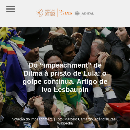
Do “impeachment” de
Dilma à prisão de Lula: o
golpe continua. Artigo de
Ivo Lesbaupin
Votação do Impeachment. | Foto: Marcelo Camargo, Agência Brasil,
Wikipédia