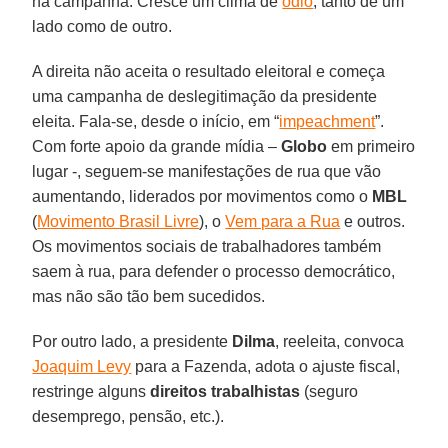
na campanha. Cresce um clima de
ódio
, tanto de um
lado como de outro.
A direita não aceita o resultado eleitoral e começa
uma campanha de deslegitimação da presidente
eleita. Fala-se, desde o início, em “
impeachment
”.
Com forte apoio da grande mídia –
Globo
em primeiro
lugar -, seguem-se manifestações de rua que vão
aumentando, liderados por movimentos como o
MBL
(
Movimento Brasil Livre
), o
Vem para a Rua
e outros.
Os movimentos sociais de trabalhadores também
saem à rua, para defender o processo democrático,
mas não são tão bem sucedidos.
Por outro lado, a presidente
Dilma
, reeleita, convoca
Joaquim Levy
para a Fazenda, adota o ajuste fiscal,
restringe alguns
direitos trabalhistas
(seguro
desemprego, pensão, etc.).