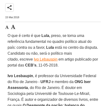
share
15 Mai 2018
O que é certo é que
Lula,
preso, se torna uma
referência fundamental no quadro político atual do
país: contra ou a favor,
Lula
está no centro da disputa.
Candidato ou não, será o político mais
citado, escreve
Ivo Lebauspin
em artigo publicado por
portal das
CEB's
, 11-05-2018.
Ivo Lesbaupin
, é professor da Universidade Federal
do Rio de Janeiro -
UFRJ
e membro da
ONG Iser
Assessoria
, do Rio de Janeiro. É doutor em
Sociologia pela Université de Toulouse-Le-Mirail,
França. É autor e organizador de diversos livros, entre
os quais
O Desmonte da nação: balanço do