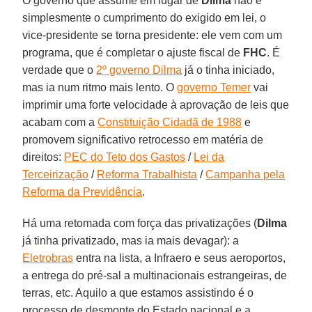
O governo que assume em lugar de
Dilma
não é
simplesmente o cumprimento do exigido em lei, o
vice-presidente se torna presidente: ele vem com um
programa, que é completar o ajuste fiscal de
FHC
. É
verdade que o
2º governo Dilma
já o tinha iniciado,
mas ia num ritmo mais lento. O
governo Temer
vai
imprimir uma forte velocidade à aprovação de leis que
acabam com a
Constituição Cidadã de 1988
e
promovem significativo retrocesso em matéria de
direitos:
PEC do Teto dos Gastos
/
Lei da
Terceirização
/
Reforma Trabalhista
/
Campanha pela
Reforma da Previdência
.
Há uma retomada com força das privatizações (
Dilma
já tinha privatizado, mas ia mais devagar): a
Eletrobras
entra na lista, a Infraero e seus aeroportos,
a entrega do pré-sal a multinacionais estrangeiras, de
terras, etc. Aquilo a que estamos assistindo é o
processo de desmonte do Estado nacional e a