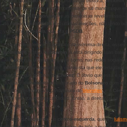
porém, do ponto de vista da estratégia eleitoral,
Alckmin
d
principal adversário neste momento, de tal maneira que ele
eleitorado do
Bolsonaro
– e as pesquisas revelam isso –
do eleitorado do
PSDB
das últimas eleições, não tendo outr
votava no
anti-Lula
, que era o
PSDB
.
Agora, como tem um candidato da extrema-direita, esses 
Bolsonaro
. Então, o
Alckmin
já está dirigindo suas bater
Já vimos nas últimas semanas como, nas redes sociais, 
Bolsonaro
, divulgando uma entrevista que ele teria dad
que dizia que gostava do
Chávez
. É óbvio que essa é um
dúvida o alinhamento do eleitorado do
Bolsonaro
com ele
muito e já se cogita a candidatura do
Meirelles
, e o
César
DEM
tem que ter um candidato. Então, a direita vai se f
quatro candidatos.
Do lado da
esquerda
, do
centro-esquerda
, que é o
lulis
nítida, que é o
PSOL
, devemos ter de três a quatro cand