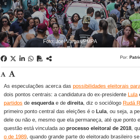
Foto: Joel Vargas/PMPA
Por:
Patri
As especulações acerca das
possibilidades eleitorais par
dois pontos centrais: a candidatura do ex-presidente
Lula
partidos
de
esquerda
e de
direita
, diz o sociólogo
Rudá R
primeiro ponto central das eleições é o
Lula
, ou seja, a 
dele ou não e, mesmo que ela permaneça, até que ponto ela
questão está vinculada ao
processo eleitoral de 2018
, q
o de 1989
, quando grande parte do eleitorado brasileiro se