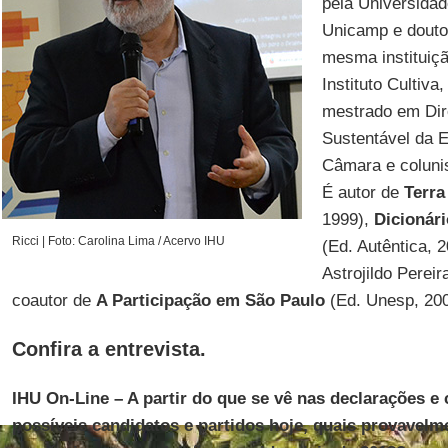
pela Universida
Unicamp e douto
mesma instituiçã
Instituto Cultiva
mestrado em Dir
Sustentável da 
Câmara e coluni
É autor de
Terra
1999),
Dicionár
Ricci | Foto: Carolina Lima / Acervo IHU
(Ed. Autêntica, 
Astrojildo Perei
coautor de
A Participação em São Paulo
(Ed. Unesp, 2004
Confira a entrevista.
IHU On-Line – A partir do que se vê nas declarações 
possíveis candidatos e partidos hoje, quais provavelm