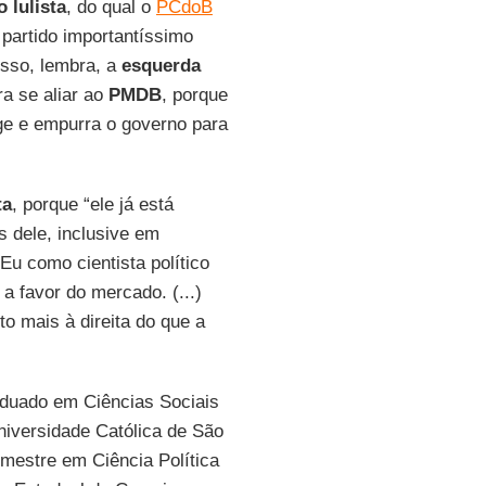
o lulista
, do qual o
PCdoB
 partido importantíssimo
disso, lembra, a
esquerda
a se aliar ao
PMDB
, porque
ge e empurra o governo para
ta
, porque “ele já está
s dele, inclusive em
 Eu como cientista político
 a favor do mercado. (...)
to mais à direita do que a
duado em Ciências Sociais
Universidade Católica de São
mestre em Ciência Política