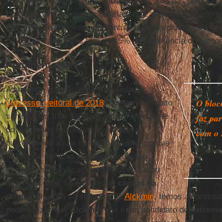
eleições porque, segundo o
Datafolha
, 30% das pessoas 
Lula
também dizem que votariam no candidato indicado po
eleitorado, e com esse percentual
Lula
já coloca outra pe
os outros candidatos têm só 15% da preferência do eleito
Fragmentações
A segunda questão está vinculada ao
O bloc
processo eleitoral de 2018
, que parece muito
similar com o de 1989, quando grande parte
faz pa
do eleitorado brasileiro se dividiu,
com o
pulverizando a sua intenção de voto, porque
os blocos políticos ou ideológicos não
conseguiram unificar candidaturas. Estou
querendo dizer o seguinte: no
campo da
direita
, além da candidatura do
Alckmin
, temos a candida
podem dizer que
Alckmin
não é um candidato de
extrema