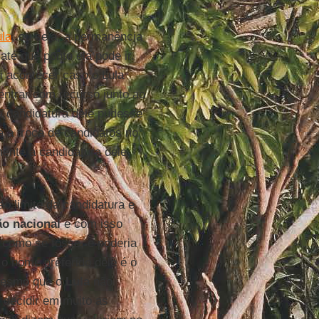
ula
, ou seja, a permanência
té que ponto ela pode ir.
i acontecer caso o Lula
entrar com recurso junto ao
 a candidatura dele pudesse
a à troca de candidatos no
mente a candidatura dele
 ao limite da candidatura e
o nacional
e com isso
 como se fosse, e poderia
o nome preferido dele é o
 Mesmo que o
Lula
não
i decidir em muito as