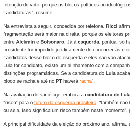
intenção de voto, porque os blocos políticos ou ideológic
candidaturas”, resume.
Na entrevista a seguir, concedida por telefone,
Ricci
afirm
fragmentação será maior na direita, porque os eleitores pr
entre
Alckmin
e
Bolsonaro
. Já à
esquerda
, pontua, só h
presidente for impedido juridicamente de concorrer às el
candidatos desse bloco de esquerda e eles não vão ataca
Lula for candidato, existe um alinhamento com a campan
distinções programáticas. Se a candidatura do
Lula
acabar
bloco se racha e até no
PT
haverá
racha
”.
Na avaliação do sociólogo, embora a
candidatura de Lul
“risco” para o
futuro da esquerda brasileira
, “também não h
ou seja, isso significa um risco também neste momento”, 
A principal dificuldade da eleição do próximo ano, afirma