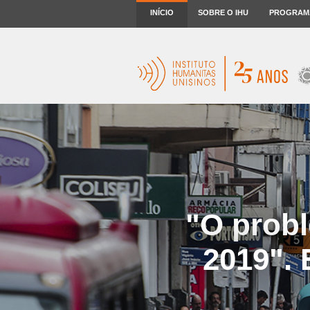
INÍCIO
SOBRE O IHU
PROGRAM
"O probl
2019". 