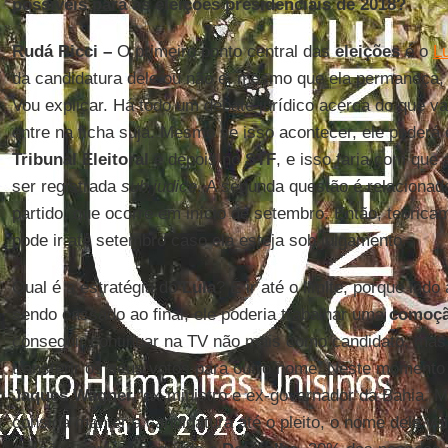
possíveis para as eleições presidenciais de 2018?
Rudá Ricci –
O primeiro ponto central das
eleições
é o
L
da candidatura dele ou não e, mesmo que ela permaneça, a
Vou explicar. Há todo um debate jurídico acerca do que va
entre na ficha suja. Mesmo se isso acontecer, ele poderá 
Tribunal Eleitoral
e depois no
STF
, e isso faria com que
ser registrada
sub judice
. A segunda questão é relacionad
partido, que ocorre em início de setembro. Então, teorica
pode ir até setembro caso ela esteja sob julgamento.
Qual é a estratégia do
Lula
? É ir até o limite, porque indo
sendo cassado ao final, ele poderia trabalhar uma
comoçã
conseguir continuar na TV não mais como candidato, mas
transferir os seus votos para outro nome. Neste momento 
Jaques Wagner
, ex-ministro e ex-governador da Bahia.
consiga manter a candidatura até o pleito, o nome dele va