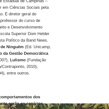
de Estadual de Campinas –
r em Ciências Sociais pela
o. É diretor geral do
, professor do curso de
eito e Desenvolvimento
Escola Superior Dom Helder
sta Político da Band News.
 de Ninguém
(Ed. Unicamp,
io da Gestão Democrática
2007),
Lulismo
(Fundação
ra/Contraponto, 2010),
), entre outros.
e comportamentos dos
ente serão os cenários