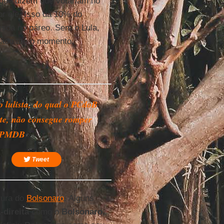
que dizem que votariam no
r ele. Isso dá 10% do
ssoa no páreo. Sem o Lula,
rado até o momento.
o lulista, do qual o PCdoB
rte, não consegue romper
 PMDB
Tweet
tura do
Bolsonaro
. Alguns
-direita
como o
Bolsonaro
,