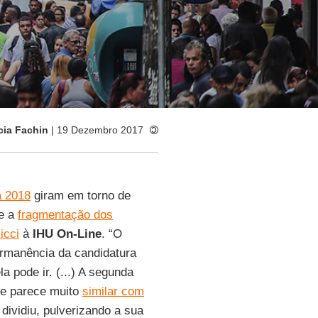
cia Fachin
| 19 Dezembro 2017
a 2018
giram em torno de
e a
fragmentação dos
icci
à
IHU On-Line
. “O
permanência da candidatura
 pode ir. (...) A segunda
ue parece muito
similar com
 dividiu, pulverizando a sua