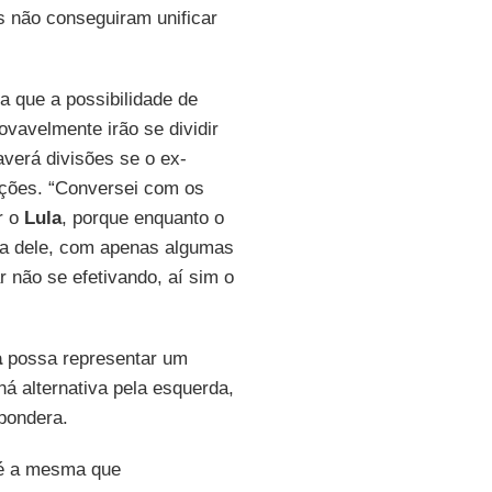
os não conseguiram unificar
a que a possibilidade de
ovavelmente irão se dividir
averá divisões se o ex-
eições. “Conversei com os
r o
Lula
, porque enquanto o
ha dele, com apenas algumas
 não se efetivando, aí sim o
a
possa representar um
á alternativa pela esquerda,
pondera.
, é a mesma que