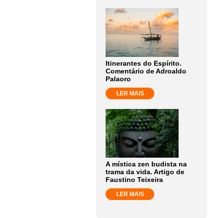
Itinerantes do Espírito.
Comentário de Adroaldo
Palaoro
LER MAIS
A mística zen budista na
trama da vida. Artigo de
Faustino Teixeira
LER MAIS