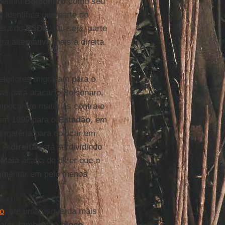
efiniu
Bolsonaro
como seu
 identifica que parte do
 era do
PSDB
. Ou seja, parte
a alternativa mais à direita,
eleitores migraram para o
ias para atacar o Bolsonaro.
pipocaram matérias contra o
o em 1999 para o
Estadão
, em
a matéria para colocar em
. A
direita
está se dividindo
 Maia
acaba de dizer que o
ragmentar em pelo menos
mo
, até uma esquerda mais
idatos também: o
bloco