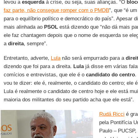
levou a
esquerda
à crise, ou seja, suas alianças. “O
bloc
faz parte, não consegue romper com o PMDB
”, que “é um
para o equilíbrio político e democrático do país”. Apesar 
mais alinhada ao
PSOL
está dizendo que “não dá mais par
ele faz chantagem depois que o nome de esquerda se ele
a
direita
, sempre”.
Entretanto, adverte,
Lula
não será empurrado para a
direi
dizendo que foi para a direita.
Lula
já disse em várias fala
comícios e entrevistas, que ele é o
candidato do centro
.
vou te dizer: ele é, realmente, o candidato do centro; ele é
Lula é realmente o candidato de centro hoje e ele está mui
maioria dos militantes do seu partido acha que ele está”.
Rudá Ricci
é gra
pela Pontifícia 
Paulo – PUCSP, 