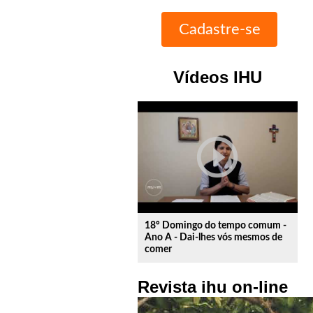
Vídeos IHU
play_circle_outline
18º Domingo do tempo comum -
Ano A - Dai-lhes vós mesmos de
comer
Revista ihu on-line