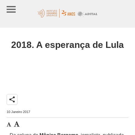
2018. A esperança de Lula
share
10 Janeiro 2017