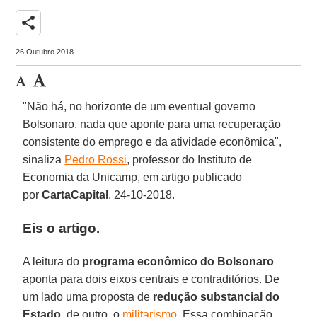
share
26 Outubro 2018
"Não há, no horizonte de um eventual governo
Bolsonaro, nada que aponte para uma recuperação
consistente do emprego e da atividade econômica",
sinaliza
Pedro Rossi
, professor do Instituto de
Economia da Unicamp, em artigo publicado
por
CartaCapital
, 24-10-2018.
Eis o artigo.
A leitura do
programa econômico do Bolsonaro
aponta para dois eixos centrais e contraditórios. De
um lado uma proposta de
redução substancial do
Estado
, de outro, o
militarismo
. Essa combinação