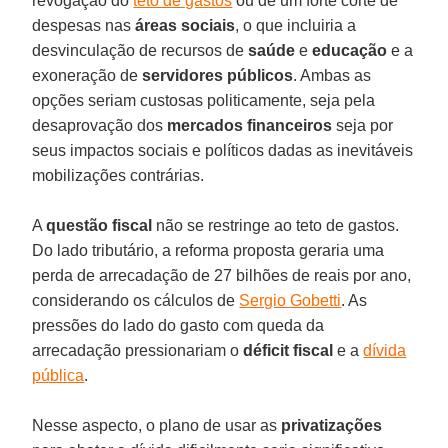
revogação do
teto de gastos
ou de um forte corte de
despesas nas
áreas sociais
, o que incluiria a
desvinculação de recursos de
saúde
e
educação
e a
exoneração de
servidores públicos
. Ambas as
opções seriam custosas politicamente, seja pela
desaprovação dos
mercados financeiros
seja por
seus impactos sociais e políticos dadas as inevitáveis
mobilizações contrárias.
A
questão fiscal
não se restringe ao teto de gastos.
Do lado tributário, a reforma proposta geraria uma
perda de arrecadação de 27 bilhões de reais por ano,
considerando os cálculos de
Sergio Gobetti
. As
pressões do lado do gasto com queda da
arrecadação pressionariam o
déficit fiscal
e a
dívida
pública
.
Nesse aspecto, o plano de usar as
privatizações