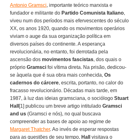
Antonio Gramsci
, importante teórico marxista e
fundador e militante do
Partido Comunista Italiano
,
viveu num dos períodos mais efervescentes do século
XX, os anos 1920, quando os movimentos operários
viviam o auge da sua organização política em
diversos países do continente. A esperança
revolucionária, no entanto, foi derrotada pela
ascensão dos
movimentos fascistas
, dos quais o
próprio
Gramsci
foi vítima direta. Na prisão, dedicou-
se àquela que é sua obra mais conhecida,
Os
cadernos do cárcere
, escrita, portanto, no calor do
fracasso revolucionário. Décadas mais tarde, em
1987, à luz das ideias gramsciana, o sociólogo
Stuart
Hall
[1] publicou um breve artigo intitulado
Gramsci
and us
(Gramsci e nós), no qual buscava
compreender as bases de apoio ao regime de
Margaret Thatcher
. Ao invés de esperar respostas
para as questões de seu tempo,
Hall
visitava o