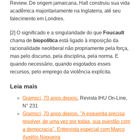
Review. De origem jamaicana, Hall construiu sua vida
acadêmica majoritariamente na Inglaterra, até seu
falecimento em Londres.
[2] O significado e a singularidade do que
Foucault
chama de
biopolítica
está ligado à imposição da
racionalidade neoliberal não propriamente pela força,
mas pelo discurso, pela disciplina, pela norma. E
quando necessário, quando esgotados esses
recursos, pelo emprego da violência explícita.
Leia mais
Gramsci, 70 anos depois.
Revista IHU On-Line,
N° 231
Gramsci, 70 anos depois. "A esquerda precisa
resolver, de uma vez por todas, sua questão com
a democracia". Entrevista especial com Marco
Aurélio Nogueira