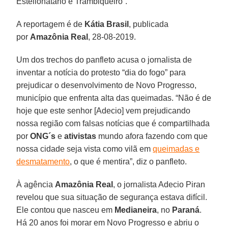
Estelionatário e Trambiqueiro”.
A reportagem é de
Kátia Brasil
, publicada
por
Amazônia Real
, 28-08-2019.
Um dos trechos do panfleto acusa o jornalista de
inventar a notícia do protesto “dia do fogo” para
prejudicar o desenvolvimento de Novo Progresso,
município que enfrenta alta das queimadas. “Não é de
hoje que este senhor [Adecio] vem prejudicando
nossa região com falsas notícias que é compartilhada
por
ONG´s
e
ativistas
mundo afora fazendo com que
nossa cidade seja vista como vilã em
queimadas e
desmatamento
, o que é mentira”, diz o panfleto.
À agência
Amazônia Real
, o jornalista Adecio Piran
revelou que sua situação de segurança estava difícil.
Ele contou que nasceu em
Medianeira
, no
Paraná
.
Há 20 anos foi morar em Novo Progresso e abriu o