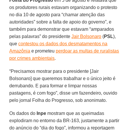
Folha do Progresso
em 5 de agosto e relatava que
os produtores rurais estavam organizando o protesto
no dia 10 de agosto para “chamar atenção das
autoridades” sobre a falta de apoio do governo”, e
também para demonstrar que estavam “amparados
pelas palavras” do presidente
Jair Bolsonaro
(
PSL
),
que
contestou os dados dos desmatamentos na
Amazônia
e prometeu
perdoar as multas de ruralistas
por crimes ambientais
.
“Precisamos mostrar para o presidente [Jair
Bolsonaro] que queremos trabalhar e o único jeito é
derrubando. E para formar e limpar nossas
pastagens, é com fogo”, disse um fazendeiro, ouvido
pelo jornal Folha do Progresso, sob anonimato.
Os dados do
Inpe
mostram que as queimadas
explodiram no entorno da BR-163, justamente a partir
do anúncio do “dia do fogo”, informou a reportagem