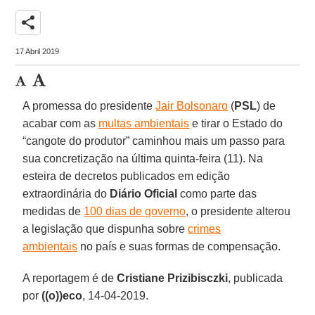
share
17 Abril 2019
A promessa do presidente
Jair Bolsonaro
(
PSL
) de
acabar com as
multas ambientais
e tirar o Estado do
“cangote do produtor” caminhou mais um passo para
sua concretização na última quinta-feira (11). Na
esteira de decretos publicados em edição
extraordinária do
Diário Oficial
como parte das
medidas de
100 dias de governo
, o presidente alterou
a legislação que dispunha sobre
crimes
ambientais
no país e suas formas de compensação.
A reportagem é de
Cristiane Prizibisczki
, publicada
por
((o))eco
, 14-04-2019.