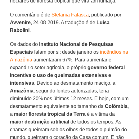
hectares de floresta tropical que viraram fumaça.
O comentário é de
Stefania Falasca
, publicado por
Avvenire
, 24-08-2019. A tradução é de
Luisa
Rabolini
.
Os dados do
Instituto Nacional de Pesquisas
Espaciais
falam por si: desde janeiro os
incêndios na
Amazônia
aumentaram 67%. Para aumentar e
expandir o setor agrícola, o próprio
governo federal
incentiva o uso de queimadas extensivas e
intensivas
. Devido ao desmatamento maciço, a
Amazônia
, segundo fontes autorizadas, teria
diminuído 20% nos últimos 12 meses. E hoje, com um
desmatamento equivalente ao tamanho da
Colômbia
,
a
maior floresta tropical da Terra
é a vítima da
maior destruição artificial
de todos os tempos. As
chamas queimam sob os olhos de todos o pulmão do
mundo, queimam o coração da Casa comum. E não