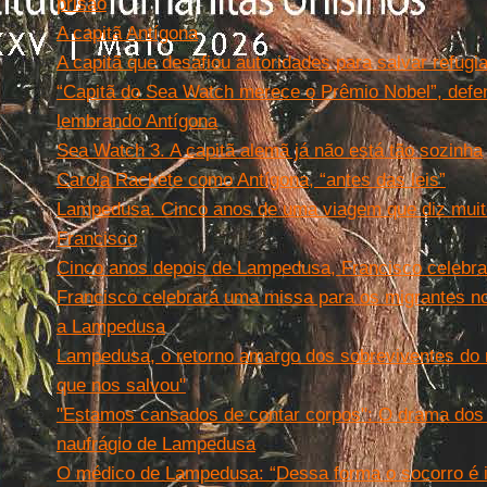
prisão
A capitã Antígona
A capitã que desafiou autoridades para salvar refugi
“Capitã do Sea Watch merece o Prêmio Nobel”, defen
lembrando Antígona
Sea Watch 3. A capitã alemã já não está tão sozinha
Carola Rackete como Antígona, “antes das leis”
Lampedusa. Cinco anos de uma viagem que diz muit
Francisco
Cinco anos depois de Lampedusa, Francisco celebra
Francisco celebrará uma missa para os migrantes no 
a Lampedusa
Lampedusa, o retorno amargo dos sobreviventes do 
que nos salvou"
"Estamos cansados de contar corpos": O drama dos 
naufrágio de Lampedusa
O médico de Lampedusa: “Dessa forma o socorro é 