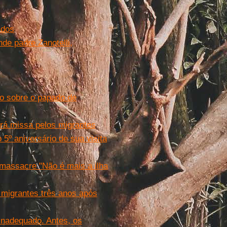
ados
de padre Zanotelli,
o sobre o papado de
rá missa pelos migrantes
5º aniversário de sua visita
massacre "Não é mais a ilha
migrantes três anos após
inadequado. Antes, os