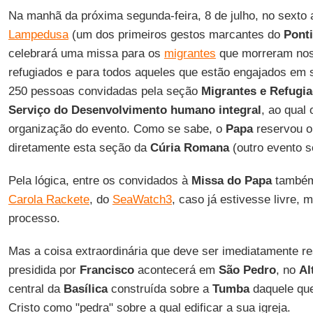
Na manhã da próxima segunda-feira, 8 de julho, no sexto a
Lampedusa
(um dos primeiros gestos marcantes do
Ponti
celebrará uma missa para os
migrantes
que morreram nos 
refugiados e para todos aqueles que estão engajados em s
250 pessoas convidadas pela seção
Migrantes e Refugi
Serviço do Desenvolvimento humano integral
, ao qual 
organização do evento. Como se sabe, o
Papa
reservou o 
diretamente esta seção da
Cúria Romana
(outro evento 
Pela lógica, entre os convidados à
Missa do Papa
também 
Carola Rackete
, do
SeaWatch3
, caso já estivesse livre
processo.
Mas a coisa extraordinária que deve ser imediatamente r
presidida por
Francisco
acontecerá em
São Pedro
, no
Al
central da
Basílica
construída sobre a
Tumba
daquele que 
Cristo como "pedra" sobre a qual edificar a sua igreja.