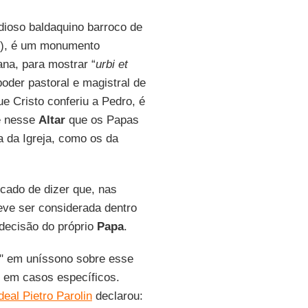
dioso baldaquino barroco de
l), é um monumento
ana, para mostrar “
urbi et
oder pastoral e magistral de
e Cristo conferiu a Pedro, é
é nesse
Altar
que os Papas
a da Igreja, como os da
icado de dizer que, nas
deve ser considerada dentro
 decisão do próprio
Papa
.
e" em uníssono sobre esse
 em casos específicos.
deal Pietro Parolin
declarou: