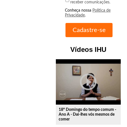
receber comunicações.
Conheça nossa
Política de
Privacidade
.
Vídeos IHU
play_circle_outline
18º Domingo do tempo comum -
Ano A - Dai-lhes vós mesmos de
comer