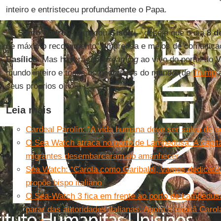
inteiro e entristeceu profundamente o Papa.
"O
Santo Padre
" - explicou
Gisotti
- deseja que o dia
8 d
de máximo recolhimento". Imprensa e meios de comunicaç
Basílica
. Mas haverá um
streaming
ao vivo do portal do
V
mundo inteiro e todos os poderosos do mundo (de
Trump
seus próprios olhos.
Leia mais
Cardeal Parolin: “A vida humana deve ser salva de q
O Sea Watch atraca no porto de Lampedusa. A capitã
migrantes desembarcaram ao amanhecer
Sea Watch: “Carola como Garibaldi, vamos dedicar-l
propõe bispo italiano
O Sea-Watch 3 fica em frente ao porto de Lampedusa
parar das autoridades italianas. Agora a capitã Carol