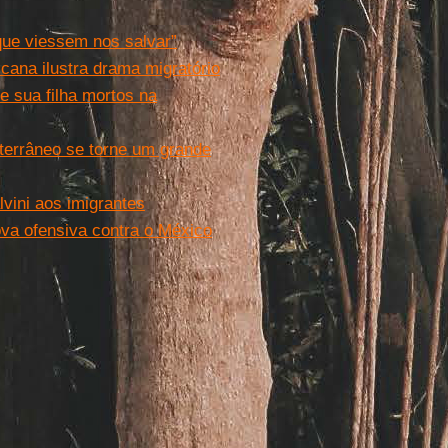
que viessem nos salvar”
icana ilustra drama migratório
 e sua filha mortos na
terrâneo se torne um grande
lvini aos imigrantes
va ofensiva contra o México