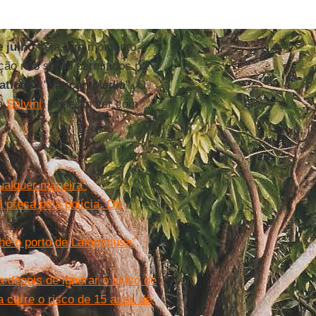
e julho
seja "um momento
ão não serão permitidos na
aticano
"
Vatican Media
". O
a
Salvini
) poderão ver com
ualquer maneira”
 presa pela polícia. Os
he o porto de Lampedusa”,
 depois de ignorar o aviso de
a corre o risco de 15 anos de