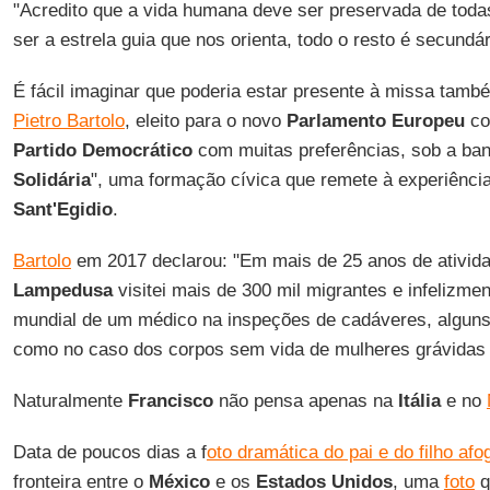
"Acredito que a vida humana deve ser preservada de toda
ser a estrela guia que nos orienta, todo o resto é secundár
É fácil imaginar que poderia estar presente à missa tam
Pietro Bartolo
, eleito para o novo
Parlamento Europeu
co
Partido Democrático
com muitas preferências, sob a ban
Solidária
", uma formação cívica que remete à experiênci
Sant'Egidio
.
Bartolo
em 2017 declarou: "Em mais de 25 anos de ativi
Lampedusa
visitei mais de 300 mil migrantes e infelizme
mundial de um médico na inspeções de cadáveres, alguns
como no caso dos corpos sem vida de mulheres grávidas 
Naturalmente
Francisco
não pensa apenas na
Itália
e no
Data de poucos dias a f
oto dramática do pai e do filho af
fronteira entre o
México
e os
Estados Unidos
, uma
foto
q