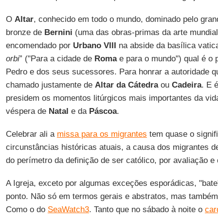
O
Altar
, conhecido em todo o mundo, dominado pelo gran
bronze de
Bernini
(uma das obras-primas da arte mundia
encomendado por
Urbano VIII
na abside da basílica vatic
orbi
” ("Para a cidade de
Roma
e para o mundo") qual é o p
Pedro e dos seus sucessores. Para honrar a autoridade qu
chamado justamente de
Altar da Cátedra
ou
Cadeira
. E 
presidem os momentos litúrgicos mais importantes da vid
véspera de
Natal
e da
Páscoa
.
Celebrar ali a
missa para os migrantes
tem quase o signif
circunstâncias históricas atuais, a causa dos migrantes 
do perímetro da definição de ser católico, por avaliação e
A Igreja, exceto por algumas exceções esporádicas, "bat
ponto. Não só em termos gerais e abstratos, mas também
Como o do
SeaWatch3
. Tanto que no sábado à noite o
car