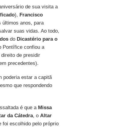
niversário de sua visita a
ficado
),
Francisco
últimos anos, para
alvar suas vidas. Ao todo,
ados
do
Dicastério para o
o Pontífice confiou a
direito de presidir
sem precedentes).
poderia estar a capitã
, mesmo que respondendo
essaltada é que a
Missa
tar da Cátedra
, o
Altar
foi escolhido pelo próprio