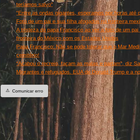
teríamos salvo"
“Entre as ondas gigantes, esperamos por horas até 
Foto de um pai e sua filha afogados na fronteira mex
A tristeza do papa Francisco ao ver a foto de um pai
fronteira do México com os Estados Unidos
Papa Francisco: Não se pode tolerar que o Mar Medi
cemitério!
“Acabou o recreio, façam as malas e partam”, diz Sa
Migrantes e refugiados. EUA de Donald Trump e a no
⚠️
Comunicar erro