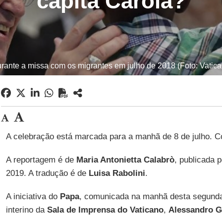
capitã Carola?
rante a missa com os migrantes em julho de 2018 (Foto: Vatic
A celebração está marcada para a manhã de 8 de julho. 
A reportagem é de
Maria Antonietta Calabrò
, publicada 
2019. A tradução é de
Luisa Rabolini
.
A iniciativa do
Papa
, comunicada na manhã desta segunda-
interino da
Sala de Imprensa do Vaticano
,
Alessandro Gi