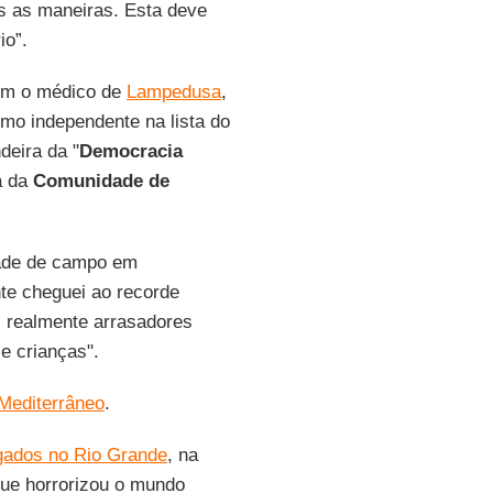
s as maneiras. Esta deve
io”.
bém o médico de
Lampedusa
,
mo independente na lista do
deira da "
Democracia
a da
Comunidade de
dade de campo em
nte cheguei ao recorde
 realmente arrasadores
e crianças".
Mediterrâneo
.
ogados no Rio Grande
, na
ue horrorizou o mundo