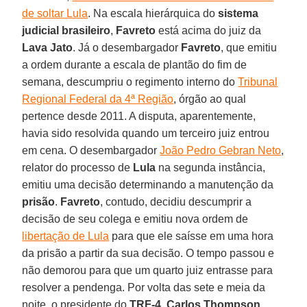
de soltar Lula
. Na escala hierárquica do
sistema
judicial brasileiro
,
Favreto
está acima do juiz da
Lava Jato
. Já o desembargador
Favreto
, que emitiu
a ordem durante a escala de plantão do fim de
semana, descumpriu o regimento interno do
Tribunal
Regional Federal da 4ª Região
, órgão ao qual
pertence desde 2011. A disputa, aparentemente,
havia sido resolvida quando um terceiro juiz entrou
em cena. O desembargador
João Pedro Gebran Neto
,
relator do processo de
Lula
na segunda instância,
emitiu uma decisão determinando a manutenção da
prisão
.
Favreto
, contudo, decidiu descumprir a
decisão de seu colega e emitiu nova ordem de
libertação de Lula
para que ele saísse em uma hora
da prisão a partir da sua decisão. O tempo passou e
não demorou para que um quarto juiz entrasse para
resolver a pendenga. Por volta das sete e meia da
noite, o presidente do
TRF-4
,
Carlos Thompson