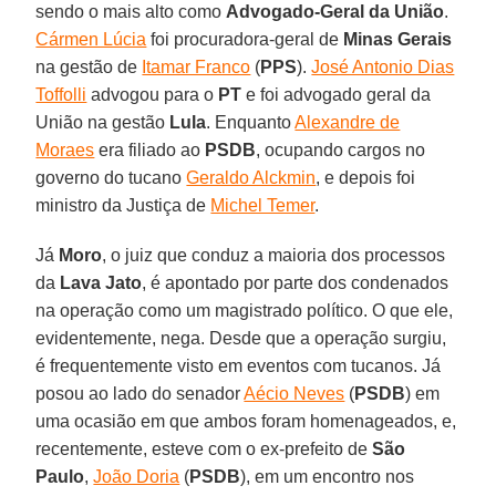
sendo o mais alto como
Advogado-Geral da União
.
Cármen Lúcia
foi procuradora-geral de
Minas Gerais
na gestão de
Itamar Franco
(
PPS
).
José Antonio Dias
Toffolli
advogou para o
PT
e foi advogado geral da
União na gestão
Lula
. Enquanto
Alexandre de
Moraes
era filiado ao
PSDB
, ocupando cargos no
governo do tucano
Geraldo Alckmin
, e depois foi
ministro da Justiça de
Michel Temer
.
Já
Moro
, o juiz que conduz a maioria dos processos
da
Lava Jato
, é apontado por parte dos condenados
na operação como um magistrado político. O que ele,
evidentemente, nega. Desde que a operação surgiu,
é frequentemente visto em eventos com tucanos. Já
posou ao lado do senador
Aécio Neves
(
PSDB
) em
uma ocasião em que ambos foram homenageados, e,
recentemente, esteve com o ex-prefeito de
São
Paulo
,
João Doria
(
PSDB
), em um encontro nos