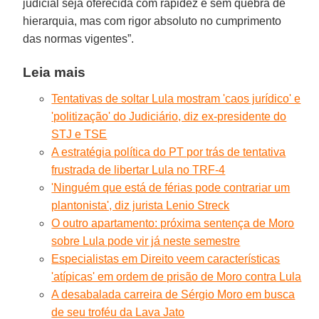
judicial seja oferecida com rapidez e sem quebra de
hierarquia, mas com rigor absoluto no cumprimento
das normas vigentes”.
Leia mais
Tentativas de soltar Lula mostram 'caos jurídico' e
'politização' do Judiciário, diz ex-presidente do
STJ e TSE
A estratégia política do PT por trás de tentativa
frustrada de libertar Lula no TRF-4
'Ninguém que está de férias pode contrariar um
plantonista', diz jurista Lenio Streck
O outro apartamento: próxima sentença de Moro
sobre Lula pode vir já neste semestre
Especialistas em Direito veem características
'atípicas' em ordem de prisão de Moro contra Lula
A desabalada carreira de Sérgio Moro em busca
de seu troféu da Lava Jato