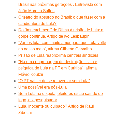
Brasil nas próximas gerações”. Entrevista com
João Moreira Salles
O teatro do absurdo no Brasil: o que fazer com a
candidatura de Lula?
Do “impeachment” de Dilma à prisão de Lula: o
golpe continua. Artigo de Ivo Lesbaupin
‘Vamos lutar com muito amor para que Lula volte
ao nosso meio’, afirma Gilberto Carvalho
Prisão de Lula reaproxima centrais sindicais
"Há uma engrenagem de destruição física e
psíquica de Lula na PF em Curitiba", afirma
Flávio Koutzii
“O PT vai ter de se reinventar sem Lula”
Uma possível era pós-Lula
Sem Lula na disputa, eleitores estão saindo do
jogo, diz pesquisador
Lula. Inocente ou culpado? Artigo de Raúl
Zibechi