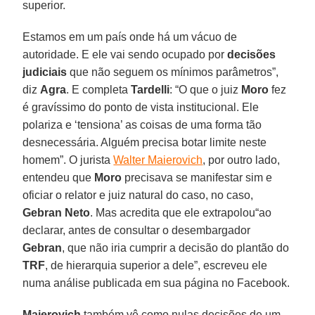
superior.
Estamos em um país onde há um vácuo de
autoridade. E ele vai sendo ocupado por
decisões
judiciais
que não seguem os mínimos parâmetros”,
diz
Agra
. E completa
Tardelli
: “O que o juiz
Moro
fez
é gravíssimo do ponto de vista institucional. Ele
polariza e ‘tensiona’ as coisas de uma forma tão
desnecessária. Alguém precisa botar limite neste
homem”. O jurista
Walter Maierovich
, por outro lado,
entendeu que
Moro
precisava se manifestar sim e
oficiar o relator e juiz natural do caso, no caso,
Gebran Neto
. Mas acredita que ele extrapolou“ao
declarar, antes de consultar o desembargador
Gebran
, que não iria cumprir a decisão do plantão do
TRF
, de hierarquia superior a dele”, escreveu ele
numa análise publicada em sua página no Facebook.
Maierovich
também vê como nulas decisões de um