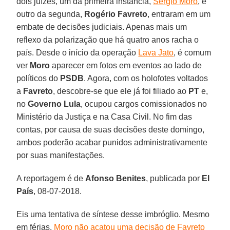
dois juízes, um da primeira instância,
Sergio Moro
, e
outro da segunda,
Rogério Favreto
, entraram em um
embate de decisões judiciais. Apenas mais um
reflexo da polarização que há quatro anos racha o
país. Desde o início da operação
Lava Jato
, é comum
ver
Moro
aparecer em fotos em eventos ao lado de
políticos do
PSDB
. Agora, com os holofotes voltados
a
Favreto
, descobre-se que ele já foi filiado ao
PT
e,
no
Governo Lula
, ocupou cargos comissionados no
Ministério da Justiça e na Casa Civil. No fim das
contas, por causa de suas decisões deste domingo,
ambos poderão acabar punidos administrativamente
por suas manifestações.
A reportagem é de
Afonso Benites
, publicada por
El
País
, 08-07-2018.
Eis uma tentativa de síntese desse imbróglio. Mesmo
em férias,
Moro não acatou uma decisão de Favreto