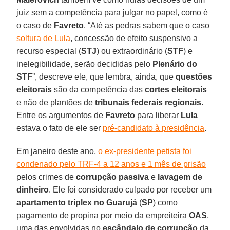
juiz sem a competência para julgar no papel, como é
o caso de
Favreto
. “Até as pedras sabem que o caso
soltura de Lula
, concessão de efeito suspensivo a
recurso especial (
STJ
) ou extraordinário (
STF
) e
inelegibilidade, serão decididas pelo
Plenário do
STF
”, descreve ele, que lembra, ainda, que
questões
eleitorais
são da competência das
cortes eleitorais
e não de plantões de
tribunais federais regionais
.
Entre os argumentos de
Favreto
para liberar
Lula
estava o fato de ele ser
pré-candidato à presidência
.
Em janeiro deste ano,
o ex-presidente petista foi
condenado pelo TRF-4 a 12 anos e 1 mês de prisão
pelos crimes de
corrupção passiva
e
lavagem de
dinheiro
. Ele foi considerado culpado por receber um
apartamento triplex no Guarujá
(
SP
) como
pagamento de propina por meio da empreiteira
OAS
,
uma das envolvidas no
escândalo de corrupção
da