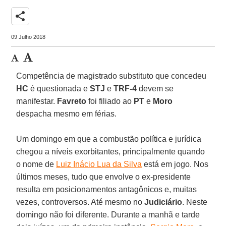
share
09 Julho 2018
Competência de magistrado substituto que concedeu
HC
é questionada e
STJ
e
TRF-4
devem se
manifestar.
Favreto
foi filiado ao
PT
e
Moro
despacha mesmo em férias.
Um domingo em que a combustão política e jurídica
chegou a níveis exorbitantes, principalmente quando
o nome de
Luiz Inácio Lua da Silva
está em jogo. Nos
últimos meses, tudo que envolve o ex-presidente
resulta em posicionamentos antagônicos e, muitas
vezes, controversos. Até mesmo no
Judiciário
. Neste
domingo não foi diferente. Durante a manhã e tarde