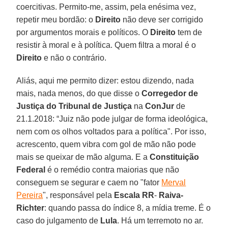
coercitivas. Permito-me, assim, pela enésima vez,
repetir meu bordão: o
Direito
não deve ser corrigido
por argumentos morais e políticos. O
Direito
tem de
resistir à moral e à política. Quem filtra a moral é o
Direito
e não o contrário.
Aliás, aqui me permito dizer: estou dizendo, nada
mais, nada menos, do que disse o
Corregedor de
Justiça do Tribunal de Justiça
na
ConJur
de
21.1.2018: “Juiz não pode julgar de forma ideológica,
nem com os olhos voltados para a política". Por isso,
acrescento, quem vibra com gol de mão não pode
mais se queixar de mão alguma. E a
Constituição
Federal
é o remédio contra maiorias que não
conseguem se segurar e caem no "fator
Merval
Pereira
", responsável pela
Escala RR
-
Raiva-
Richter
: quando passa do índice 8, a mídia treme. É o
caso do julgamento de
Lula
. Há um terremoto no ar.