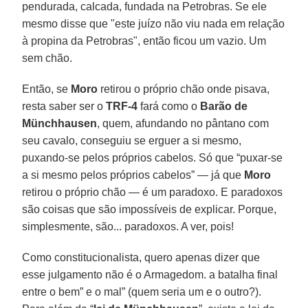
pendurada, calcada, fundada na Petrobras. Se ele
mesmo disse que "este juízo não viu nada em relação
à propina da Petrobras", então ficou um vazio. Um
sem chão.
Então, se
Moro
retirou o próprio chão onde pisava,
resta saber ser o
TRF-4
fará como o
Barão de
Münchhausen
, quem, afundando no pântano com
seu cavalo, conseguiu se erguer a si mesmo,
puxando-se pelos próprios cabelos. Só que “puxar-se
a si mesmo pelos próprios cabelos” — já que
Moro
retirou o próprio chão — é um paradoxo. E paradoxos
são coisas que são impossíveis de explicar. Porque,
simplesmente, são... paradoxos. A ver, pois!
Como constitucionalista, quero apenas dizer que
esse julgamento não é o Armagedom. a batalha final
entre o bem” e o mal” (quem seria um e o outro?).