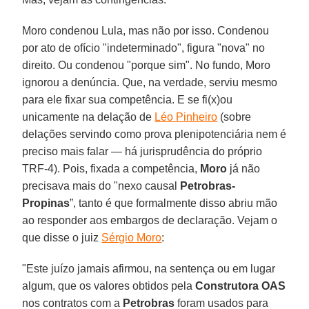
Moro condenou Lula, mas não por isso. Condenou
por ato de ofício "indeterminado", figura "nova" no
direito. Ou condenou "porque sim". No fundo, Moro
ignorou a denúncia. Que, na verdade, serviu mesmo
para ele fixar sua competência. E se fi(x)ou
unicamente na delação de
Léo Pinheiro
(sobre
delações servindo como prova plenipotenciária nem é
preciso mais falar — há jurisprudência do próprio
TRF-4). Pois, fixada a competência,
Moro
já não
precisava mais do "nexo causal
Petrobras-
Propinas
”, tanto é que formalmente disso abriu mão
ao responder aos embargos de declaração. Vejam o
que disse o juiz
Sérgio Moro
:
"Este juízo jamais afirmou, na sentença ou em lugar
algum, que os valores obtidos pela
Construtora OAS
nos contratos com a
Petrobras
foram usados para