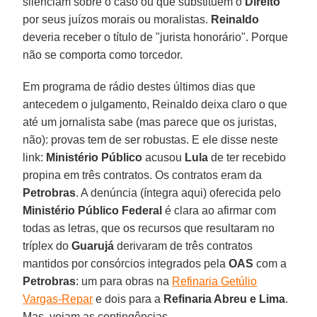
silenciam sobre o caso ou que substituem o
Direito
por seus juízos morais ou moralistas.
Reinaldo
deveria receber o título de "jurista honorário". Porque
não se comporta como torcedor.
Em programa de rádio destes últimos dias que
antecedem o julgamento, Reinaldo deixa claro o que
até um jornalista sabe (mas parece que os juristas,
não): provas tem de ser robustas. E ele disse neste
link:
Ministério Público
acusou
Lula
de ter recebido
propina em três contratos. Os contratos eram da
Petrobras
. A denúncia (íntegra aqui) oferecida pelo
Ministério Público Federal
é clara ao afirmar com
todas as letras, que os recursos que resultaram no
tríplex do
Guarujá
derivaram de três contratos
mantidos por consórcios integrados pela
OAS
com a
Petrobras
: um para obras na
Refinaria Getúlio
Vargas-Repar
e dois para a
Refinaria Abreu e Lima
.
Mas, vejam as contingências.