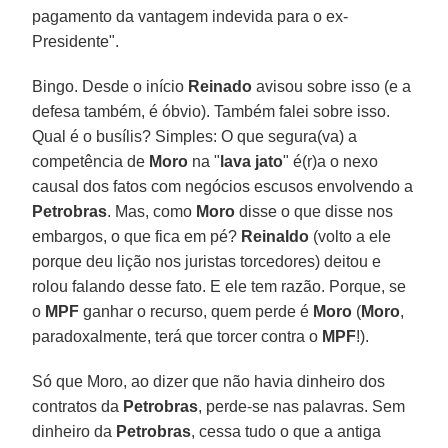
pagamento da vantagem indevida para o ex-
Presidente".
Bingo. Desde o início
Reinado
avisou sobre isso (e a
defesa também, é óbvio). Também falei sobre isso.
Qual é o busílis? Simples: O que segura(va) a
competência de
Moro
na "
lava jato
" é(r)a o nexo
causal dos fatos com negócios escusos envolvendo a
Petrobras
. Mas, como
Moro
disse o que disse nos
embargos, o que fica em pé?
Reinaldo
(volto a ele
porque deu lição nos juristas torcedores) deitou e
rolou falando desse fato. E ele tem razão. Porque, se
o
MPF
ganhar o recurso, quem perde é
Moro
(
Moro
,
paradoxalmente, terá que torcer contra o
MPF
!).
Só que Moro, ao dizer que não havia dinheiro dos
contratos da
Petrobras
, perde-se nas palavras. Sem
dinheiro da
Petrobras
, cessa tudo o que a antiga