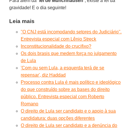
Para além da “
lei de Münchhausen
”, existe a lei da
gravidade! E o dia seguinte!
Leia mais
''O CNJ está incomodando setores do Judiciário''.
Entrevista especial com Lênio Streck
Inconstitucionalidade do crucifixo?
Os dois brasis que medem força no julgamento
de Lula
'Com ou sem Lula, a esquerda terá de se
repensar', diz Haddad
Processo contra Lula é mais político e ideológico
do que construído sobre as bases do direito
público. Entrevista especial com Roberto
Romano
O direito de Lula ser candidato e o apoio à sua
candidatura: duas opções diferentes
O direito de Lula ser candidato e a denúncia do