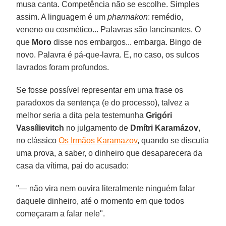
musa canta. Competência não se escolhe. Simples
assim. A linguagem é um
pharmakon
: remédio,
veneno ou cosmético... Palavras são lancinantes. O
que
Moro
disse nos embargos... embarga. Bingo de
novo. Palavra é pá-que-lavra. E, no caso, os sulcos
lavrados foram profundos.
Se fosse possível representar em uma frase os
paradoxos da sentença (e do processo), talvez a
melhor seria a dita pela testemunha
Grigóri
Vassílievitch
no julgamento de
Dmítri Karamázov
,
no clássico
Os Irmãos Karamazov
, quando se discutia
uma prova, a saber, o dinheiro que desaparecera da
casa da vítima, pai do acusado:
"— não vira nem ouvira literalmente ninguém falar
daquele dinheiro, até o momento em que todos
começaram a falar nele".