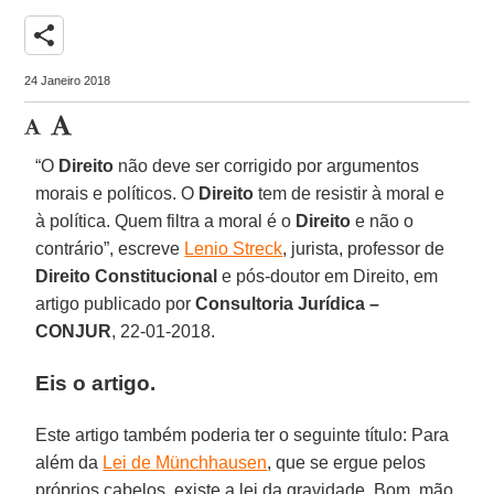
share
24 Janeiro 2018
“O
Direito
não deve ser corrigido por argumentos
morais e políticos. O
Direito
tem de resistir à moral e
à política. Quem filtra a moral é o
Direito
e não o
contrário”, escreve
Lenio Streck
, jurista, professor de
Direito Constitucional
e pós-doutor em Direito, em
artigo publicado por
Consultoria Jurídica –
CONJUR
, 22-01-2018.
Eis o artigo.
Este artigo também poderia ter o seguinte título: Para
além da
Lei de Münchhausen
, que se ergue pelos
próprios cabelos, existe a lei da gravidade. Bom, mão