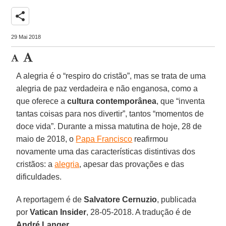
share
29 Mai 2018
A alegria é o “respiro do cristão”, mas se trata de uma
alegria de paz verdadeira e não enganosa, como a
que oferece a
cultura contemporânea
, que “inventa
tantas coisas para nos divertir”, tantos “momentos de
doce vida”. Durante a missa matutina de hoje, 28 de
maio de 2018, o
Papa Francisco
reafirmou
novamente uma das características distintivas dos
cristãos: a
alegria
, apesar das provações e das
dificuldades.
A reportagem é de
Salvatore Cernuzio
, publicada
por
Vatican Insider
, 28-05-2018. A tradução é de
André Langer
.