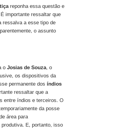
tiça
reponha essa questão e
É importante ressaltar que
a ressalva a esse tipo de
 aparentemente, o assunto
a o
Josias de Souza
, o
clusive, os dispositivos da
posse permanente dos
índios
tante ressaltar que a
 entre índios e terceiros. O
 temporariamente da posse
de área para
produtiva. E, portanto, isso