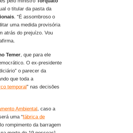
ês pelo ministro
Torquato
ual o titular da pasta da
ionais
. “É assombroso o
ditar uma medida provisória
m atrás do prejuízo. Vou
afirma.
no Temer
, que para ele
emocrático. O ex-presidente
iciário” o parecer da
ando que toda a
co temporal
” nas decisões
iamento Ambiental
, caso a
será uma “
fábrica de
pelo rompimento da barragem
 na morte de 19 pessoas].