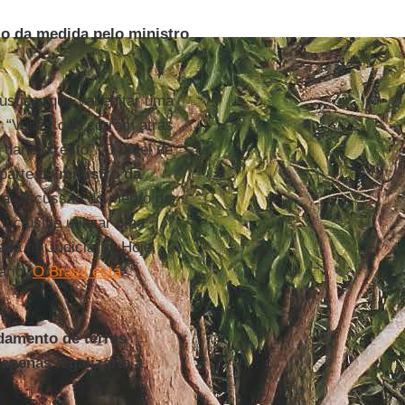
io da medida pelo ministro
ustiça, que vai editar uma
: “Vocês que corram atrás
 dane o resto”. O nível de
parte do
ministro da
 a discussão do mérito do
inclusive utilizar uma
bada no Judiciário. Hoje,
ário.
O Brasil está
damento de terras
apenas legalizaria a