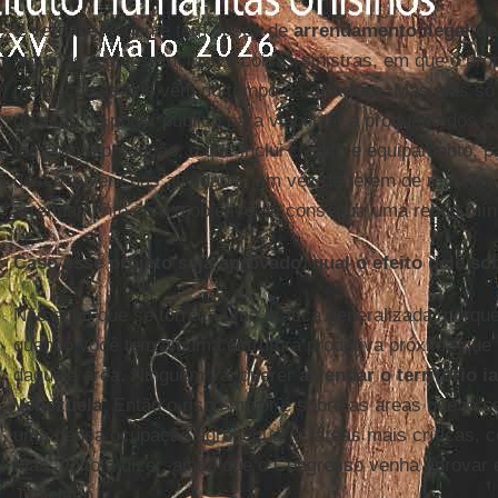
É verdade. A gente tem casos de
arrendamento ilegal de
algumas regiões. Inclusive coisas sinistras, em que o pró
meio, coisas que vêm do tempo da
ditadura
. Mas elas só
de ação do poder público para viabilizar a produção dos pr
fomento à produção, o que inclui crédito e equipamento, 
desenvolver suas atividades em vez de terem de recorrer 
arrendamento com o objetivo de conseguir uma renda mín
Caso esse projeto seja aprovado, qual o efeito dele so
Não acho que se tornará uma prática generalizada, porqu
quando você tem alguma estrutura produtiva próxima que 
daquela área. Ninguém vai querer
arrendar o território 
Venezuela
. Então o risco maior é sobre as áreas que já
uma densa ocupação agropecuária, áreas mais críticas, 
Mas, volto a dizer, ainda que o Congresso venha aprovar 
Judiciário.