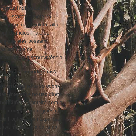
 terras indígenas
em
prio Estado se mete no
 ocorrem na absoluta falta
óprios índios. Falo de
para que eles possam
às práticas de
ima para sua sobrevivência.
bre as terras indígenas?
e o arrendamento só ocorre
tem interesse no uso direto
ianomâmi
na fronteira com a
 se encontram em regiões com
com fronteiras em expansão.
essa medida, ela cairá no