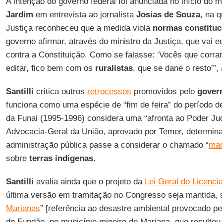
A intenção do governo federal foi anunciada no início do m
Jardim
em entrevista ao jornalista
Josias de Souza
, na q
Justiça reconheceu que a medida viola
normas constituc
governo afirmar, através do ministro da Justiça, que vai e
contra a Constituição. Como se falasse: ‘Vocês que corra
editar, fico bem com os
ruralistas
, que se dane o resto’”, 
Santilli
critica outros
retrocessos
promovidos pelo
gover
funciona como uma espécie de “fim de feira” do período d
da Funai (1995-1996) considera uma “afronta ao Poder Jud
Advocacia-Geral da União, aprovado por Temer, determin
administração pública passe a considerar o chamado “
mar
sobre
terras indígenas
.
Santilli
avalia ainda que o projeto da
Lei Geral do Licenc
última versão em tramitação no Congresso seja mantida, 
Marianas
” [referência ao desastre ambiental provocado 
do Fundão, no município mineiro de Mariana, que resultou