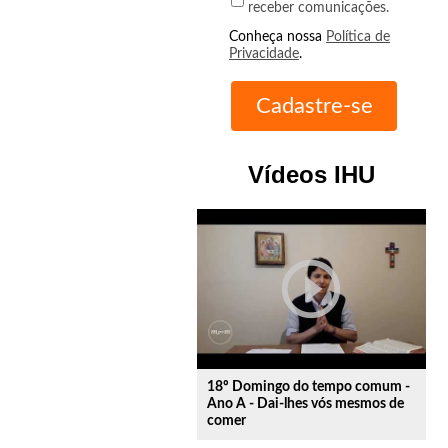
receber comunicações.
Conheça nossa
Política de
Privacidade
.
Vídeos IHU
play_circle_outline
18º Domingo do tempo comum -
Ano A - Dai-lhes vós mesmos de
comer