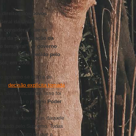
 direitos dos povos
 Geral da União
a considerar que os
data da promulgação da
o temporal”. O governo
dimento estabelecido pelo
Sol, em 2009.
o governo se utiliza de
 uma
decisão explícita tomada
 não é vinculante. Isso foi
 cabimento o próprio
Poder
nder a todas as
que são específicas daquele
rrubado pelo Supremo. Todas
m para o fato de que a