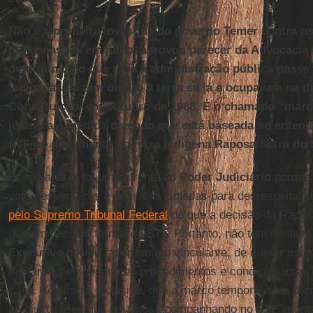
Não é a primeira investida do governo Temer contra os
indígenas. Já em julho, aprovou parecer da Advocacia
determinando que toda a administração pública passe 
indígenas só têm direito à terra se já a ocupavam na 
Constituição, em outubro de 1988. É o chamado “marc
justifica a medida dizendo que está baseada no enten
STF no julgamento da terra indígena Raposa/Serra do 
Esse parecer foi uma afronta ao
Poder Judiciário
porque 
votos específicos e decisões isoladas para desrespeitar
pelo Supremo Tribunal Federal
de que a decisão da Raposa
dito em decisão formal do STF. Portanto, não tem nenhum
Executivo
decidir fazer um ato vinculante, de querer este
demarcações pendentes procedimentos e condicionantes 
caso. Achamos, inclusive, que o marco temporal será de
as discussões que estamos acompanhando no
STF
aponta