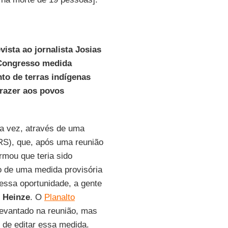
ista ao jornalista Josias
 Congresso medida
nto de terras indígenas
trazer aos povos
ra vez, através de uma
S), que, após uma reunião
irmou que teria sido
ão de uma medida provisória
nessa oportunidade, a gente
o
Heinze
. O
Planalto
 levantado na reunião, mas
 de editar essa medida.