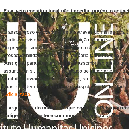
Esse veto constitucional não impediu, porém, o anúnc
da Justiça.
É assombroso o governo afirmar, através do ministro da J
medida provisória contra a Constituição. Como se falasse
do prejuízo. Vou editar, fico bem com os ruralistas, que se
irresponsabilidade em relação à própria
Constituição
por 
Justiça
é, para nós, um fato mais assombroso até do que
assunto em si. É o fato de ele pouco se importar e cogitar 
medida provisória
, que, a meu ver, só facilitaria a derru
aliás, o poder mais importante de disputa é o Poder Judici
judicializado
.
O argumento do ministro é que no Sul do País o arren
indígenas já acontece com muita frequência, a medida 
prática.