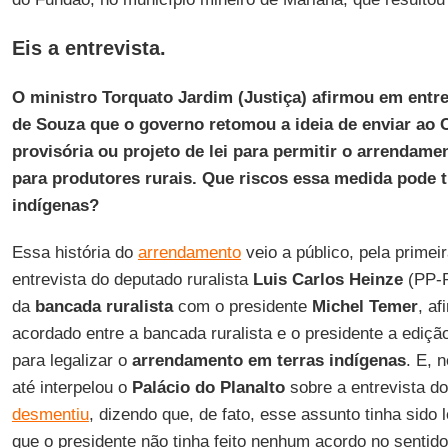
Eis a entrevista.
O ministro Torquato Jardim (Justiça) afirmou em entrev
de Souza que o governo retomou a ideia de enviar ao
provisória ou projeto de lei para permitir o arrendame
para produtores rurais. Que riscos essa medida pode 
indígenas?
Essa história do
arrendamento
veio a público, pela primei
entrevista do deputado ruralista
Luis Carlos Heinze
(PP-R
da
bancada ruralista
com o presidente
Michel Temer
, af
acordado entre a bancada ruralista e o presidente a ediç
para legalizar o
arrendamento em terras indígenas
. E, 
até interpelou o
Palácio do Planalto
sobre a entrevista d
desmentiu
, dizendo que, de fato, esse assunto tinha sido
que o presidente não tinha feito nenhum acordo no sentido