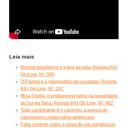
Leia mais
Biomas brasileiros e a teia da vida. Revista IHU
On-Line, Nº. 500
O Pampa e o monocultivo do eucalipto. Revista
IHU On-Line, Nº. 247
Misa Criolla, o cristianismo latino na sonoridade
do Sul da Terra. Revista IHU On-Line, Nº. 462
Todo caminhante é o caminho: a poesia do
cancioneiro crioulo latino-americano
Falta controle sobre a poluição por agrotóxicos