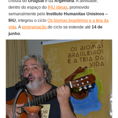
crioula do
Uruguai
e da
Argentina
. A atividade,
dentro do espaço do
IHU ideias
, promovido
semanalmente pelo
Instituto Humanitas Unisinos –
IHU
, integrou o ciclo
Os biomas brasileiros e a teia da
vida
. A
programação
do ciclo se estende até
14 de
junho
.