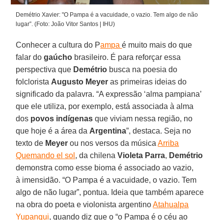
Demétrio Xavier: "O Pampa é a vacuidade, o vazio. Tem algo de não
lugar”. (Foto: João Vitor Santos | IHU)
Conhecer a cultura do P
ampa
é muito mais do que
falar do
gaúcho
brasileiro. É para reforçar essa
perspectiva que
Demétrio
busca na poesia do
folclorista
Augusto Meyer
as primeiras ideias do
significado da palavra. “A expressão ‘alma pampiana’
que ele utiliza, por exemplo, está associada à alma
dos
povos indígenas
que viviam nessa região, no
que hoje é a área da
Argentina
”, destaca. Seja no
texto de
Meyer
ou nos versos da música
Arriba
Quemando el sol
, da chilena
Violeta Parra
,
Demétrio
demonstra como esse bioma é associado ao vazio,
à imensidão. “O Pampa é a vacuidade, o vazio. Tem
algo de não lugar”, pontua. Ideia que também aparece
na obra do poeta e violonista argentino
Atahualpa
Yupanqui
, quando diz que o “o Pampa é o céu ao