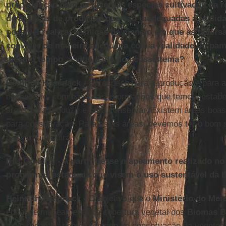
preocupação com as diversas espécies cultivadas na r
de práticas de produção que são inadequadas à realid
possível realizar técnicas de manejo em que as divers
conviver de maneira adequada com a realidade do pa
mesmo tempo, a vitalidade do ecossistema?
Heinrich Hasenack -
Há espaço para a produção e para 
necessário, com base nas informações que temos, estabe
áreas para produzir e para conservar. Existem áreas boas
para conservação. Para estas áreas, devemos ter o bom s
para uma e outra.
IHU On-Line - A partir desse mapeamento realizado no
programas estaduais que visem o uso sustentável da b
Heinrich Hasenack -
O objetivo que o
Ministério do Mei
edital de mapeamento da cobertura vegetal dos
Biomas Br
mais recentes sobre o estado de conservação da vegetaçã