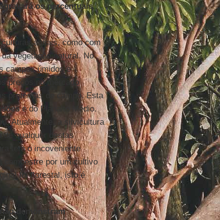
agravará os percentuais
m culturas anuais, como com
da vegetação natural. No
 os campos úmidos e
os preços no mercado
as pretéritas de campo. Esta
ssões
e do Planalto Médio.
. Atualmente, a silvicultura
o de qualquer destas
tura tem o incoveniente
al campestre por um cultivo
al foi florestal, isto é
s não demonstram