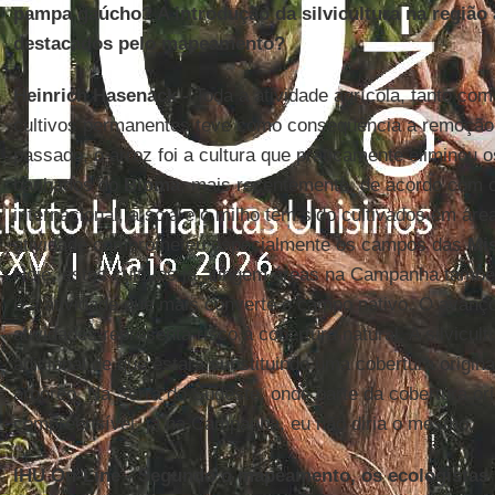
pampa gaúcho? A introdução da silvicultura na região 
destacados pelo mapeamento?
Heinrich Hasenack -
Toda a atividade agrícola, tanto co
cultivos permanentes teve como conseqüência a remoção 
passado, o arroz foi a cultura que praticamente eliminou
banhados do
Bioma
, mais recentemente, de acordo com 
internacional, a soja e o milho têm sido cultivados em áre
atividade comprometeu especialmente os campos das
Mi
Hoje, estes cultivos já atingem áreas na Campanha também
é a atividade que mais converte o campo nativo. O avanç
atividades representa risco à cobertura natural. A silvicul
adicional de que estará substituindo uma cobertura origin
arbóreo. Na Serra do Sudeste, onde parte da cobertura origin
compreensível, já na Campanha, eu não diria o mesmo.
IHU On-Line - Segundo o mapeamento, os ecologista