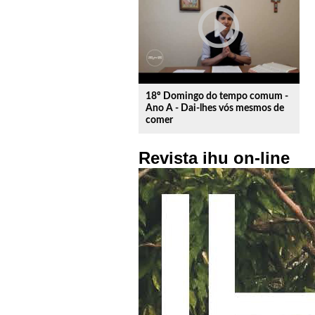
play_circle_outline
18º Domingo do tempo comum -
Ano A - Dai-lhes vós mesmos de
comer
Revista ihu on-line