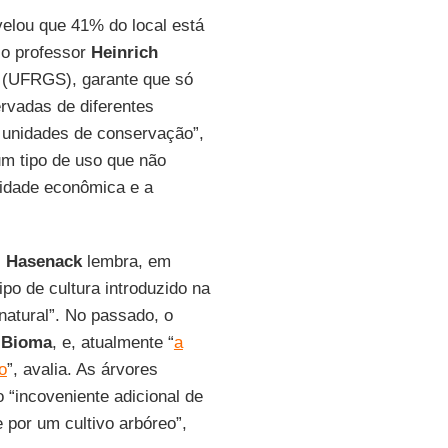
elou que 41% do local está
 o professor
Heinrich
l (UFRGS), garante que só
rvadas de diferentes
 unidades de conservação”,
 um tipo de uso que não
vidade econômica e a
,
Hasenack
lembra, em
tipo de cultura introduzido na
atural”. No passado, o
o
Bioma
, e, atualmente “
a
o
”, avalia. As árvores
 “incoveniente adicional de
 por um cultivo arbóreo”,