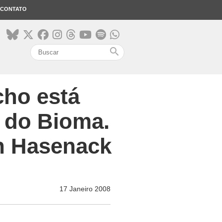
CONTATO
search
ho está
 do Bioma.
ch Hasenack
17 Janeiro 2008