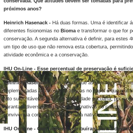
conservada. Que atitudes devem ser tomadas para pre
próximos anos?
Heinrich Hasenack -
Há duas formas. Uma é identificar 
diferentes fisionomias no
Bioma
e transformar o que for 
conservação. A segunda alternativa é definir, para estes 
um tipo de uso que não remova esta cobertura, permitind
atividade econômica e a conservação.
IHU On-Line - Esse percentual de preservação é sufici
Heinrich Hasenack -
Sim, desde que as unidades de con
implementadas de fato e não apenas no papel e que a ati
fato sustentável, isto é, que a atividade pecuária, por ex
garanta a diversidade de espécies nativas do campo, a pr
convivência com espécies da fauna nativa.
IHU On-Line - Que fatores contribuíram para a devast