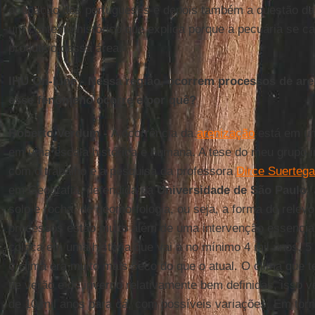
ocupação dos portugueses e depois também a questão das
um contexto histórico que explica porque a pecuária se 
produtivo dessa área.
IHU On-Line - Nessa região, ocorrem processos de ar
esse fenômeno ocorre e por quê?
Roberto Verdum -
A ocorrência da
arenização
está em um
em uma escala histórica e humana. A tese do meu grupo i
com o trabalho e a pesquisa da professora
Dirce Suertega
em Geografia, defendida na
Universidade de São Paulo
,
solo e rocha, de geomorfologia, ou seja, a forma do relevo
processos estão muito além de uma intervenção essencia
coloca em uma história que vai a no mínimo 4 mil anos, 5
o clima era muito mais seco do que o atual. O clima que 
de verão e de inverno relativamente bem definidas, isso
de 10 mil anos para cá, com possíveis variações. Em torn