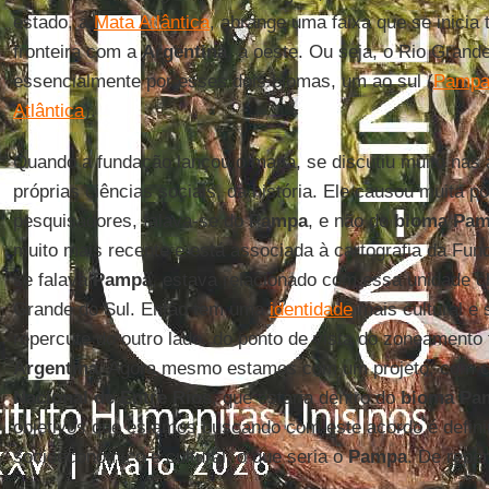
estado, a
Mata Atlântica
, abrange uma faixa que se inicia 
fronteira com a
Argentina
, a oeste. Ou seja, o Rio Grande
essencialmente por esses dois biomas, um ao sul (
Pamp
Atlântica
).
Quando a fundação lançou o mapa, se discutiu muito nas 
próprias ciências sociais, da história. Ele causou muita p
pesquisadores, falava-se do
Pampa
, e não do
bioma Pa
muito mais recente e está associada à cartografia da Fu
se falava
Pampa
, estava relacionado com essa unidade
Grande do Sul. Então tem uma
identidade
mais cultural e
repercute do outro lado, do ponto de vista do zoneamento
Argentina
. Agora mesmo estamos com um projeto, com 
Nacional de Entre Ríos
, que estaria dentro do
bioma Pa
objetivos que estamos buscando com este acordo é definir
socioeconômico e cultural, o que seria o
Pampa
. De repen