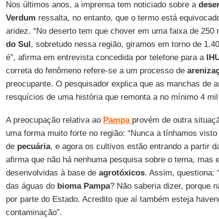
Nos últimos anos, a imprensa tem noticiado sobre a
deser
Verdum
ressalta, no entanto, que o termo está equivocad
aridez. “No deserto tem que chover em uma faixa de 250
do Sul
, sobretudo nessa região, giramos em torno de 1.
é”, afirma em entrevista concedida por telefone para a
IH
correta do fenômeno refere-se a um processo de
areniza
preocupante. O pesquisador explica que as manchas de a
resquícios de uma história que remonta a no mínimo 4 mil
A preocupação relativa ao
Pampa
provém de outra situaç
uma forma muito forte no região: “Nunca a tínhamos visto
de
pecuária
, e agora os cultivos estão entrando a partir 
afirma que não há nenhuma pesquisa sobre o tema, mas 
desenvolvidas à base de
agrotóxicos
. Assim, questiona:
das águas do
bioma Pampa
? Não saberia dizer, porque n
por parte do Estado. Acredito que aí também esteja have
contaminação”.