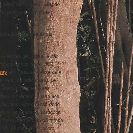
 Missões, o gado, há todo
caracterizou como modelo
enização. Dede quando
a escala geológica, e não
niciou-se nos anos 1980,
ray
, em
Quaraí
. A tese dela
 a partir de indicadores de
, identificou que esses
lmente humana, e isso nos
 mil anos. Eram áreas onde
temos hoje, úmido, estações
 vem em uma escala de tempo
o de 18 mil, 20 mil anos