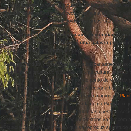
É importante esclarecer que quando se fala em bioma, e
consideração, sobretudo, aspectos de fauna e flora, e não
cartografia ou a regionalização dessas áreas são diferent
IHU On-Line - Como o Pampa é uma denominação muito
gaúchos por valores culturais, é uma palavra polissêm
popular, o Pampa é muito amplo.
Roberto Verdum -
Exato. Se formos buscar aspectos soc
repercute na própria constituição de uma cultura, quand
para uma pessoa o que é o
Pampa
, do ponto de vista da 
pecuária. Associa-se historicamente à pecuária bovina e o
muito forte. Incluir toda a faixa que denominamos de
Planí
perspectiva de uma unidade conhecida como
Pampa
, o q
outros aspectos envolvidos, sobretudo nas questões so
este modelo de produção de pecuária extensiva também a
Planície Costeira, um modelo que se reproduz sobretudo a