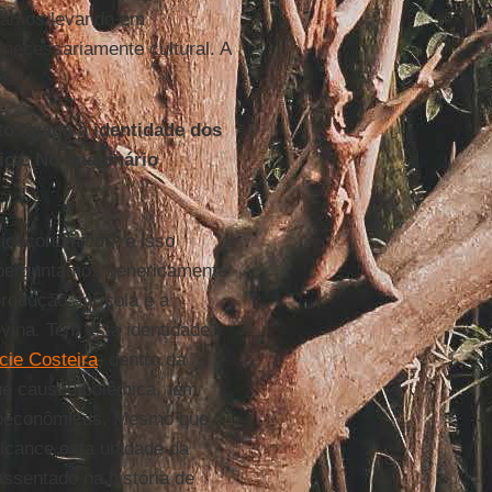
stamos levando em
 necessariamente cultural. A
es.
 ligada à identidade dos
ica. No imaginário
ioeconômicos, e isso
o perguntamos genericamente
produção agrícola é a
vina. Tem esta identidade
cie Costeira
, dentro da
ue causou polêmica, tem
cioeconômicas. Mesmo que
lcance esta unidade da
ssentado na história de