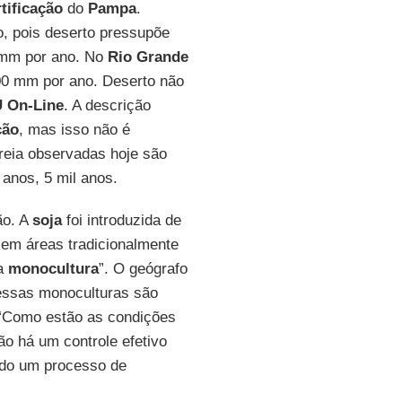
tificação
do
Pampa
.
o, pois deserto pressupõe
 mm por ano. No
Rio Grande
400 mm por ano. Deserto não
U On-Line
. A descrição
ção
, mas isso não é
reia observadas hoje são
 anos, 5 mil anos.
ão. A
soja
foi introduzida de
 em áreas tradicionalmente
da
monocultura
”. O geógrafo
essas monoculturas são
 “Como estão as condições
ão há um controle efetivo
ndo um processo de