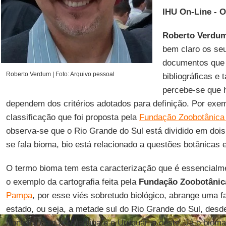
IHU On-Line - 
Roberto Verdu
bem claro os seu
documentos que 
Roberto Verdum | Foto: Arquivo pessoal
bibliográficas e 
percebe-se que h
dependem dos critérios adotados para definição. Por exe
classificação que foi proposta pela
Fundação Zoobotânica 
observa-se que o Rio Grande do Sul está dividido em doi
se fala bioma, bio está relacionado a questões botânicas 
O termo bioma tem esta caracterização que é essencialm
o exemplo da cartografia feita pela
Fundação Zoobotânic
Pampa
, por esse viés sobretudo biológico, abrange uma fa
estado, ou seja, a metade sul do Rio Grande do Sul, desde o
fronteira com a Argentina e o Uruguai, a oeste. Já o biom