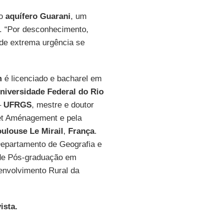
 o
aquífero Guarani
, um
e. “Por desconhecimento,
 de extrema urgência se
m
é licenciado e bacharel em
niversidade Federal do Rio
–
UFRGS
, mestre e doutor
t Aménagement e pela
oulouse Le Mirail
,
França
.
Departamento de Geografia e
de Pós-graduação em
envolvimento Rural da
ista.