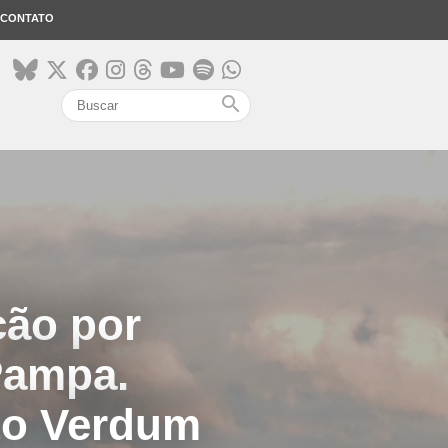
CONTATO
search
ção por
Pampa.
to Verdum