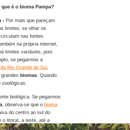
O que é o bioma Pampa?
m -
Por mais que pareçam
s limites, se olhar os
circulam nas fontes
também na própria internet,
á limites variáveis, pois
mplo, se pegarmos a
do Rio Grande do Sul
,
s grandes
biomas
. Quando
e zoológicas.
ente biológica. Se pegarmos
a
, observa-se que o
bioma
ixa do centro ao sul do
 litoral, a leste, até a
a situado na metade norte do