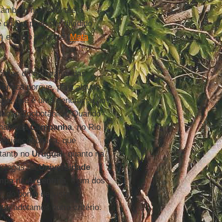
também no litoral até a
 do Sul pode ser dividido
a
) e outro ao norte (
Mata
áreas da geografia, das
olêmica porque, para alguns
mpa
, que é uma denominação
ndação Zoobotânica. Quando
 chamada
Campanha
, no Rio
 socioeconômica, que
 tanto no
Uruguai
, quanto na
colegas da
Universidade
mpa
na
Argentina
, e um dos
, do ponto de vista
te, adotamos outro critério.