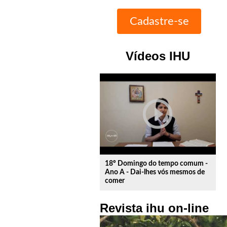
Vídeos IHU
play_circle_outline
18º Domingo do tempo comum -
Ano A - Dai-lhes vós mesmos de
comer
Revista ihu on-line