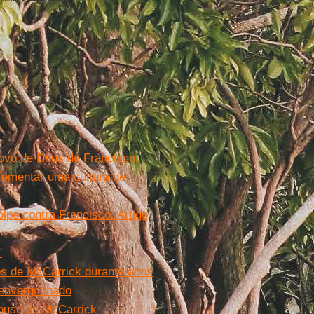
ovo de Deus de Francisco.
 fomentar uma cultura de
lpe contra Francisco. Artigo
'
os de McCarrick durante anos
 envergonhado
abuso de McCarrick