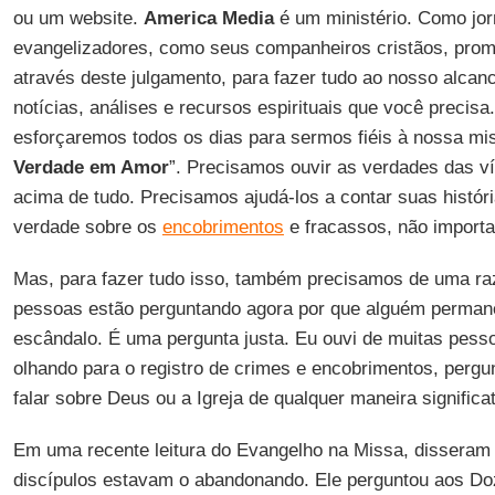
ou um website.
America Media
é um ministério. Como jor
evangelizadores, como seus companheiros cristãos, pr
através deste julgamento, para fazer tudo ao nosso alcanc
notícias, análises e recursos espirituais que você precisa
esforçaremos todos os dias para sermos fiéis à nossa mi
Verdade em Amor
”. Precisamos ouvir as verdades das v
acima de tudo. Precisamos ajudá-los a contar suas histór
verdade sobre os
encobrimentos
e fracassos, não importa
Mas, para fazer tudo isso, também precisamos de uma raz
pessoas estão perguntando agora por que alguém permanec
escândalo. É uma pergunta justa. Eu ouvi de muitas pess
olhando para o registro de crimes e encobrimentos, per
falar sobre Deus ou a Igreja de qualquer maneira significat
Em uma recente leitura do Evangelho na Missa, disseram
discípulos estavam o abandonando. Ele perguntou aos Doz