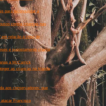
is para reconquistar a
abusos contra crianças nas
" em relação a crise de
ndeses e supostamente chama
canas a McCarrick
teger as crianças na Irlanda
oda aos conservadores: que
 atacar Francisco