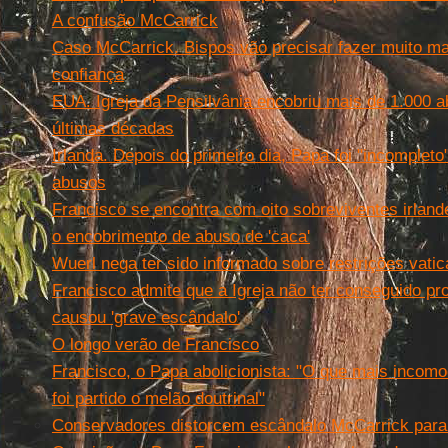
A confusão McCarrick
Caso McCarrick. Bispos vão precisar fazer muito ma
confiança
EUA. Igreja da Pensilvânia encobriu mais de 1.000 
últimas décadas
Irlanda. Depois do primeiro dia, Papa foi "incompleto
abusos
Francisco se encontra com oito sobreviventes irla
o encobrimento de abuso de 'caca'
Wuerl nega ter sido informado sobre restrições vati
Francisco admite que a Igreja não ter conseguido pro
causou 'grave escândalo'
O longo verão de Francisco
Francisco, o Papa abolicionista: "O que mais incom
foi partido o melão doutrinal"
Conservadores distorcem escândalo McCarrick para