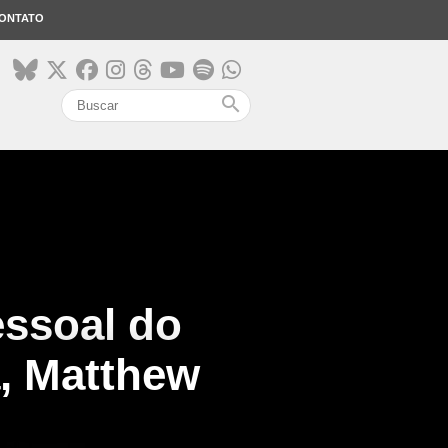
ONTATO
search
essoal do
a, Matthew