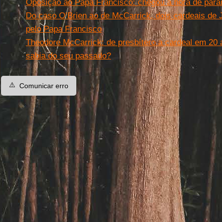
Oposição ao Papa Francisco: chegou a hora de parar
Do caso O’Brien ao de McCarrick, dois cardeais de Jo
pelo Papa Francisco
Theodore McCarrick: de presbítero a cardeal em 20
sabia do seu passado?
⚠️
Comunicar erro