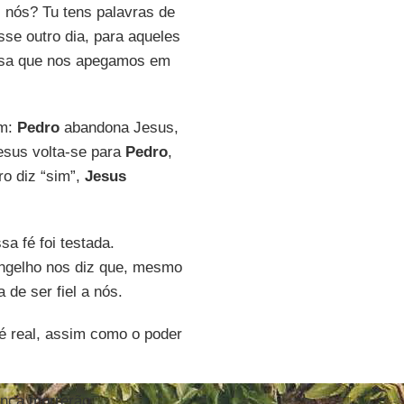
 nós? Tu tens palavras de
se outro dia, para aqueles
alsa que nos apegamos em
em:
Pedro
abandona Jesus,
esus volta-se para
Pedro
,
o diz “sim”,
Jesus
a fé foi testada.
ngelho nos diz que, mesmo
 de ser fiel a nós.
é real, assim como o poder
unca morrerão.