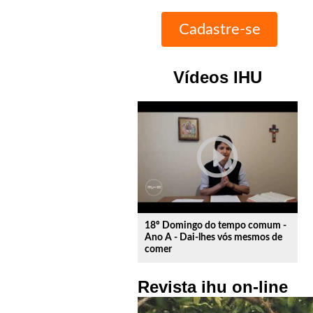
Vídeos IHU
play_circle_outline
18º Domingo do tempo comum -
Ano A - Dai-lhes vós mesmos de
comer
Revista ihu on-line