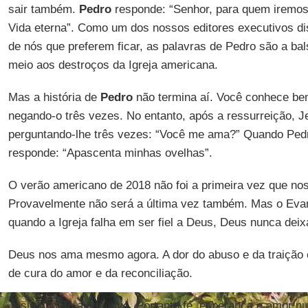
sair também.
Pedro
responde: “Senhor, para quem iremos
Vida eterna”. Como um dos nossos editores executivos dis
de nós que preferem ficar, as palavras de Pedro são a b
meio aos destroços da Igreja americana.
Mas a história de
Pedro
não termina aí. Você conhece b
negando-o três vezes. No entanto, após a ressurreição, J
perguntando-lhe três vezes: “Você me ama?” Quando Pedr
responde: “Apascenta minhas ovelhas”.
O verão americano de 2018 não foi a primeira vez que noss
Provavelmente não será a última vez também. Mas o Eva
quando a Igreja falha em ser fiel a Deus, Deus nunca deixa
Deus nos ama mesmo agora. A dor do abuso e da traição 
de cura do amor e da reconciliação.
Jesus Cristo ainda vive. Portanto fé, esperança e amor n