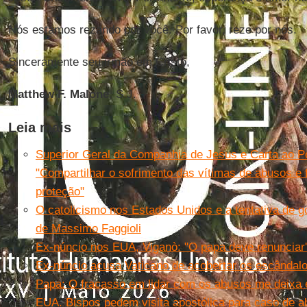
Nós estamos rezando por você. Por favor, reze por nós.
Sinceramente seu irmão em Cristo,
Matthew F. Malone
, S.J.
Leia mais
Superior Geral da Companhia de Jesus e Carta ao P
"Compartilhar o sofrimento das vítimas de abusos e
proteção"
O catolicismo nos Estados Unidos e a tentativa de go
de Massimo Faggioli
Ex-núncio nos EUA, Viganò: ''O papa deve renunciar'
Ex-núncio acusa Vaticano de acobertar os escândal
Papa: O fracasso em lidar com os abusos me deixa
EUA. Bispos pedem visita apostólica para caso de 