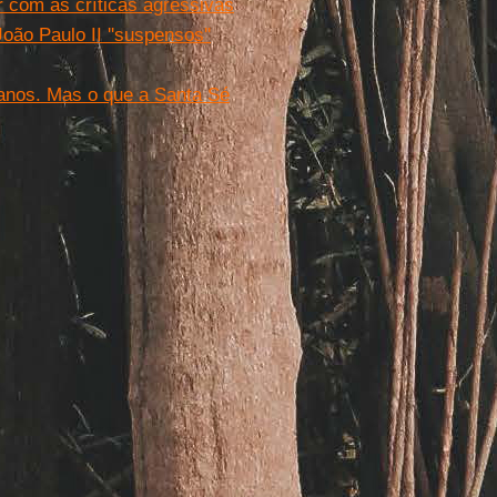
 com as críticas agressivas
ão Paulo II ''suspensos''
 anos. Mas o que a Santa Sé