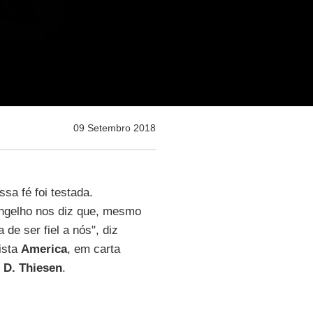
09 Setembro 2018
sa fé foi testada.
ngelho nos diz que, mesmo
de ser fiel a nós", diz
vista
America
,
em carta
r D. Thiesen
.