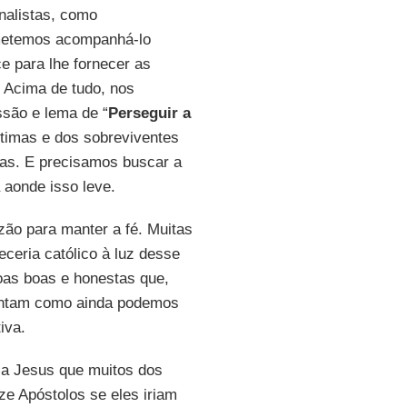
nalistas, como
ometemos acompanhá-lo
e para lhe fornecer as
. Acima de tudo, nos
ssão e lema de “
Perseguir a
ítimas e dos sobreviventes
ias. E precisamos buscar a
 aonde isso leve.
ão para manter a fé. Muitas
eria católico à luz desse
oas boas e honestas que,
guntam como ainda podemos
iva.
 a Jesus que muitos dos
e Apóstolos se eles iriam