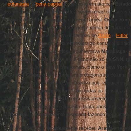
a
eutanásia
, a
pena capital
, o que está em ato nos
Estado
dos
abusos sexuais
perpetrados por dezenas de padres 
hondurenho de
Tegucigalpa
, o jovem cardeal
Oscar Rodr
mediu palavras para denunciar o que chamou de ''fúria con
Estados Unidos
que lembra os tempos de
Stalin
e
Hitler
'
perseguição", disse em uma entrevista ao semanal dirigi
Giorni
". “Nós todos sabemos -argumentava
Maradiaga
- 
abertamente anti-católico, e ele é dono não só da
CNN
, m
Warner
. Sem falar nos outros jornais, como o
New York 
o
Boston Globe
, que se tornaram protagonistas de uma pe
De acordo com o cardeal é significativo que, enquanto a 
voltada para o
Oriente Médio
, ''com todas as injustiças q
palestino, imprensa e TV
EUA
obsessivamente se concen
sexuais que aconteceram quarenta, trinta anos atrás. Por
Maradiaga
. E indiretamente responde fazendo perguntas r
Qual é a Igreja que repetidamente recebeu
Arafat
e repeti