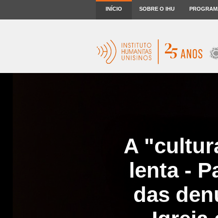
INÍCIO
SOBRE O IHU
PROGRAM
A "cultu
lenta - P
das den