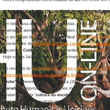
A loquacidade de Oscar Rodríguez Maradiaga
Em toda essa dinâmica, revendo notas, crônicas, reportag
chamam à atenção as palavras de dois cardeais ainda mui
é o arcebispo de
Tegucigalpa
, Cardeal
Oscar Rodríguez 
Coordenador do
Conselho dos nove cardeais
consultores 
decano do
Colégio Cardinalício
, cardeal
Angelo Sodano
,
Hoje vamos falar apenas sobre o primeiro.
No rescaldo do
escândalo dos abusos sexual, e de seu en
vértices eclesiásticos na diocese de Boston
– que emergiu
Globe
" - diferentes fontes da época (2001 e 2002) atribu
Maradiaga
algumas considerações muito eloquentes para
fundamentais da "
cultura do encobrimento
". Segundo o 
relatados foram o resultado de uma linha editorial ditada 
para as principais redações jornalísticas: "
Boston Globe
"