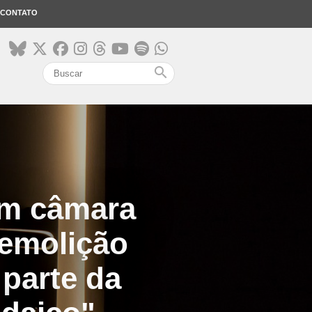
CONTATO
search
em câmara
 demolição
parte da