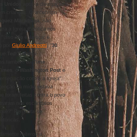
s Unidos
após a divulgação
em crianças. O arcebispo
iguez Maradiaga
, não
tra a Igreja Católica nos
'. "Isso não é justiça: é
do por
Giulio Andreotti
, "
30
que
Ted Turner
é
as também da
Time
Times
, o
Washington Post
e
rseguição contra a Igreja".
atenção da mídia estava
ue foram feitas contra o povo
traram nos escândalos
 quê?" Pergunta-se
etóricas.
damente reiterou a