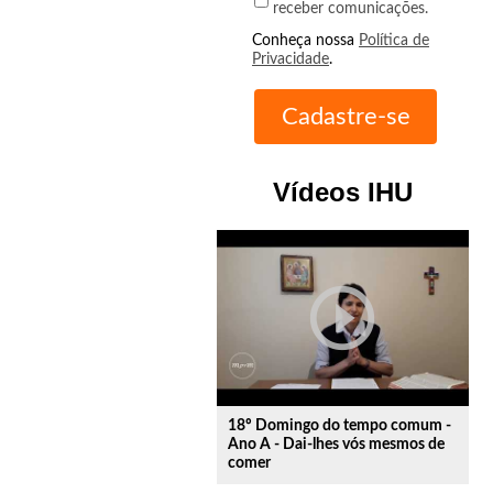
receber comunicações.
Conheça nossa
Política de
Privacidade
.
Vídeos IHU
play_circle_outline
18º Domingo do tempo comum -
Ano A - Dai-lhes vós mesmos de
comer