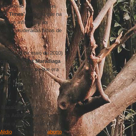
epercussão limitada, mas
ork Times
" lembrou que na
tólicos influentes, as
am consideradas filhas de
n Post
" (6 de maio de 2010)
car Rodríguez Maradiaga
verdadeira fonte do que era
 Maradiaga
para
ência
AdnKronos
: "É um
greja que cria obstáculos
Médio
, como sobre o
aborto
,