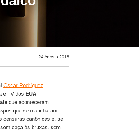
udaico"
24 Agosto 2018
al
Oscar Rodríguez
sa e TV dos
EUA
ais
que aconteceram
 bispos que se mancharam
s censuras canônicas e, se
s sem caça às bruxas, sem