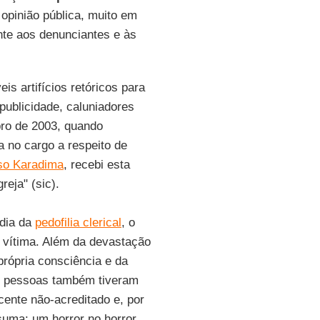
 opinião pública, muito em
nte aos denunciantes e às
s artifícios retóricos para
publicidade, caluniadores
bro de 2003, quando
 no cargo a respeito de
so Karadima
, recebi esta
reja" (sic).
dia da
pedofilia clerical
, o
 vítima. Além da devastação
própria consciência e da
 pessoas também tiveram
cente não-acreditado e, por
uma: um horror no horror.