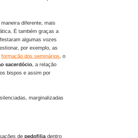
 maneira diferente, mais
nática. É também graças a
ifestaram algumas vozes
estionar, por exemplo, as
a
formação dos seminários
, o
ao sacerdócio
, a relação
dos bispos e assim por
silenciadas, marginalizadas
cusações de
pedofilia
dentro