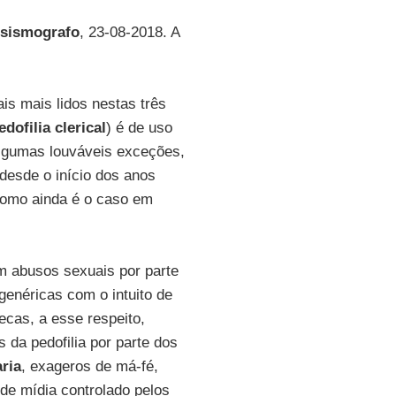
l sismografo
, 23-08-2018. A
is mais lidos nestas três
edofilia clerical
) é de uso
lgumas louváveis exceções,
desde o início dos anos
como ainda é o caso em
m abusos sexuais por parte
enéricas com o intuito de
ecas, a esse respeito,
 da pedofilia por parte dos
ria
, exageros de má-fé,
 de mídia controlado pelos