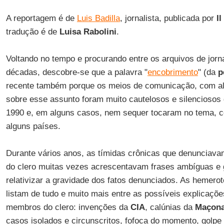
A reportagem é de
Luis Badilla
, jornalista, publicada por
I
tradução é de
Luisa Rabolini
.
Voltando no tempo e procurando entre os arquivos de jorna
décadas, descobre-se que a palavra "
encobrimento
" (da
p
recente também porque os meios de comunicação, com a
sobre esse assunto foram muito cautelosos e silenciosos 
1990 e, em alguns casos, nem sequer tocaram no tema, 
alguns países.
Durante vários anos, as tímidas crônicas que denunciava
do clero muitas vezes acrescentavam frases ambíguas e g
relativizar a gravidade dos fatos denunciados. As hemerot
listam de tudo e muito mais entre as possíveis explicações
membros do clero: invenções da
CIA
, calúnias da
Maçona
casos isolados e circunscritos, fofoca do momento, golpe