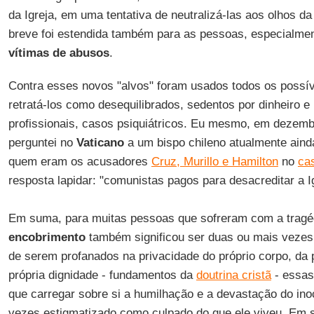
da Igreja, em uma tentativa de neutralizá-las aos olhos da
breve foi estendida também para as pessoas, especialme
vítimas de abusos
.
Contra esses novos "alvos" foram usados todos os possívei
retratá-los como desequilibrados, sedentos por dinheiro e 
profissionais, casos psiquiátricos. Eu mesmo, em dezem
perguntei no
Vaticano
a um bispo chileno atualmente ainda
quem eram os acusadores
Cruz, Murillo e Hamilton
no
ca
resposta lapidar: "comunistas pagos para desacreditar a Ig
Em suma, para muitas pessoas que sofreram com a tragé
encobrimento
também significou ser duas ou mais vezes
de serem profanados na privacidade do próprio corpo, da 
própria dignidade - fundamentos da
doutrina cristã
- essas
que carregar sobre si a humilhação e a devastação do ino
vezes estigmatizado como culpado do que ele viveu. Em s