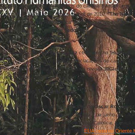
“
CNN
". Esses posicionamentos do cardeal tiveram uma r
anos mais tarde, entre março e abril de 2010, "
The New Y
Itália
o jornal "
La Repubblica
" alegava que em círculos ca
denúncias sobre casos de
pedofilia
em grande aumento er
"lobby judeu de
Nova York
”.
O jurista judeu
Alan Dershowitz
comentou no "
Huffingto
(1) esses fatos, recordando as declarações do cardeal
Os
(proferidas em maio de 2002, para a revista
30Giorni
, a 
atribuído ao cardeal hondurenho (2).
O relatório do AdnKronos
Aqui está o resumo das declarações de
Oscar Rodríguez
"
30Giorni
", como foram proferidas em 7 de junho pela ag
ataque sem precedentes sobre a Igreja Católica, a única I
para a política desumanizante” dos
EUA tanto no Oriente 