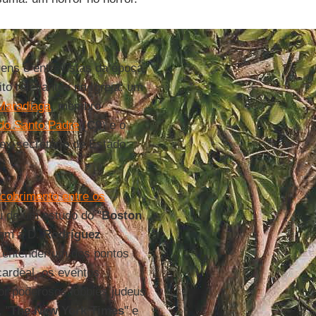
ens e entrevistas da época,
to relevantes na Igreja: um
Maradiaga
, membro
do Santo Padre
(
C9
) e o
 ex-secretário de Estado.
cobrimento entre os
 de um estudo do "
Boston
íram a D.
Rodríguez
 entender um dos pontos
cardeal, os eventos
por poderosos lobbies judeus
, "
The New York Times
" e