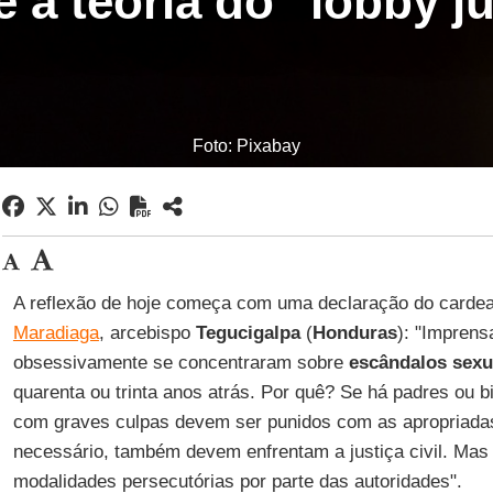
 e a teoria do "lobby j
Foto: Pixabay
A reflexão de hoje começa com uma declaração do carde
Maradiaga
, arcebispo
Tegucigalpa
(
Honduras
): "Impren
obsessivamente se concentraram sobre
escândalos sexu
quarenta ou trinta anos atrás. Por quê? Se há padres ou
com graves culpas devem ser punidos com as apropriada
necessário, também devem enfrentam a justiça civil. Ma
modalidades persecutórias por parte das autoridades".