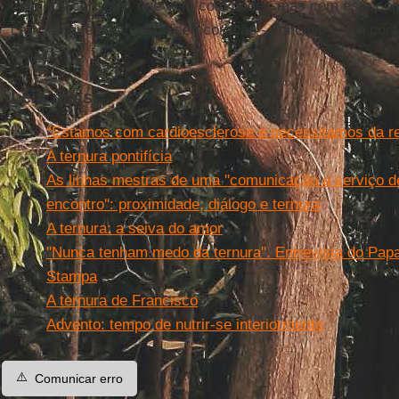
vem nos consolar, que vem com poder, mas com este com
carícias que nascem de seu coração - concluiu -, um cor
por nós”.
Leia mais
“Estamos com cardioesclerose e necessitamos da re
A ternura pontifícia
As linhas mestras de uma ''comunicação a serviço d
encontro'': proximidade, diálogo e ternura
A ternura: a seiva do amor
''Nunca tenham medo da ternura''. Entrevista do Papa
Stampa
A ternura de Francisco
Advento: tempo de nutrir-se interiormente
⚠️
Comunicar erro