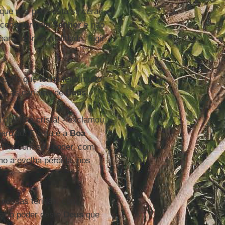
que nos pede esta sincera
 consolar pelo
Senhor
e não
ra fugir da realidade, fugir
mesmo que tenha feito muito
ão as carícias de
Deus
.
doutrina cristã! - exclamou
erdido! E esta é a
Boa
nha com seu poder, com
mo a ovelha perdida, nos
nossas feridas, com
ar o poder deste
Deus
que