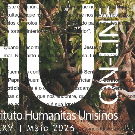
“Este é o anúncio, a
Boa Notícia
que nos leva ao
Natal
e 
exultação que muda o coração, que nos leva a nos deixar
pelos consolos que vamos buscando para nos desafogar, pa
da tortura interior e da divisão interior”.
Quando encontra a ovelha perdida,
Jesus
não a insulta, 
mal. No
Horto das Oliveiras
, chama Judas de “amigo”. S
“Quem não conhece as carícias do
Senhor
não conhece a 
o
Papa
-. Quem não se deixa acariciar pelo
Senhor
está p
Notícia
, este é o consolo que buscamos: que o
Senhor
ve
suas carícias, que nos encontre, que nos salve e que, co
leve ao rebanho que é sua
Igreja
”.
“Que o
Senhor
nos dê esta graça de esperar o
Natal
com 
nossos pecados, reconhecidos com sinceridade, de esper