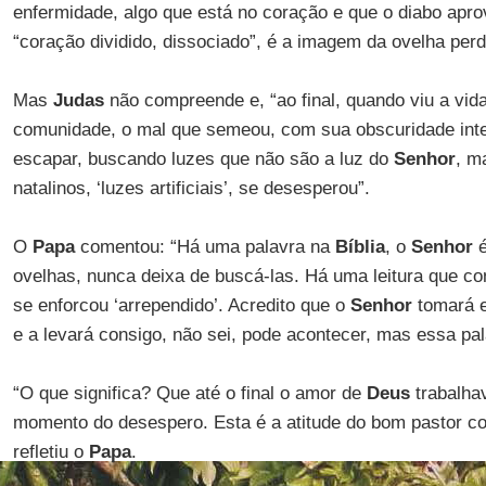
enfermidade, algo que está no coração e que o diabo apro
“coração dividido, dissociado”, é a imagem da ovelha perdi
Mas
Judas
não compreende e, “ao final, quando viu a vid
comunidade, o mal que semeou, com sua obscuridade inte
escapar, buscando luzes que não são a luz do
Senhor
, m
natalinos, ‘luzes artificiais’, se desesperou”.
O
Papa
comentou: “Há uma palavra na
Bíblia
, o
Senhor
é
ovelhas, nunca deixa de buscá-las. Há uma leitura que c
se enforcou ‘arrependido’. Acredito que o
Senhor
tomará e
e a levará consigo, não sei, pode acontecer, mas essa pal
“O que significa? Que até o final o amor de
Deus
trabalha
momento do desespero. Esta é a atitude do bom pastor co
refletiu o
Papa
.