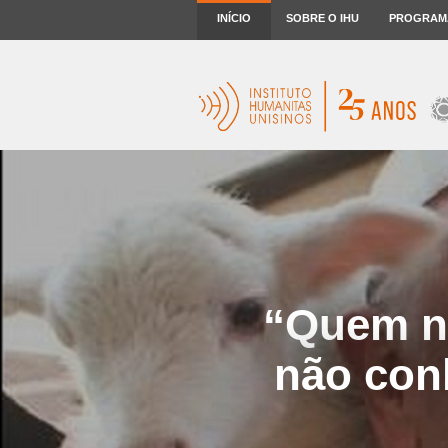
INÍCIO
SOBRE O IHU
PROGRAM
“Quem nã
não conh