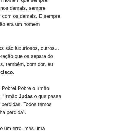
m homem que sempre,
r nos demais, sempre
er com os demais. E sempre
ão era um homem
s são luxuriosos, outros...
ração que os separa do
ãos, também, com dor, eu
cisco
.
. Pobre! Pobre o irmão
: ‘Irmão
Judas
o que passa
 perdidas. Todos temos
ha perdida”.
nto um erro, mas uma