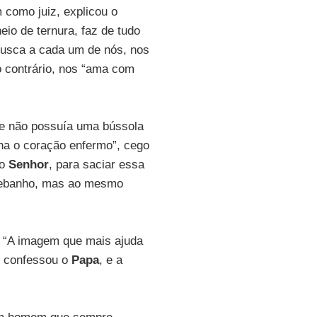
 como juiz, explicou o
eio de ternura, faz de tudo
Busca a cada um de nós, nos
 contrário, nos “ama com
ue não possuía uma bússola
ha o coração enfermo”, cego
do
Senhor
, para saciar essa
o rebanho, mas ao mesmo
. “A imagem que mais ajuda
, confessou o
Papa
, e a