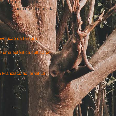
 poder que é ternura,
ação tão bom que deu a vida
volução da ternura”
e uma autêntica cultura do
 Francisco ao jornal La