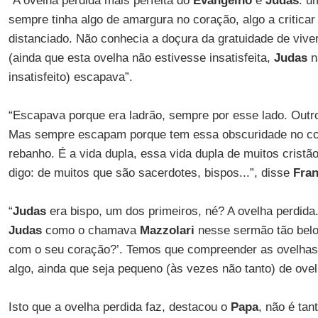
“A ovelha perdida mais perfeita do
Evangelho
é
Judas
: u
sempre tinha algo de amargura no coração, algo a critica
distanciado. Não conhecia a doçura da gratuidade de viv
(ainda que esta ovelha não estivesse insatisfeita,
Judas
n
insatisfeito) escapava”.
“Escapava porque era ladrão, sempre por esse lado. Outro
Mas sempre escapam porque tem essa obscuridade no co
rebanho. É a vida dupla, essa vida dupla de muitos crist
digo: de muitos que são sacerdotes, bispos...”, disse
Fran
“
Judas
era bispo, um dos primeiros, né? A ovelha perdida
Judas
como o chamava
Mazzolari
nesse sermão tão belo
com o seu coração?’. Temos que compreender as ovelhas
algo, ainda que seja pequeno (às vezes não tanto) de ovel
Isto que a ovelha perdida faz, destacou o
Papa
, não é ta