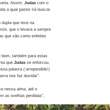
veita. Assim,
Judas
com o
da a qual pastor irá buscar.
a dupla que teve na
rior, que o levava a sempre
as que são como enfeites
 bom, também para estas
onta que
Judas
se enforcou,
ssa palavra (‘arrependido’)
avra nos faz duvidar”.
va nessa alma, até o
m as ovelhas perdidas”,