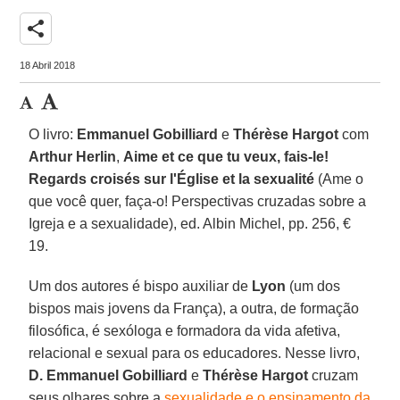
share
18 Abril 2018
O livro:
Emmanuel Gobilliard
e
Thérèse Hargot
com
Arthur Herlin
,
Aime et ce que tu veux, fais-le!
Regards croisés sur l'Église et la sexualité
(Ame o
que você quer, faça-o! Perspectivas cruzadas sobre a
Igreja e a sexualidade), ed. Albin Michel, pp. 256, €
19.
Um dos autores é bispo auxiliar de
Lyon
(um dos
bispos mais jovens da França), a outra, de formação
filosófica, é sexóloga e formadora da vida afetiva,
relacional e sexual para os educadores. Nesse livro,
D. Emmanuel Gobilliard
e
Thérèse Hargot
cruzam
seus olhares sobre a
sexualidade e o ensinamento da