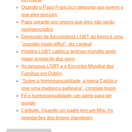
Quando o Papa Francisco pergunta aos jovens o
que eles pensam
Papa garante aos jovens que eles não serão
negligenciados
Demissão de funcionários LGBT da Igreja é uma
"questão muito difícil", diz cardeal
História LGBT católica: teólogo irlandês pede
maior aceitação dos gays
As pessoas LGBT e o Encontro Mundial das
Famílias em Dublin
"Sobre a homossexualidade, a Igreja Católica
vive uma mudança galileana", constata bispo
Fé e homossexualidade: um apelo para ser
ouvido
Celibato. Quando um padre tem um filho. As
orientações dos bispos irlandeses