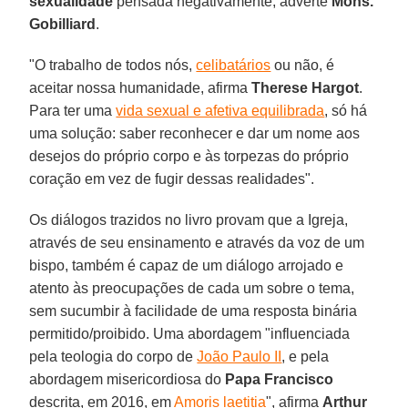
sexualidade
pensada negativamente, adverte
Mons.
Gobilliard
.
"O trabalho de todos nós,
celibatários
ou não, é
aceitar nossa humanidade, afirma
Therese Hargot
.
Para ter uma
vida sexual e afetiva equilibrada
, só há
uma solução: saber reconhecer e dar um nome aos
desejos do próprio corpo e às torpezas do próprio
coração em vez de fugir dessas realidades".
Os diálogos trazidos no livro provam que a Igreja,
através de seu ensinamento e através da voz de um
bispo, também é capaz de um diálogo arrojado e
atento às preocupações de cada um sobre o tema,
sem sucumbir à facilidade de uma resposta binária
permitido/proibido. Uma abordagem "influenciada
pela teologia do corpo de
João Paulo II
, e pela
abordagem misericordiosa do
Papa Francisco
descrita, em 2016, em
Amoris laetitia
", afirma
Arthur