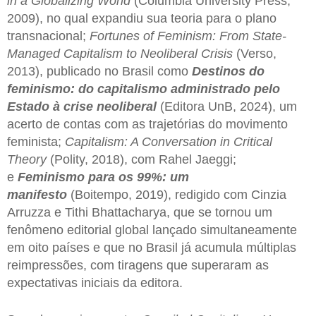
in a Globalizing World
(Columbia University Press,
2009), no qual expandiu sua teoria para o plano
transnacional;
Fortunes of Feminism: From State-
Managed Capitalism to Neoliberal Crisis
(Verso,
2013), publicado no Brasil como
Destinos do
feminismo: do capitalismo administrado pelo
Estado à crise neoliberal
(Editora UnB, 2024), um
acerto de contas com as trajetórias do movimento
feminista;
Capitalism: A Conversation in Critical
Theory
(Polity, 2018), com Rahel Jaeggi;
e
Feminismo para os 99%: um
manifesto
(Boitempo, 2019), redigido com Cinzia
Arruzza e Tithi Bhattacharya, que se tornou um
fenômeno editorial global lançado simultaneamente
em oito países e que no Brasil já acumula múltiplas
reimpressões, com tiragens que superaram as
expectativas iniciais da editora.