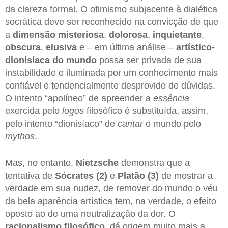
da clareza formal. O otimismo subjacente à dialética
socrática deve ser reconhecido na convicção de que
a
dimensão misteriosa
,
dolorosa
,
inquietante
,
obscura
,
elusiva
e – em última análise –
artístico-
dionisíaca do mundo
possa ser privada de sua
instabilidade e iluminada por um conhecimento mais
confiável e tendencialmente desprovido de dúvidas.
O intento “apolíneo” de apreender a
essência
exercida pelo
logos
filosófico é substituída, assim,
pelo intento “dionisíaco” de
cantar
o mundo pelo
mythos
.
Mas, no entanto,
Nietzsche
demonstra que a
tentativa de
Sócrates (2)
e
Platão (3)
de mostrar a
verdade em sua nudez, de remover do mundo o véu
da bela aparência artística tem, na verdade, o efeito
oposto ao de uma neutralização da dor. O
racionalismo filosófico
, dá origem muito mais a