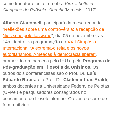
como tradutor e editor da obra
Kire: il bello in
Giappone de Ryōsuke Ōhashi
(Mimesis, 2017).
Alberto Giacomelli
participará da mesa redonda
“
Reflexões sobre uma controvérsia: a recepção de
Nietzsche pelo fascismo
”, dia 05 de novembro, às
14h, dentro da programação do
XXII Simpósio
Internacional “A extrema-direita e os novos
autoritarismos. Ameaças à democracia liberal”
,
promovido em parceria pelo
IHU
e pelo
Programa de
Pós-graduação em Filosofia da Unisinos
. Os
outros dois conferencistas são o Prof. Dr.
Luís
Eduardo Rubira
e o Prof. Dr.
Clademir Luís Araldi
,
ambos docentes na Universidade Federal de Pelotas
(UFPel) e pesquisadores consagrados no
pensamento do filósofo alemão. O evento ocorre de
forma híbrida.