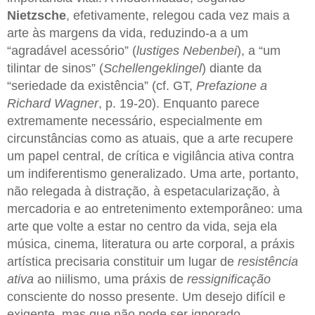
Nietzsche
, efetivamente, relegou cada vez mais a
arte às margens da vida, reduzindo-a a um
“agradável acessório” (
lustiges Nebenbei
), a “um
tilintar de sinos” (
Schellengeklingel
) diante da
“seriedade da existência” (cf. GT,
Prefazione a
Richard Wagner
, p. 19-20). Enquanto parece
extremamente necessário, especialmente em
circunstâncias como as atuais, que a arte recupere
um papel central, de crítica e vigilância ativa contra
um indiferentismo generalizado. Uma arte, portanto,
não relegada à distração, à espetacularização, à
mercadoria e ao entretenimento extemporâneo: uma
arte que volte a estar no centro da vida, seja ela
música, cinema, literatura ou arte corporal, a práxis
artística precisaria constituir um lugar de
resistência
ativa
ao niilismo, uma práxis de
ressignificação
consciente do nosso presente. Um desejo difícil e
exigente, mas que não pode ser ignorado.