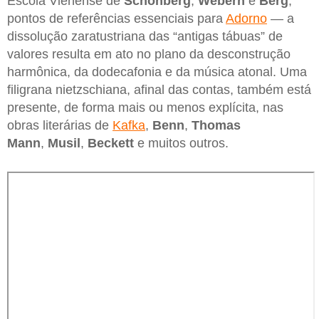
Escola Vienense de
Schönberg
,
Webern
e
Berg
,
pontos de referências essenciais para
Adorno
— a
dissolução zaratustriana das “antigas tábuas” de
valores resulta em ato no plano da desconstrução
harmônica, da dodecafonia e da música atonal. Uma
filigrana nietzschiana, afinal das contas, também está
presente, de forma mais ou menos explícita, nas
obras literárias de
Kafka
,
Benn
,
Thomas
Mann
,
Musil
,
Beckett
e muitos outros.