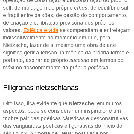
operação de construção e desconstrução do próprio
self, de moldagem do próprio
ethos
, de equilíbrio sutil
e frágil entre paixões, de gestão do comportamento,
de criação e calibração provisória dos próprios
valores.
Estética e vida
se compendiam e entrelaçam
indissoluvelmente no momento em que, para
Nietzsche, fazer de si mesmo uma obra de arte
significa gerir a tensão harmônica da própria forma e,
portanto, aspirar ao próprio
sucesso
em termos do
máximo desdobramento da própria
potência
.
Filigranas nietzschianas
Dito isso, fica evidente que
Nietzsche
, em muitos
aspectos, pode se considerar um inspirador e um
“nobre pai” das poéticas cáusticas e desconstrutivas
das vanguardas poéticas e figurativas do início do
século XX. A “morte de Deus” postulada por