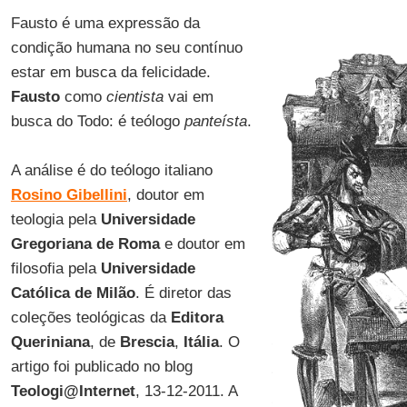
Fausto é uma expressão da
condição humana no seu contínuo
estar em busca da felicidade.
Fausto
como
cientista
vai em
busca do Todo: é teólogo
panteísta
.
A análise é do teólogo italiano
Rosino Gibellini
, doutor em
teologia pela
Universidade
Gregoriana de Roma
e doutor em
filosofia pela
Universidade
Católica de Milão
. É diretor das
coleções teológicas da
Editora
Queriniana
, de
Brescia
,
Itália
. O
artigo foi publicado no blog
Teologi@Internet
, 13-12-2011. A