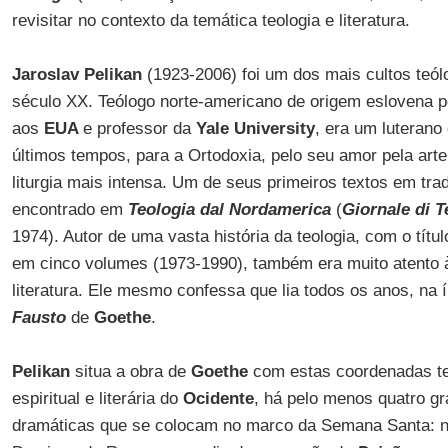
revisitar no contexto da temática teologia e literatura.
Jaroslav Pelikan
(1923-2006) foi um dos mais cultos teó
século XX. Teólogo norte-americano de origem eslovena po
aos
EUA
e professor da
Yale University
, era um luterano
últimos tempos, para a Ortodoxia, pelo seu amor pela art
liturgia mais intensa. Um de seus primeiros textos em tra
encontrado em
Teologia dal Nordamerica
(
Giornale di T
1974). Autor de uma vasta história da teologia, com o títu
em cinco volumes (1973-1990), também era muito atento à
literatura. Ele mesmo confessa que lia todos os anos, na 
Fausto
de
Goethe
.
Pelikan
situa a obra de
Goethe
com estas coordenadas te
espiritual e literária do
Ocidente
, há pelo menos quatro g
dramáticas que se colocam no marco da Semana Santa: n