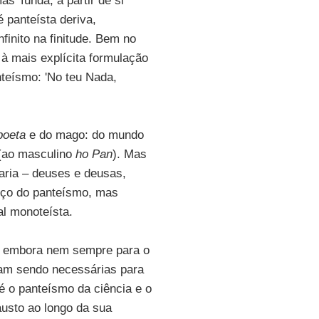
s 'funda, a partir de si
 panteísta deriva,
finito na finitude. Bem no
 à mais explícita formulação
anteísmo: 'No teu Nada,
poeta
e do mago: do mundo
 (ao masculino
ho Pan
). Mas
xaria – deuses e deusas,
iço do panteísmo, mas
al monoteísta.
, embora nem sempre para o
uam sendo necessárias para
té o panteísmo da ciência e o
austo ao longo da sua