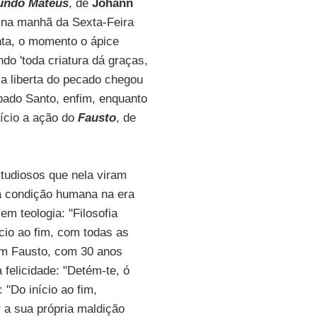
undo Mateus
, de
Johann
na manhã da Sexta-Feira
ta, o momento o ápice
ndo 'toda criatura dá graças,
za liberta do pecado chegou
ábado Santo, enfim, enquanto
nício a ação do
Fausto
, de
studiosos que nela viram
da condição humana na era
m teologia: "Filosofia
nício ao fim, com todas as
em Fausto, com 30 anos
felicidade: "Detém-te, ó
"Do início ao fim,
 a sua própria maldição