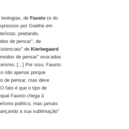
 teologias, de
Fausto
(e do
expressos por Goethe em
teístas; poetando,
odos de pensar", de
xistenciais" de
Kierkegaard
rês modos de pensar" evocados
eísmo. [...] Por isso, Fausto
so não apenas porque
o de pensar, mas deve
O fato é que o tipo de
 qual Fausto chega à
iteísmo poético, mas jamais
lcançando a sua sublimação"