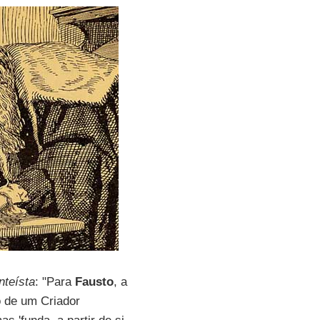
nteísta
: "Para
Fausto
, a
o de um Criador