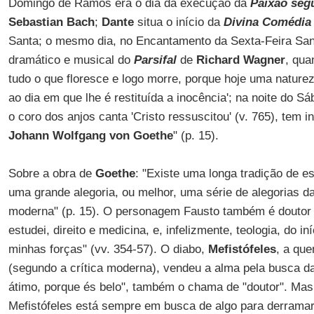
Domingo de Ramos era o dia da execução da
Paixão seg
Sebastian Bach
;
Dante
situa o início da
Divina Comédia
Santa; o mesmo dia, no Encantamento da Sexta-Feira San
dramático e musical do
Parsifal
de
Richard Wagner
, qua
tudo o que floresce e logo morre, porque hoje uma nature
ao dia em que lhe é restituída a inocência'; na noite do S
o coro dos anjos canta 'Cristo ressuscitou' (v. 765), tem i
Johann Wolfgang von Goethe
" (p. 15).
Sobre a obra de
Goethe
: "Existe uma longa tradição de e
uma grande alegoria, ou melhor, uma série de alegorias 
moderna" (p. 15). O personagem Fausto também é doutor e
estudei, direito e medicina, e, infelizmente, teologia, do i
minhas forças" (vv. 354-57). O diabo,
Mefistófeles
, a qu
(segundo a crítica moderna), vendeu a alma pela busca da 
átimo, porque és belo", também o chama de "doutor". Mas: 
Mefistófeles está sempre em busca de algo para derramar