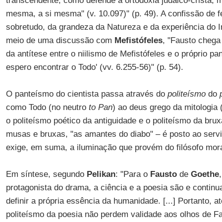
transcendente, como defende a ortodoxia judaico-cristã, ma
mesma, a si mesma" (v. 10.097)" (p. 49). A confissão de fé
sobretudo, da grandeza da Natureza e da experiência do In
meio de uma discussão com
Mefistófeles
, "Fausto chega
da antítese entre o niilismo de Mefistófeles e o próprio p
espero encontrar o Todo' (vv. 6.255-56)" (p. 54).
O panteísmo do cientista passa através do
politeísmo
do
como Todo (no neutro
to Pan
) ao deus grego da mitologia
o politeísmo poético da antiguidade e o politeísmo da bru
musas e bruxas, "as amantes do diabo" – é posto ao serv
exige, em suma, a iluminação que provém do filósofo mor
Em síntese, segundo
Pelikan
: "Para o
Fausto
de
Goethe
protagonista do drama, a ciência e a poesia são e contin
definir a própria essência da humanidade. [...] Portanto, a
politeísmo da poesia não perdem validade aos olhos de F