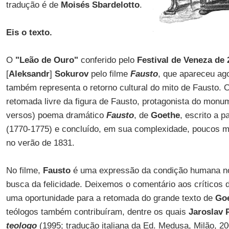
tradução é de
Moisés Sbardelotto
.
Eis o texto.
O
"Leão de Ouro"
conferido pelo
Festival de Veneza de
[
Aleksandr
]
Sokurov
pelo filme
Fausto
, que apareceu ag
também representa o retorno cultural do mito de Fausto. 
retomada livre da figura de Fausto, protagonista do monu
versos) poema dramático
Fausto
, de
Goethe
, escrito a p
(1770-1775) e concluído, em sua complexidade, poucos m
no verão de 1831.
No filme,
Fausto
é uma expressão da condição humana no
busca da felicidade. Deixemos o comentário aos crítico
uma oportunidade para a retomada do grande texto de
Go
teólogos também contribuíram, dentre os quais
Jaroslav 
teologo
(1995; tradução italiana da Ed. Medusa, Milão, 2