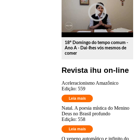
play_circle_outline
18º Domingo do tempo comum -
Ano A - Dai-lhes vós mesmos de
comer
Revista ihu on-line
Aceleracionismo Amazônico
Edição: 559
Leia mais
Natal. A poesia mística do Menino
Deus no Brasil profundo
Edição: 558
Leia mais
O veneno automático e infinito do