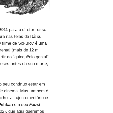
 2011
para o diretor russo
ora nas telas da
Itália
,
O filme de Sokurov é uma
mental (mais de 12 mil
artir do "quinquênio genial"
eses antes da sua morte,
 seu contínuo estar em
s de cinema. Mas também é
ethe
, a cujo comentário os
Pelikan
em seu
Faust
002), que aqui queremos