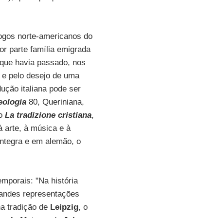
logos norte-americanos do
r parte família emigrada
 que havia passado, nos
e e pelo desejo de uma
dução italiana pode ser
eologia
80, Queriniana,
lo
La tradizione cristiana
,
 arte, à música e à
íntegra e em alemão, o
mporais: "Na história
randes representações
a tradição de
Leipzig
, o