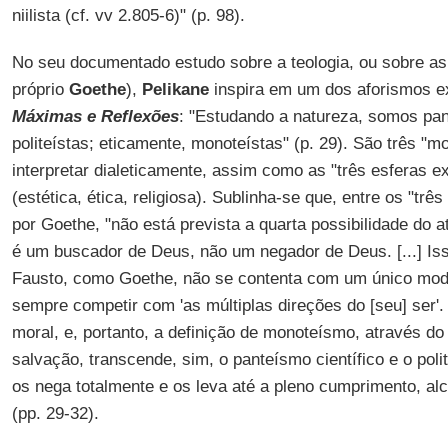
niilista (cf. vv 2.805-6)" (p. 98).
No seu documentado estudo sobre a teologia, ou sobre as
próprio
Goethe
),
Pelikane
inspira em um dos aforismos 
Máximas e Reflexões
: "Estudando a natureza, somos pan
politeístas; eticamente, monoteístas" (p. 29). São três "m
interpretar dialeticamente, assim como as "três esferas e
(estética, ética, religiosa). Sublinha-se que, entre os "t
por Goethe, "não está prevista a quarta possibilidade do at
é um buscador de Deus, não um negador de Deus. [...] Is
Fausto, como Goethe, não se contenta com um único mod
sempre competir com 'as múltiplas direções do [seu] ser'. 
moral, e, portanto, a definição de monoteísmo, através do
salvação, transcende, sim, o panteísmo científico e o pol
os nega totalmente e os leva até a pleno cumprimento, a
(pp. 29-32).