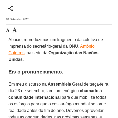
share
18 Setembro 2020
Abaixo, reproduzimos um fragmento da coletiva de
imprensa do secretário-geral da ONU,
António
Guterres
, na sede da
Organização das Nações
Unidas
.
Eis o pronunciamento.
Em meu discurso na
Assembleia
Geral
de terça-feira,
dia 23 de setembro, farei um enérgico
chamado à
comunidade internacional
para que mobilize todos
os esforços para que o cessar-fogo mundial se torne
realidade antes do fim do ano. Devemos aproveitar
todas as oportunidades, nas próximas semanas, e