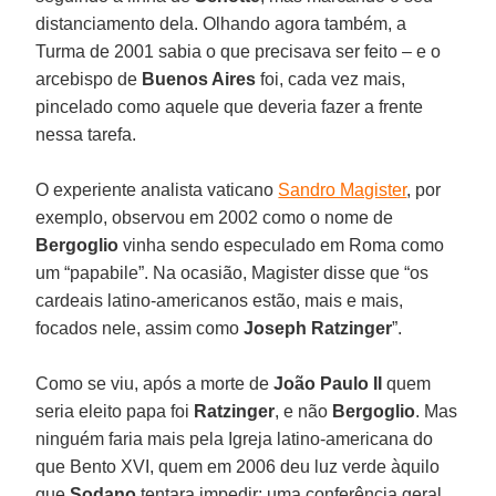
distanciamento dela. Olhando agora também, a
Turma de 2001 sabia o que precisava ser feito – e o
arcebispo de
Buenos Aires
foi, cada vez mais,
pincelado como aquele que deveria fazer a frente
nessa tarefa.
O experiente analista vaticano
Sandro Magister
, por
exemplo, observou em 2002 como o nome de
Bergoglio
vinha sendo especulado em Roma como
um “papabile”. Na ocasião, Magister disse que “os
cardeais latino-americanos estão, mais e mais,
focados nele, assim como
Joseph Ratzinger
”.
Como se viu, após a morte de
João Paulo II
quem
seria eleito papa foi
Ratzinger
, e não
Bergoglio
. Mas
ninguém faria mais pela Igreja latino-americana do
que Bento XVI, quem em 2006 deu luz verde àquilo
que
Sodano
tentara impedir: uma conferência geral