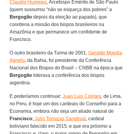
Claudio Hummes
, Arcebispo Emérito de São Paulo
(quem sussurrou “não se esqueça dos pobres” a
Bergoglio
depois da eleição ao papado), que
coordena a missão dos bispos brasileiros na
Amazônia e que permanece um confidente de
Francisco.
O outro brasileiro da Turma de 2001,
Geraldo Majella
Agnelo
, da Bahia, foi presidente da Conferência
Nacional dos Bispos do Brasil – CNBB na época que
Bergoglio
liderava a conferência dos bispos
argentina.
E poderíamos continuar:
Juan Luis Cipriani
, de Lima,
no Peru, é hoje um dos cardeais do Conselho para a
Economia, embora não seja um aliado natural de
Francisco
;
Julio Terrazas Sandóval
, cardeal
boliviano falecido em 2015, e que era próximo a
Francisco; e, claro, o maior amigo de Bergoglio em