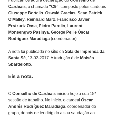
Publicamos aqui a declaração do
Conselho de
Cardeais
, o chamado
“C9”
, composto pelos cardeais
Giuseppe Bertello
,
Oswald Gracias
,
Sean Patrick
O’Malley
,
Reinhard Marx
,
Francisco Javier
Errázuriz Ossa
,
Pietro Parolin
,
Laurent
Monsengwo Pasinya
,
George Pell
e
Óscar
Rodríguez Maradiaga
(coordenador).
A nota foi publicada no sítio da
Sala de Imprensa da
Santa Sé
, 13-02-2017. A tradução é de
Moisés
Sbardelotto
.
Eis a nota.
O
Conselho de Cardeais
iniciou hoje a sua 18ª
sessão de trabalho. No início, o cardeal
Óscar
Andrés Rodríguez Maradiaga
, coordenador do
grupo, depois de ter dirigido a sua saudação ao