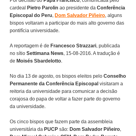
Por decisão do
Papa Francisco
, comunicada pelo
cardeal
Pietro Parolin
ao presidente da
Conferência
Episcopal do Peru
,
Dom Salvador Piñeiro
, alguns
bispos voltaram a participar do mais alto governo das
pontifícia universidade.
A reportagem é de
Francesco Strazzari
, publicada
no sítio
Settimana News
, 15-08-2016. A tradução é
de
Moisés Sbardelotto
.
No dia 13 de agosto, os bispos eleitos pelo
Conselho
Permanente da Conferência Episcopal
visitaram a
reitoria da universidade para comunicar a decisão
corajosa do papa de voltar a fazer parte do governo
da universidade.
Os cinco bispos que fazem parte da assembleia
universitária da
PUCP
são:
Dom Salvador Piñeiro
,