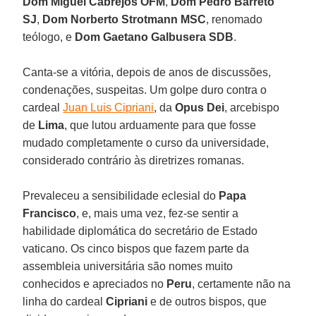
Dom Miguel Cabrejos OFM
,
Dom Pedro Barreto
SJ
,
Dom Norberto Strotmann MSC
, renomado
teólogo, e
Dom Gaetano Galbusera SDB
.
Canta-se a vitória, depois de anos de discussões,
condenações, suspeitas. Um golpe duro contra o
cardeal
Juan Luis Cipriani
, da
Opus Dei
, arcebispo
de
Lima
, que lutou arduamente para que fosse
mudado completamente o curso da universidade,
considerado contrário às diretrizes romanas.
Prevaleceu a sensibilidade eclesial do
Papa
Francisco
, e, mais uma vez, fez-se sentir a
habilidade diplomática do secretário de Estado
vaticano. Os cinco bispos que fazem parte da
assembleia universitária são nomes muito
conhecidos e apreciados no
Peru
, certamente não na
linha do cardeal
Cipriani
e de outros bispos, que