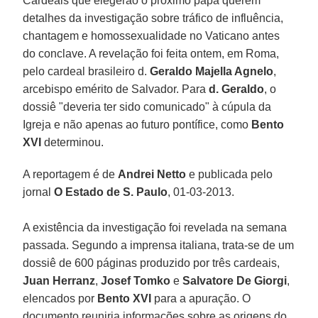
Cardeais que elegerão o próximo papa querem
detalhes da investigação sobre tráfico de influência,
chantagem e homossexualidade no Vaticano antes
do conclave. A revelação foi feita ontem, em Roma,
pelo cardeal brasileiro d.
Geraldo Majella Agnelo
,
arcebispo emérito de Salvador. Para
d. Geraldo
, o
dossiê "deveria ter sido comunicado" à cúpula da
Igreja e não apenas ao futuro pontífice, como
Bento
XVI
determinou.
A reportagem é de
Andrei Netto
e publicada pelo
jornal
O Estado de S. Paulo
, 01-03-2013.
A existência da investigação foi revelada na semana
passada. Segundo a imprensa italiana, trata-se de um
dossiê de 600 páginas produzido por três cardeais,
Juan Herranz
,
Josef Tomko
e
Salvatore De Giorgi
,
elencados por
Bento XVI
para a apuração. O
documento reuniria informações sobre as origens do