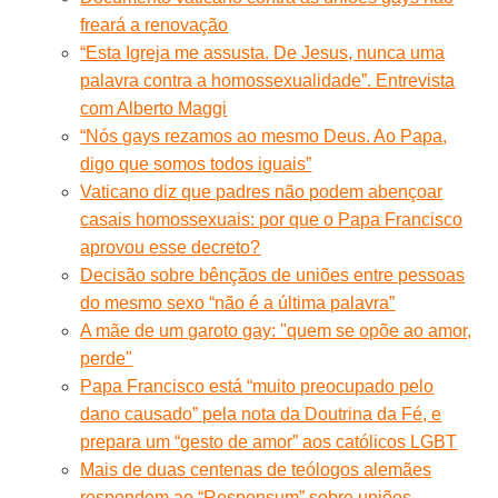
freará a renovação
“Esta Igreja me assusta. De Jesus, nunca uma
palavra contra a homossexualidade”. Entrevista
com Alberto Maggi
“Nós gays rezamos ao mesmo Deus. Ao Papa,
digo que somos todos iguais”
Vaticano diz que padres não podem abençoar
casais homossexuais: por que o Papa Francisco
aprovou esse decreto?
Decisão sobre bênçãos de uniões entre pessoas
do mesmo sexo “não é a última palavra”
A mãe de um garoto gay: "quem se opõe ao amor,
perde"
Papa Francisco está “muito preocupado pelo
dano causado” pela nota da Doutrina da Fé, e
prepara um “gesto de amor” aos católicos LGBT
Mais de duas centenas de teólogos alemães
respondem ao “Responsum” sobre uniões