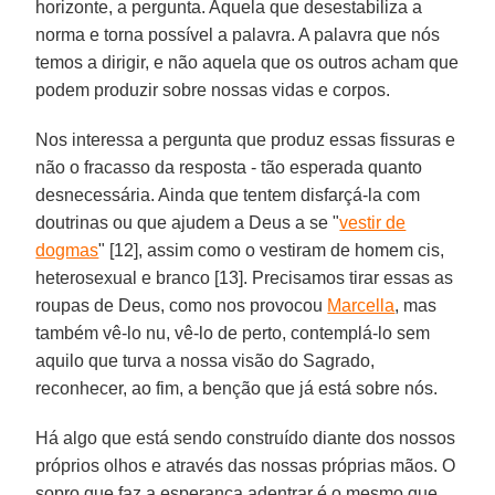
horizonte, a pergunta. Aquela que desestabiliza a
norma e torna possível a palavra. A palavra que nós
temos a dirigir, e não aquela que os outros acham que
podem produzir sobre nossas vidas e corpos.
Nos interessa a pergunta que produz essas fissuras e
não o fracasso da resposta - tão esperada quanto
desnecessária. Ainda que tentem disfarçá-la com
doutrinas ou que ajudem a Deus a se "
vestir de
dogmas
" [12], assim como o vestiram de homem cis,
heterosexual e branco [13]. Precisamos tirar essas as
roupas de Deus, como nos provocou
Marcella
, mas
também vê-lo nu, vê-lo de perto, contemplá-lo sem
aquilo que turva a nossa visão do Sagrado,
reconhecer, ao fim, a benção que já está sobre nós.
Há algo que está sendo construído diante dos nossos
próprios olhos e através das nossas próprias mãos. O
sopro que faz a esperança adentrar é o mesmo que