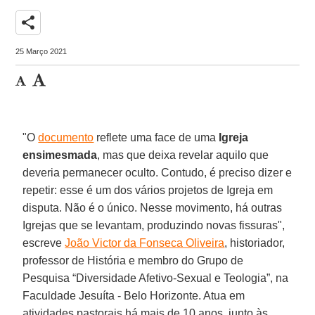
share
25 Março 2021
"O
documento
reflete uma face de uma
Igreja
ensimesmada
, mas que deixa revelar aquilo que
deveria permanecer oculto. Contudo, é preciso dizer e
repetir: esse é um dos vários projetos de Igreja em
disputa. Não é o único. Nesse movimento, há outras
Igrejas que se levantam, produzindo novas fissuras",
escreve
João Victor da Fonseca Oliveira
, historiador,
professor de História e membro do Grupo de
Pesquisa “Diversidade Afetivo-Sexual e Teologia”, na
Faculdade Jesuíta - Belo Horizonte. Atua em
atividades pastorais há mais de 10 anos, junto às