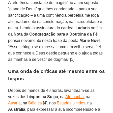
A referência constante do magistério a um suposto
“plano de Deus” que lhes condenaria – para a sua
santificação – a uma continência perpétua me joga
alternadamente na consternação, na incredulidade e
na ira. Lendo a assinatura do cardeal
Ladaria
no fim
da
Nota
da
Congregação para a Doutrina da Fé
,
pensei novamente nesta frase da poeta
Marie Noël
:
“Esse teólogo se expressa como um velho servo fiel
que conhece a Deus desde pequeno e o ajuda todas
as manhãs a se vestir de dogmas” [3].
Uma onda de críticas até mesmo entre os
bispos
Depois de menos de 48 horas, levantaram-se as
vozes dos
bispos na Suíça
, na
Alemanha
, na
Áustria
, na
Bélgica
[4], nos
Estados Unidos
, na
Austrália
, para expressar a sua incompreensão e a