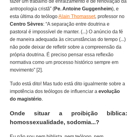
fazer um trabalho de enraizamento e de renovação da
antropologia cristã” (
Pe. Antoine Guggenheim
), e
esta última do teólogo
Alain Thomasset
, professor no
Centro Sèvres
: “A separação entre doutrina e
pastoral é impossível de manter. (...) O anúncio da fé
de maneira adequada às circunstâncias do tempo (...)
não pode deixar de refletir sobre a compreensão da
própria doutrina. É preciso pensar essa reflexão
normativa como um processo histórico sempre em
movimento” [2].
Tudo está dito! Mas tudo está dito igualmente sobre a
impotência dos teólogos de influenciar a
evolução
do magistério
.
Onde situar a proibição bíblica:
homossexualidade, sodomia...?
Eu não sou nem biblista, nem teólogo, nem