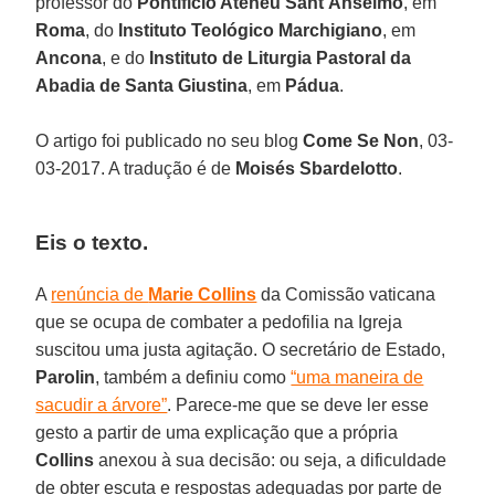
professor do
Pontifício Ateneu Sant’Anselmo
, em
Roma
, do
Instituto Teológico Marchigiano
, em
Ancona
, e do
Instituto de Liturgia Pastoral da
Abadia de Santa Giustina
, em
Pádua
.
O artigo foi publicado no seu blog
Come Se Non
, 03-
03-2017. A tradução é de
Moisés Sbardelotto
.
Eis o texto.
A
renúncia de
Marie Collins
da Comissão vaticana
que se ocupa de combater a pedofilia na Igreja
suscitou uma justa agitação. O secretário de Estado,
Parolin
, também a definiu como
“uma maneira de
sacudir a árvore”
. Parece-me que se deve ler esse
gesto a partir de uma explicação que a própria
Collins
anexou à sua decisão: ou seja, a dificuldade
de obter escuta e respostas adequadas por parte de