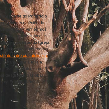
s presidente do
Pontifício
do empenho ecumênico do
que sintetizam, em termos
e promover a nível local e
ção dos
parceiros da Igreja
ncipais questões abordadas".
istente entre os católicos e
a, portanto, que a
Igreja
ristãs e um diálogo com 3
l de Igrejas
, o
Global
es
na
Europa
. Não há