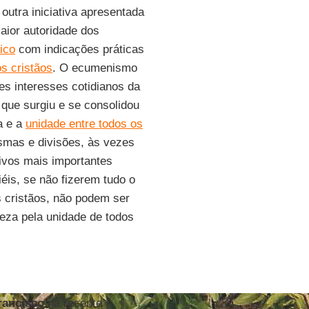
outra iniciativa apresentada
maior autoridade dos
ico
com indicações práticas
s cristãos
. O ecumenismo
es interesses cotidianos da
 que surgiu e se consolidou
a e a
unidade entre todos os
smas e divisões, às vezes
tivos mais importantes
iéis, se não fizerem tudo o
s cristãos, não podem ser
eza pela unidade de todos
rancisco
na recente