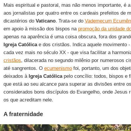
Mais espiritual e pastoral, mas não menos importante, é a 
aos jornalistas por quatro entre os cardeais prefeitos de 
dicastérios do
Vaticano
. Trata-se do
Vademecum Ecumên
em apoio à missão dos bispos na
promoção da unidade do
apenas na aparência é uma coisa obscura, fora dos grand
Igreja Católica
e dos cristãos. Indica aquele movimento -
cada vez mais no século XX - que visa facilitar a harmoni
cristãos
, dilacerada no segundo milênio por numerosos ci
até sangrentos. O
ecumenismo
foi, portanto, um dos obje
deixados à
Igreja Católica
pelo concílio: todos, bispos e f
que está ao seu alcance para superar as divisões entre o
considerados bons discípulos do Evangelho, onde Jesus r
os que acreditam nele.
A fraternidade
Se queremos uma humanidade mais fraterna - recordou
F