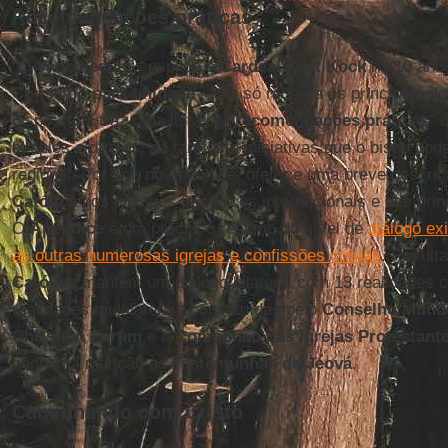
Recomendações práticas
"O
Vademecum
- explica o
Cardeal Kurt Kock
há 10 ano
Conselho para unidade
- não só recorda os princípios 
bispo, mas traz uma lista de "
recomendações práticas
" 
simples e diretos, as tarefas e iniciativas que o bispo pod
regional. Por fim, no Apêndice, oferece uma breve descri
Católica
nos diálogos teológicos internacionais e das pri
O
Apêndice
é um precioso resumo do nível de
diálogo ex
as outras numerosas igrejas e confissões cristãs
. Result
Católica
mantém um diálogo bilateral com 13 realidades c
realidades multilaterais constituídas pelo
Conselho Mundia
Christian Forum
e a
Comunhão das Igrejas Protestant
nenhuma menção às
Testemunhas de Jeová
.
Caminhando com Cristo