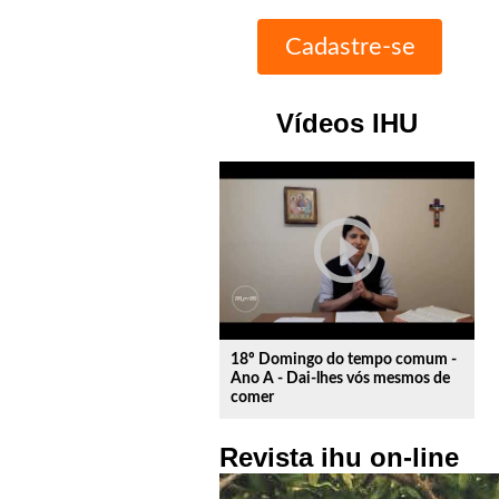
Vídeos IHU
play_circle_outline
18º Domingo do tempo comum -
Ano A - Dai-lhes vós mesmos de
comer
Revista ihu on-line