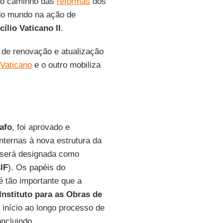
o caminho das
reformas
dos
do mundo na ação de
ílio Vaticano II
.
o de renovação e atualização
 Vaticano
e o outro mobiliza
afo
, foi aprovado e
nternas à nova estrutura da
 será designada como
IF
). Os papéis do
é tão importante que a
Instituto para as Obras de
 início ao longo processo de
ncluindo.