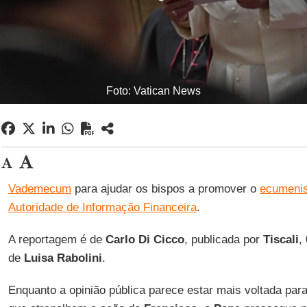
Foto: Vatican News
Vademecum
para ajudar os bispos a promover o
ecumeni
Autoridade de Informação Financeira
.
A reportagem é de
Carlo Di Cicco
, publicada por
Tiscali
,
de
Luisa Rabolini
.
Enquanto a opinião pública parece estar mais voltada par