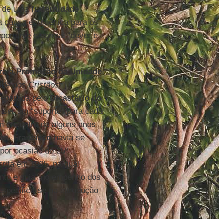
o de uma
fraternidade
 a causa ecumênica para os
portante e normal “dever e
ara a Promoção da Unidade
ade dos Cristãos:
preparada pelo
Dicastério do
e ser um “suporte” para cada
m encontro de alguns anos
ãos
.
Francisco
havia se
 por ocasião do 25º
rita em 1995, na qual
nto e guia" no empenho dos
especifica-se na introdução