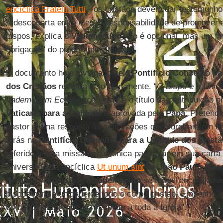
encíclica Fratelli Tutti
- os cristãos devem dar testemunh
redescoberta entre eles. A responsabilidade de promover
bispos, explica o
Vademecum
, não é opcional, mas um im
obrigação” do próprio ministério.
O documento hoje divulgado pelo
Pontifício Conselho p
dos Cristãos
recorda isso claramente. “
O Bispo e a Unid
Vademecum Ecumênico
”, este é o título da contribuição 
Vaticano para a Unidade
e aprovada pelo
Papa
. Pretend
pastor e uma resposta às solicitações que surgiram em u
atrás no
Pontifício Conselho para a Unidade dos Crist
referido a esta missão ecumênica particular em sua carta
aniversário da encíclica
Ut unum sint
de
João Paulo II
esc
Bergoglio almeja que o
Vademecum
se torne "encorajame
bispos para a unidade de todo o corpo cristão. Empenho, 
do documento, "que diz respeito a toda a Igreja".