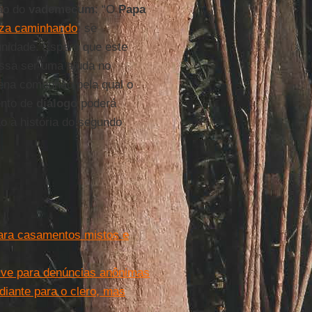
ão do
vademecum
: “O
Papa
iza caminhando
: se
nidade. Espero que este
possa ser uma ajuda no
ena comunhão pela qual o
ento de
diálogo
poderá
o à história do segundo
ara casamentos mistos e
sive para denúncias anônimas
iante para o clero, mas