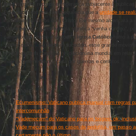
Kock
também recorda a esperança subjacente à publicaç
Francisco
reafirma com frequência que a
unidade se real
caminharmos juntos com Cristo, Ele mesmo alcançará a u
Vademecum
, cuja etimologia significa “venha comigo”, 
caminho dos bispos e de toda a
Igreja Católica
rumo à pl
Senhor rezou”. Se for bem-sucedido, esse grande movim
revelar-se uma condição revolucionária mundial em relaçã
milênio fortemente marcada por guerras e conflitos.
Leia mais
Ecumenismo: Vaticano publica manual com regras p
intercomunhão
“Vademecum” do Vaticano para os bispos: ok, inclu
Vade mecum para os casos de pedofilia, um passo ad
certamente não o último