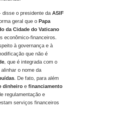
 - disse o presidente da
ASIF
forma geral que o
Papa
do da Cidade do Vaticano
es econômico-financeiros.
speito à governança e à
modificação que não é
de
, que é integrada com o
 alinhar o nome da
buídas
. De fato, para além
 dinheiro
e
financiamento
de regulamentação e
estam serviços financeiros