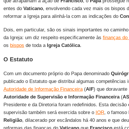
que atrapalham a ação de
Francisco
, o
Papa
prossegue n
entes do
Vaticano
, envolvendo cada vez mais os bispos 
reformar a Igreja para alinhá-la com as indicações do
Conc
Dois, em particular, são os sinais importantes no caminh
da Igreja: um diz respeito especificamente às
finanças do
os
bispos
de toda a
Igreja
Católica
.
O Estatuto
Com um documento próprio do Papa denominado
Quirógr
publicado o Estatuto que distribui algumas competências i
Autoridade de Informação Financeira
(
AIF
) que doravante
Autoridade de Supervisão e Informação Financeira
(
AS
Presidente e da Diretoria foram redefinidos. Esta decisão 
supervisão também será exercida sobre o
IOR
, o famoso
Religião
, dilacerado por escândalos há 40 anos e que deu
reformas das finanças do
Vaticano
que
Francisco
está co