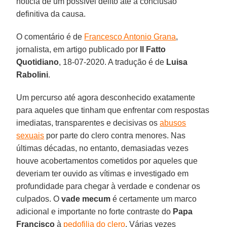
notícia de um possível delito até a conclusão
definitiva da causa.
O comentário é de
Francesco Antonio Grana
,
jornalista, em artigo publicado por
Il Fatto
Quotidiano
, 18-07-2020. A tradução é de
Luisa
Rabolini
.
Um percurso até agora desconhecido exatamente
para aqueles que tinham que enfrentar com respostas
imediatas, transparentes e decisivas os
abusos
sexuais
por parte do clero contra menores. Nas
últimas décadas, no entanto, demasiadas vezes
houve acobertamentos cometidos por aqueles que
deveriam ter ouvido as vítimas e investigado em
profundidade para chegar à verdade e condenar os
culpados. O
vade mecum
é certamente um marco
adicional e importante no forte contraste do
Papa
Francisco
à
pedofilia do clero
. Várias vezes