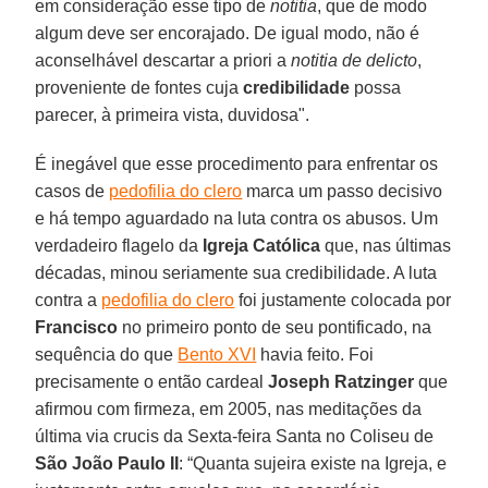
em consideração esse tipo de
notitia
, que de modo
algum deve ser encorajado. De igual modo, não é
aconselhável descartar a priori a
notitia de delicto
,
proveniente de fontes cuja
credibilidade
possa
parecer, à primeira vista, duvidosa".
É inegável que esse procedimento para enfrentar os
casos de
pedofilia do clero
marca um passo decisivo
e há tempo aguardado na luta contra os abusos. Um
verdadeiro flagelo da
Igreja Católica
que, nas últimas
décadas, minou seriamente sua credibilidade. A luta
contra a
pedofilia do clero
foi justamente colocada por
Francisco
no primeiro ponto de seu pontificado, na
sequência do que
Bento XVI
havia feito. Foi
precisamente o então cardeal
Joseph Ratzinger
que
afirmou com firmeza, em 2005, nas meditações da
última via crucis da Sexta-feira Santa no Coliseu de
São João Paulo II
: “Quanta sujeira existe na Igreja, e