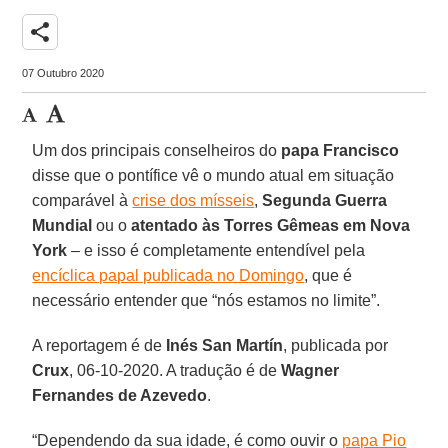
share
07 Outubro 2020
Um dos principais conselheiros do
papa Francisco
disse que o pontífice vê o mundo atual em situação
comparável à
crise dos mísseis
,
Segunda Guerra
Mundial
ou o
atentado às Torres Gêmeas em Nova
York
– e isso é completamente entendível pela
encíclica papal publicada no Domingo
, que é
necessário entender que “nós estamos no limite”.
A reportagem é de
Inés San Martín
, publicada por
Crux
, 06-10-2020. A tradução é de
Wagner
Fernandes de Azevedo
.
“Dependendo da sua idade, é como ouvir o
papa Pio