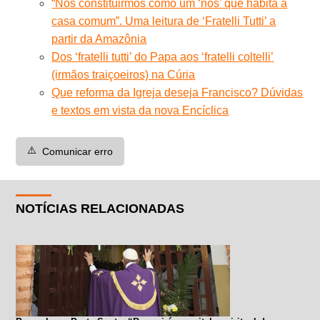
“Nos constituirmos como um ‘nós’ que habita a
casa comum”. Uma leitura de ‘Fratelli Tutti’ a
partir da Amazônia
Dos ‘fratelli tutti’ do Papa aos ‘fratelli coltelli’
(irmãos traiçoeiros) na Cúria
Que reforma da Igreja deseja Francisco? Dúvidas
e textos em vista da nova Encíclica
⚠️
Comunicar erro
NOTÍCIAS RELACIONADAS