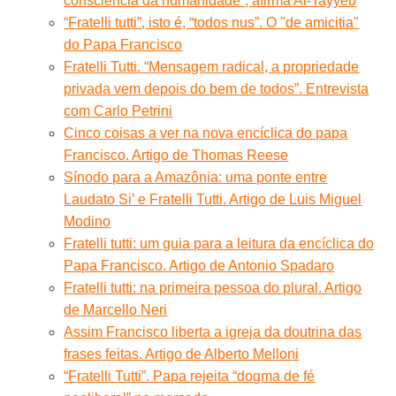
consciência da humanidade”, afirma Al-Tayyeb
“Fratelli tutti”, isto é, “todos nus”. O "de amicitia"
do Papa Francisco
Fratelli Tutti. “Mensagem radical, a propriedade
privada vem depois do bem de todos”. Entrevista
com Carlo Petrini
Cinco coisas a ver na nova encíclica do papa
Francisco. Artigo de Thomas Reese
Sínodo para a Amazônia: uma ponte entre
Laudato Si’ e Fratelli Tutti. Artigo de Luis Miguel
Modino
Fratelli tutti: um guia para a leitura da encíclica do
Papa Francisco. Artigo de Antonio Spadaro
Fratelli tutti: na primeira pessoa do plural. Artigo
de Marcello Neri
Assim Francisco liberta a igreja da doutrina das
frases feitas. Artigo de Alberto Melloni
“Fratelli Tutti”. Papa rejeita “dogma de fé