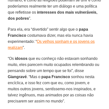
humano, e como as religiões poderiam se unir e como
poderíamos realmente ter um diálogo e uma política
que refletisse os
interesses dos mais vulneráveis,
dos pobres
”.
Para ela, era “divertido” sentir algo que o
papa
Francisco
costumava dizer, mas ela nunca havia
experimentado: “
Os velhos sonham e os jovens os
realizam
”.
“Os
idosos
que eu conheço não estavam sonhando
muito, eles parecem muito ocupados relembrando ou
pensando sobre um tempo que se foi”, disse
Giangravé
. “Mas o
papa Francisco
sonhou nesta
encíclica, e isso fez com que eu, como jovem, e
muitos outros jovens, sentíssemo-nos inspirados, e
talvez ingênuos, mas animados por as coisas não
precisarem ser assim no mundo”.