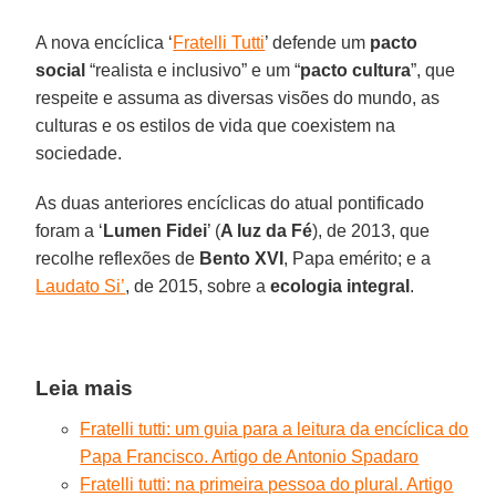
A nova encíclica ‘
Fratelli Tutti
’ defende um
pacto
social
“realista e inclusivo” e um “
pacto cultura
”, que
respeite e assuma as diversas visões do mundo, as
culturas e os estilos de vida que coexistem na
sociedade.
As duas anteriores encíclicas do atual pontificado
foram a ‘
Lumen Fidei
’ (
A luz da Fé
), de 2013, que
recolhe reflexões de
Bento XVI
, Papa emérito; e a
Laudato Si’
, de 2015, sobre a
ecologia integral
.
Leia mais
Fratelli tutti: um guia para a leitura da encíclica do
Papa Francisco. Artigo de Antonio Spadaro
Fratelli tutti: na primeira pessoa do plural. Artigo