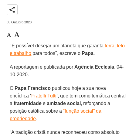
share
05 Outubro 2020
"É possível desejar um planeta que garanta
terra, teto
e trabalho
para todos", escreve o
Papa
.
A reportagem é publicada por
Agência Ecclesia
, 04-
10-2020.
O
Papa Francisco
publicou hoje a sua nova
encíclica ‘
Fratelli Tutti
’, que tem como temática central
a
fraternidade
e
amizade
social
, reforçando a
posição católica sobre a
“função social” da
propriedade
.
“A tradição cristã nunca reconheceu como absoluto