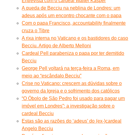
Entrevista com o cardeal Walter Kasper
A queda de Becciu na neblina de Londres: um
adeus após um encontro chocante com o papa
Com o papa Francisco, accountability finalmente
cruza o Tibre
A rixa interna no Vaticano e os bastidores do caso
Becciu. Artigo de Alberto Melloni
Cardeal Pell parabeniza o papa por ter demitido
Becciu
George Pell voltará na terça-feira a Roma, em
meio ao “escândalo Becciu”
Crise no Vaticano: crescem as dúvidas sobre o
governo da Igreja e o sofrimento dos católicos
“O Óbolo de São Pedro foi usado para pagar um
imóvel em Londres”: a investigação sobre o
cardeal Becciu
Estas são as razões do ‘adeus’ do (ex-)cardeal
Angelo Becciu