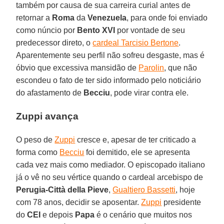
também por causa de sua carreira curial antes de
retornar a
Roma
da
Venezuela
, para onde foi enviado
como núncio por
Bento XVI
por vontade de seu
predecessor direto, o
cardeal Tarcisio Bertone
.
Aparentemente seu perfil não sofreu desgaste, mas é
óbvio que excessiva mansidão de
Parolin
, que não
escondeu o fato de ter sido informado pelo noticiário
do afastamento de
Becciu
, pode virar contra ele.
Zuppi avança
O peso de
Zuppi
cresce e, apesar de ter criticado a
forma como
Becciu
foi demitido, ele se apresenta
cada vez mais como mediador. O episcopado italiano
já o vê no seu vértice quando o cardeal arcebispo de
Perugia-Città della Pieve
,
Gualtiero Bassetti
, hoje
com 78 anos, decidir se aposentar.
Zuppi
presidente
do
CEI
e depois
Papa
é o cenário que muitos nos