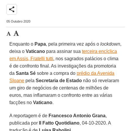
share
05 Outubro 2020
Enquanto o
Papa
, pela primeira vez após o
lockdown
,
deixa o
Vaticano
para assinar sua
terceira encíclica
em Assis, Fratelli tutti
, nos sagrados palácios o clima
é de confronto final. As investigações da promotoria
da
Santa Sé
sobre a compra do
prédio da Avenida
Sloane
pela
Secretaria de Estado
não só revelaram
um giro de negócios de centenas de milhões de
euros, mas inflamaram o confronto entre as várias
facções no
Vaticano
.
A reportagem é de
Francesco Antonio Grana
,
publicada por
Il Fatto Quotidiano
, 04-10-2020. A
tradução é de
Luisa Rabolini
.