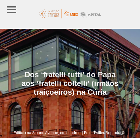
Dos ‘fratelli tutti’ do Papa
aos ‘fratelli coltelli’ (irmãos
traiçoeiros) na Cúria
Edifício na Sloane Avenue, em Londres. | Foto: Twitter/Reprodução