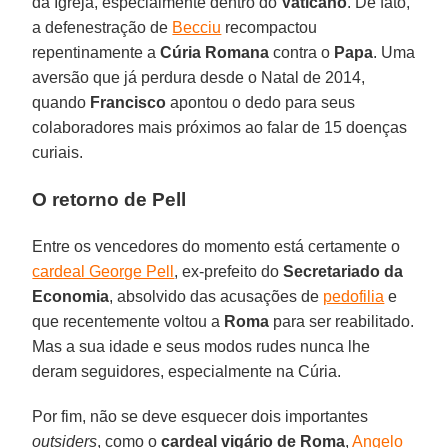
da Igreja, especialmente dentro do
Vaticano
. De fato,
a defenestração de
Becciu
recompactou
repentinamente a
Cúria Romana
contra o
Papa
. Uma
aversão que já perdura desde o Natal de 2014,
quando
Francisco
apontou o dedo para seus
colaboradores mais próximos ao falar de 15 doenças
curiais.
O retorno de Pell
Entre os vencedores do momento está certamente o
cardeal George Pell
, ex-prefeito do
Secretariado da
Economia
, absolvido das acusações de
pedofilia
e
que recentemente voltou a
Roma
para ser reabilitado.
Mas a sua idade e seus modos rudes nunca lhe
deram seguidores, especialmente na Cúria.
Por fim, não se deve esquecer dois importantes
outsiders
, como o
cardeal vigário de Roma
,
Angelo