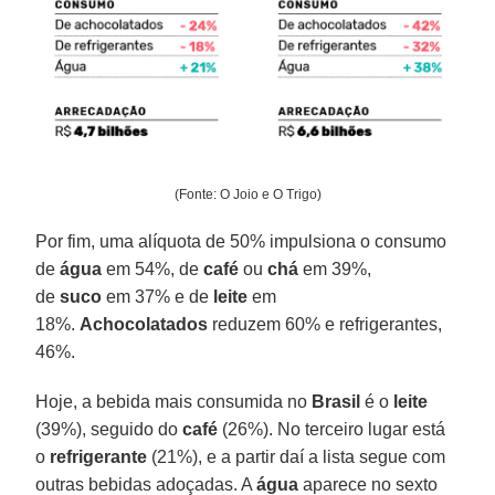
(Fonte: O Joio e O Trigo)
Por fim, uma alíquota de 50% impulsiona o consumo
de
água
em 54%, de
café
ou
chá
em 39%,
de
suco
em 37% e de
leite
em
18%.
Achocolatados
reduzem 60% e refrigerantes,
46%.
Hoje, a bebida mais consumida no
Brasil
é o
leite
(39%), seguido do
café
(26%). No terceiro lugar está
o
refrigerante
(21%), e a partir daí a lista segue com
outras bebidas adoçadas. A
água
aparece no sexto