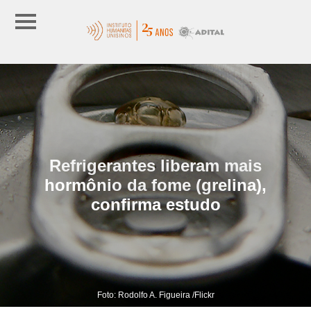
Refrigerantes liberam mais
hormônio da fome (grelina),
confirma estudo
Foto: Rodolfo A. Figueira /Flickr