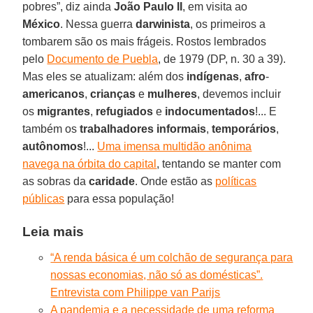
pobres”, diz ainda
João
Paulo
II
, em visita ao
México
. Nessa guerra
darwinista
, os primeiros a
tombarem são os mais frágeis. Rostos lembrados
pelo
Documento de Puebla
, de 1979 (DP, n. 30 a 39).
Mas eles se atualizam: além dos
indígenas
,
afro
-
americanos
,
crianças
e
mulheres
, devemos incluir
os
migrantes
,
refugiados
e
indocumentados
!... E
também os
trabalhadores
informais
,
temporários
,
autônomos
!...
Uma imensa multidão anônima
navega na órbita do capital
, tentando se manter com
as sobras da
caridade
. Onde estão as
políticas
públicas
para essa população!
Leia mais
“A renda básica é um colchão de segurança para
nossas economias, não só as domésticas”.
Entrevista com Philippe van Parijs
A pandemia e a necessidade de uma reforma