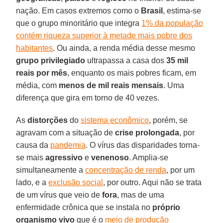
nação. Em casos extremos como o
Brasil
, estima-se
que o grupo minoritário que integra
1% da população
contém riqueza superior à metade mais pobre dos
habitantes
. Ou ainda, a renda média desse mesmo
grupo
privilegiado
ultrapassa a casa dos
35 mil
reais por mês
, enquanto os mais pobres ficam, em
média, com
menos de mil reais
mensais
. Uma
diferença que gira em torno de 40 vezes.
As
distorções
do
sistema econômico
, porém, se
agravam com a situação de
crise
prolongada
, por
causa da
pandemia
. O vírus das disparidades torna-
se mais
agressivo
e
venenoso
. Amplia-se
simultaneamente a
concentração de renda
, por um
lado, e a
exclusão social
, por outro. Aqui não se trata
de um vírus que veio de
fora
, mas de uma
enfermidade crônica que se instala no
próprio
organismo
vivo
que é o
meio de produção