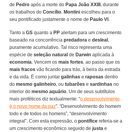
de
Pedro
após a morte do
Papa João XXIII
, durante
os trabalhos do
Concílio
.
Montini
escolheu para o
seu pontificado justamente o nome de
Paulo VI
.
Tanto a
GS
quanto a
PP
alertam para um crescimento
baseado na concorrência
predadora
e
desleal
,
puramente acumulativo. Tal risco representa uma
espécie de
seleção
natural
de
Darwin
aplicada à
economia
. Vencem os
mais
fortes
, ao passo que os
mais
fracos
vão ficando para trás, à beira da estrada
e da vida. É como juntar
galinhas
e
raposas
dentro
do
mesmo
galinheiro
, ou
tubarões
e
sardinhas
no
interior do
mesmo aquário
. Um de seus subtítulos
mais proféticos diz textualmente: “
o desenvolvimento
é o novo nome da paz
”. “Desenvolvimento do homem
todo e de todos os homens”, “desenvolvimento
integral”. Com esta expressão, o
pontífice
referia-se a
um crescimento econômico seguido de
justa
e