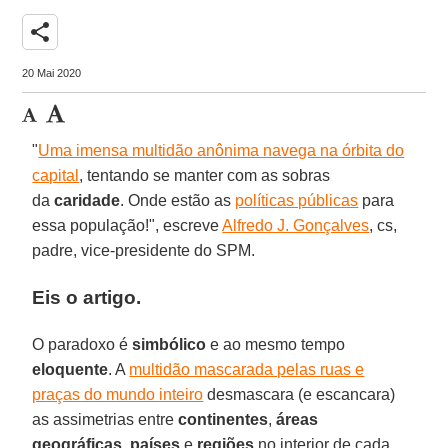
share
20 Mai 2020
"
Uma imensa multidão anônima navega na órbita do
capital
, tentando se manter com as sobras
da
caridade
. Onde estão as
políticas públicas
para
essa população!", escreve
Alfredo J. Gonçalves
, cs,
padre, vice-presidente do SPM.
Eis o artigo.
O paradoxo é
simbólico
e ao mesmo tempo
eloquente
. A
multidão mascarada pelas ruas e
praças do mundo inteiro
desmascara (e escancara)
as assimetrias entre
continentes
,
áreas
geográficas
,
países
e
regiões
no interior de cada