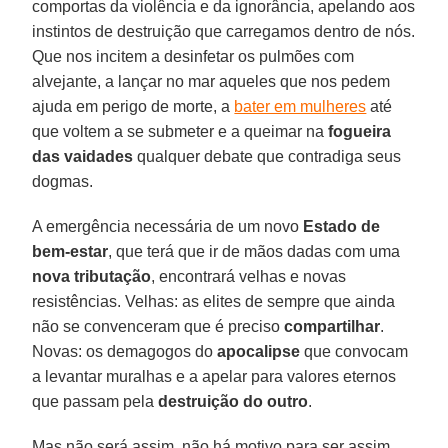
comportas da violência e da ignorância, apelando aos
instintos de destruição que carregamos dentro de nós.
Que nos incitem a desinfetar os pulmões com
alvejante, a lançar no mar aqueles que nos pedem
ajuda em perigo de morte, a
bater em mulheres
até
que voltem a se submeter e a queimar na
fogueira
das vaidades
qualquer debate que contradiga seus
dogmas.
A emergência necessária de um novo
Estado de
bem-estar
, que terá que ir de mãos dadas com uma
nova tributação
, encontrará velhas e novas
resistências. Velhas: as elites de sempre que ainda
não se convenceram que é preciso
compartilhar
.
Novas: os demagogos do
apocalipse
que convocam
a levantar muralhas e a apelar para valores eternos
que passam pela
destruição do outro
.
Mas não será assim, não há motivo para ser assim.