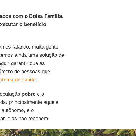
dados com o Bolsa Família.
xecutar o benefício
amos falando, muita gente
 temos ainda uma solução de
guir garantir que as
número de pessoas que
istema de saúde
.
população
pobre
e o
nda, principalmente aquele
 autônomo, e o
ar, elas não recebem.
hegar no
Brasil
e o
governo