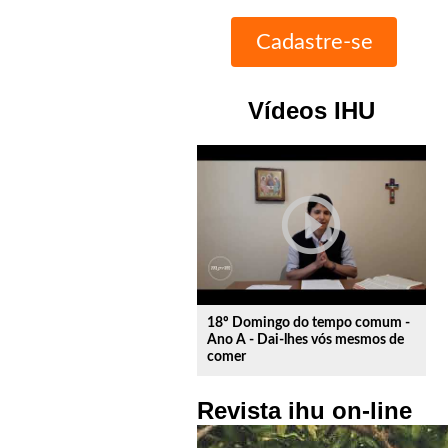
Vídeos IHU
play_circle_outline
18º Domingo do tempo comum -
Ano A - Dai-lhes vós mesmos de
comer
Revista ihu on-line