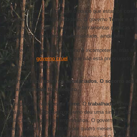
Não vamos nos esquecer que o pouco que estamos conseg
ainda não tinham privatizado tudo. O governo
Temer
e o
B
tudo, ainda existe um conjunto de ferramentas públicas e 
população que ainda está na formalidade, ainda bem.
Antes, eu dizia que esse governo é incompetente, mas eu 
mesmo, é um
governo cruel
e que não está preocupado e
da população pobre.
A senhora falou sobre os assalariados. O socorro aos
com as empresas foi imediato...
Essas pessoas vão passar
fome
. O
trabalhador
com cart
pressão terrível, porque o governo deu uma sinalização 
população e para esses empresários. O governo disse, n
poderia suspender o contrato por quatro meses e o salár
salário de um trabalhador por quatro meses? O trabalhado