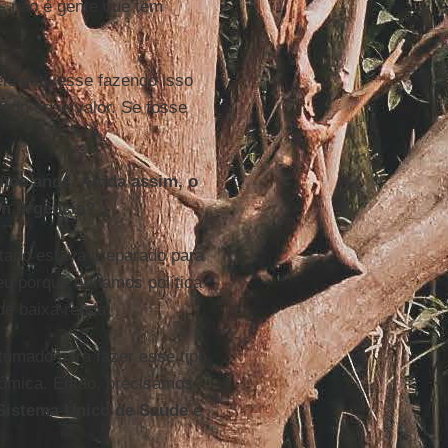
, não é gente que tem
le estivesse fazendo isso
ndo esse valor. Se fosse
imos anos. Ainda assim, o
om urgência?
tado estava preparado para
u porque tínhamos política
de baixa renda.
umado para fazer esse tipo
nômica. Então, precisamos
Sistema Único de Saúde
e