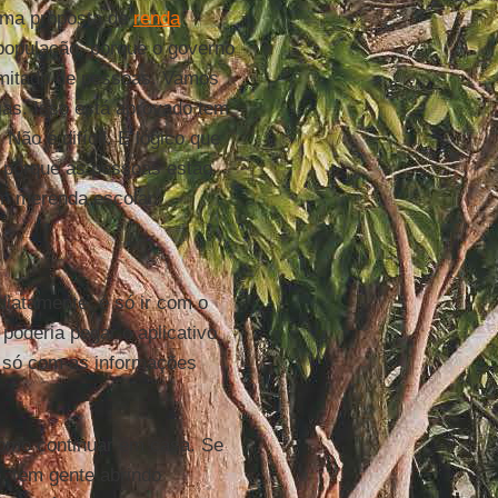
uma proposta de
renda
 população, porque o governo
imitado de pessoas. Vamos
ias. Isso está aprovado tem
Não é difícil. É lógico que
, porque as pessoas estão
em merenda escolar.
iatamente, é só ir com o
 poderia pegar o aplicativo
, só com as informações
omo continuar em casa. Se
, tem gente abrindo