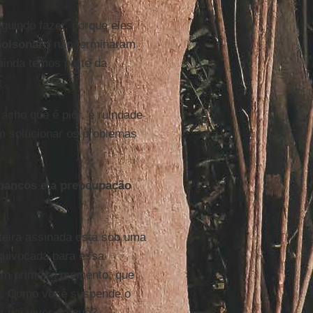
uindo fazer, porque eles
olsonaro
não terminaram
ainda temos parte da
acho que é pior, é ruindade
m solucionar os problemas
 bancos e a preocupação
eira assinada está sob uma
equivocada para essa
um primeiro momento, que
io. Como você suspende o
r vai viver do quê?