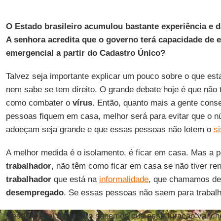
O Estado brasileiro acumulou bastante experiência e 
A senhora acredita que o governo terá capacidade de e
emergencial a partir do Cadastro Único?
Talvez seja importante explicar um pouco sobre o que est
nem sabe se tem direito. O grande debate hoje é que não
como combater o
vírus
. Então, quanto mais a gente conse
pessoas fiquem em casa, melhor será para evitar que o 
adoeçam seja grande e que essas pessoas não lotem o
s
A melhor medida é o isolamento, é ficar em casa. Mas a 
trabalhador
, não têm como ficar em casa se não tiver re
trabalhador
que está na
informalidade
, que chamamos de
desempregado
. Se essas pessoas não saem para trabalh
Desde o final de janeiro sabemos que esse furacão vai c