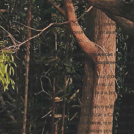
comércio
, as pessoas precisam ganhar o pão de cada dia
dinheiro guardado.
O governo sabia que teria que montar essa operação, se e
desde o começo de março, as pessoas já estariam recebe
uma
guerra
, já tínhamos explodido.
Vimos vários desmontes de políticas públicas nos últ
governo terá condições de fazer esses pagamentos c
É bom lembrar que o
Cadastro
Único
estava pronto, o Es
poder atuar em um momento como esse. Isso só acontece
pública e uma rede de proteção voltada para a população 
Nós podemos pagar porque temos um banco público acost
de pagamento, e o governo queria privatizar a Caixa Eco
lembrar que a gente tem o
Cadastro Único,
que temos o
a
Caixa Econômica
porque eles não tinham privatizado.