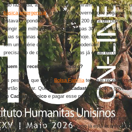
não faz nada, as oposições se reuniram e apresentaram 
básica emergencial
, à revelia do governo, que pegasse a
estava propondo um reforço de R$ 200 para um número l
atingir 100 milhões de pessoas, umas 30 milhões de famíl
duas semanas e não fez nada até hoje. Ele tem que pagar. 
tem uma série de medidas que já poderiam ter sido feitas
precisando de dinheiro e as crianças já estão em casa s
Quem vai receber esse benefício?
As pessoas que tem o
Bolsa Família
tem que receber imed
cartão e sacar. Quem está no
Cadastro Único
, o governo
do
Cadastro
Único
e pagar esse povo via aplicativo logo
bancárias.
As pessoas estão ficando desesperadas e elas não tem c
essas pessoas saírem às ruas, como já está acontecendo