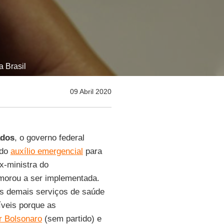
a Brasil
09 Abril 2020
ados
, o governo federal
 do
auxílio emergencial
para
ex-ministra do
emorou a ser implementada.
os demais serviços de saúde
íveis porque as
r Bolsonaro
(sem partido) e